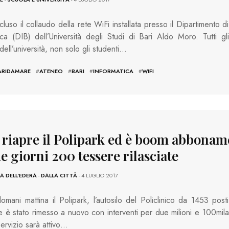
cluso il collaudo della rete WiFi installata presso il Dipartimento di
ica (DIB) dell’Università degli Studi di Bari Aldo Moro. Tutti gli
dell’università, non solo gli studenti…
ARIDAMARE
#
ATENEO
#
BARI
#
INFORMATICA
#
WIFI
, riapre il Polipark ed è boom abbonam
e giorni 200 tessere rilasciate
 DELL'EDERA
-
DALLA CITTÀ
- 4 LUGLIO 2017
omani mattina il Polipark, l’autosilo del Policlinico da 1453 posti
e è stato rimesso a nuovo con interventi per due milioni e 100mila
servizio sarà attivo…