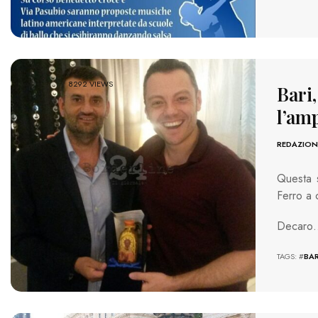
8292 VIEWS
Bari,
l’am
REDAZION
Questa s
Ferro a 
Decaro
TAGS: #
BAR