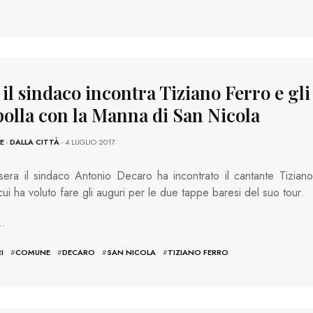
 il sindaco incontra Tiziano Ferro e gl
polla con la Manna di San Nicola
E
-
DALLA CITTÀ
- 4 LUGLIO 2017
era il sindaco Antonio Decaro ha incontrato il cantante Tiziano
cui ha voluto fare gli auguri per le due tappe baresi del suo tour.
…
I
#
COMUNE
#
DECARO
#
SAN NICOLA
#
TIZIANO FERRO