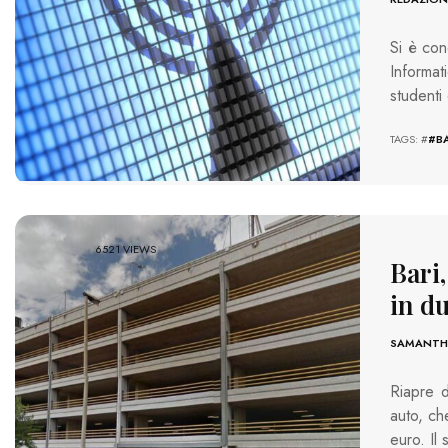
Si è con
Informat
studenti 
TAGS: #
#B
6521 VIEWS
Bari
in du
SAMANTHA
Riapre d
auto, ch
euro. Il 