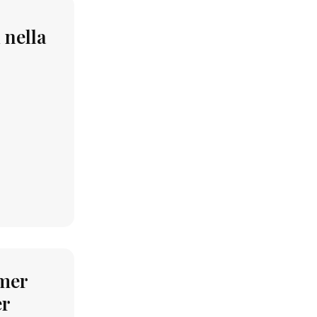
 nella
mmer
er