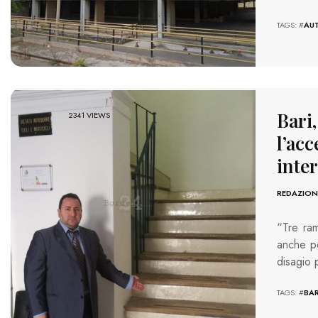
TAGS: #
AU
Bari,
2341 VIEWS
l’ac
inter
REDAZION
“Tre ram
anche pe
disagio 
TAGS: #
BAR