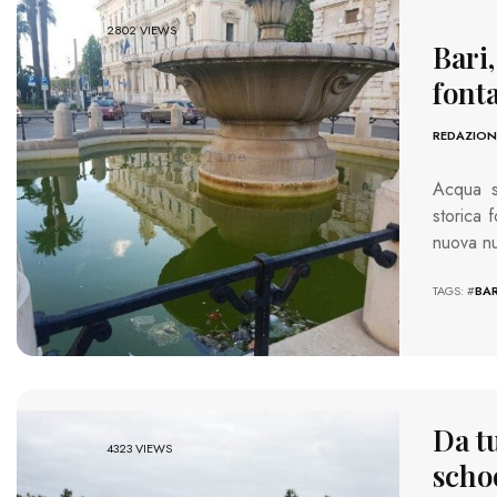
2802 VIEWS
Bari,
font
REDAZION
Acqua st
storica 
nuova nu
TAGS: #
BAR
Da t
4323 VIEWS
schoo