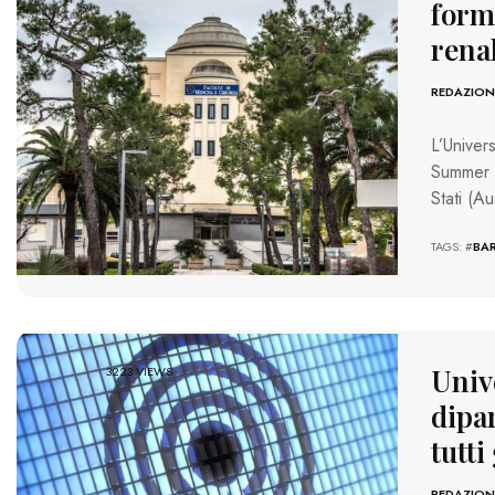
forma
renal
REDAZION
L’Univers
Summer 
Stati (A
TAGS: #
BAR
Unive
3223 VIEWS
dipar
tutti
REDAZION