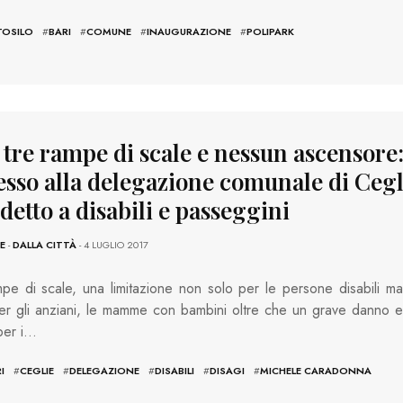
TOSILO
#
BARI
#
COMUNE
#
INAUGURAZIONE
#
POLIPARK
 tre rampe di scale e nessun ascensore
cesso alla delegazione comunale di Cegl
detto a disabili e passeggini
E
-
DALLA CITTÀ
- 4 LUGLIO 2017
pe di scale, una limitazione non solo per le persone disabili ma
r gli anziani, le mamme con bambini oltre che un grave danno e
per i…
I
#
CEGLIE
#
DELEGAZIONE
#
DISABILI
#
DISAGI
#
MICHELE CARADONNA