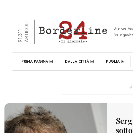
ARTICOLI
Direttore Re
91,311
Per segnala
DAIL
PRIMA PAGINA
DALLA CITTÀ
PUGLIA
4
1617 VIEWS
Serg
sotto