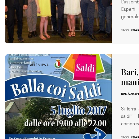
L’assemb
Esperti 
generale
TAGS: #
BAR
2661 VIEWS
Bari,
mani
REDAZION
Si terrà
saldi”.
compreso
TAGS: #
BAR