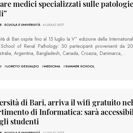
re medici specializzati sulle patologi
i”
E
-
SCUOLA E UNIVERSITÀ
- 4 LUGLIO 2017
ità di Bari ospita fino al 15 luglio la V^ edizione della International
School of Renal Pathology: 30 partecipanti provenienti da 20
ustralia, Argentina, Bangladesh, Canada, Croazia, Danimarca,…
I
#
LORETO GESUALDO
#
MEDICINA
#
SUMMER SCHOOL
rsità di Bari, arriva il wifi gratuito ne
timento di Informatica: sarà accessibi
 gli studenti
E
-
SCUOLA E UNIVERSITÀ
- 4 LUGLIO 2017