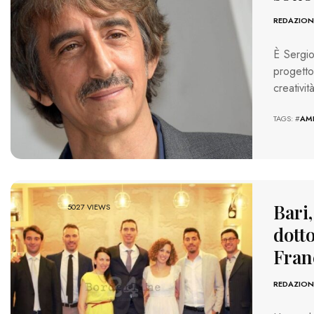
REDAZION
È Sergio 
progett
creativit
TAGS: #
AM
Bari
5027 VIEWS
dotto
Fran
REDAZION