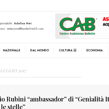
sponsabile:
Adalisa Mei
zioni: redazione@borderline24.com
Y ARCHIVES
NAZIONALE
DAL MONDO
CULTURA
ECONOMIA
 LUGLIO 2017
io Rubini “ambassador” di “Genialità I
 le stelle”