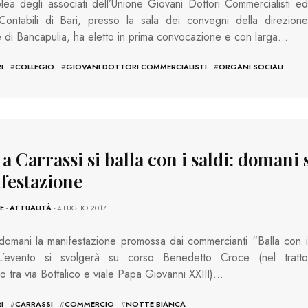
lea degli associati dell’Unione Giovani Dottori Commercialisti ed
Contabili di Bari, presso la sala dei convegni della direzione
 di Bancapulia, ha eletto in prima convocazione e con larga…
I
#
COLLEGIO
#
GIOVANI DOTTORI COMMERCIALISTI
#
ORGANI SOCIALI
 a Carrassi si balla con i saldi: domani 
festazione
E
-
ATTUALITÀ
- 4 LUGLIO 2017
 domani la manifestazione promossa dai commercianti “Balla con i
 L’evento si svolgerà su corso Benedetto Croce (nel tratto
 tra via Bottalico e viale Papa Giovanni XXIII)…
I
#
CARRASSI
#
COMMERCIO
#
NOTTE BIANCA