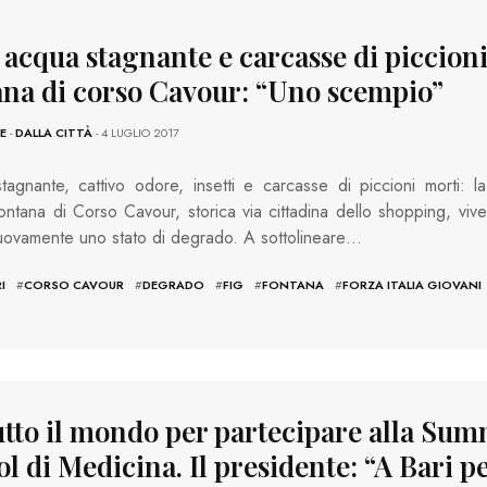
 acqua stagnante e carcasse di piccioni
ana di corso Cavour: “Uno scempio”
E
-
DALLA CITTÀ
- 4 LUGLIO 2017
agnante, cattivo odore, insetti e carcasse di piccioni morti: la
fontana di Corso Cavour, storica via cittadina dello shopping, vive
ovamente uno stato di degrado. A sottolineare…
I
#
CORSO CAVOUR
#
DEGRADO
#
FIG
#
FONTANA
#
FORZA ITALIA GIOVANI
utto il mondo per partecipare alla Su
l di Medicina. Il presidente: “A Bari p