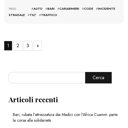
TAGS: #
AUTO
#
BARI
#
CARABINIERI
#
CODE
#
INCIDENTE
STRADALE
#
TILT
#
TRAFFICO
1
2
3
»
Cerca
Articoli recenti
Bari, rubata l’attrezzatura dei Medici con l’Africa Cuamm: parte
la corsa alla solidarietà