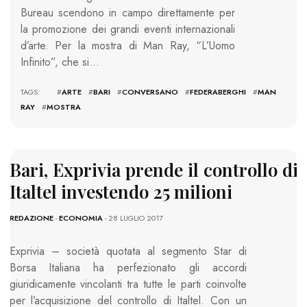
Bureau scendono in campo direttamente per
la promozione dei grandi eventi internazionali
d’arte. Per la mostra di Man Ray, “L’Uomo
Infinito”, che si…
TAGS: #
ARTE
#
BARI
#
CONVERSANO
#
FEDERABERGHI
#
MAN
RAY
#
MOSTRA
Bari, Exprivia prende il controllo di
Italtel investendo 25 milioni
REDAZIONE
-
ECONOMIA
- 28 LUGLIO 2017
Exprivia – società quotata al segmento Star di
Borsa Italiana ha perfezionato gli accordi
giuridicamente vincolanti tra tutte le parti coinvolte
per l’acquisizione del controllo di Italtel. Con un