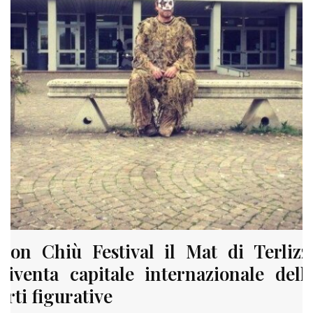
Con Chiù Festival il Mat di Terlizz
diventa capitale internazionale dell
arti figurative