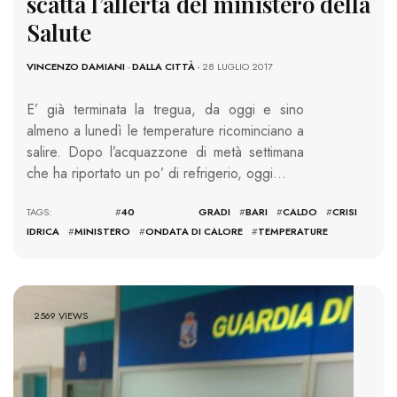
scatta l’allerta del ministero della
Salute
VINCENZO DAMIANI
-
DALLA CITTÀ
- 28 LUGLIO 2017
E’ già terminata la tregua, da oggi e sino
almeno a lunedì le temperature ricominciano a
salire. Dopo l’acquazzone di metà settimana
che ha riportato un po’ di refrigerio, oggi…
TAGS: #
40 GRADI
#
BARI
#
CALDO
#
CRISI
IDRICA
#
MINISTERO
#
ONDATA DI CALORE
#
TEMPERATURE
2569 VIEWS