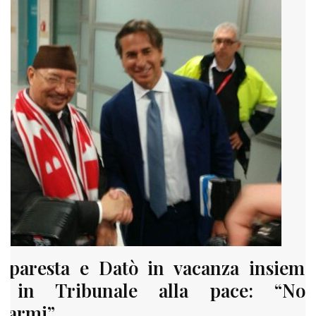
Paparesta e Datò in vacanza insieme
a in Tribunale alla pace: “No
icarmi”