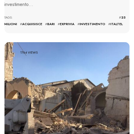
investimento…
TAGS: #
25
MILIONI
#
ACQUISISCE
#
BARI
#
EXPRIVIA
#
INVESTIMENTO
#
ITALTEL
1764 VIEWS