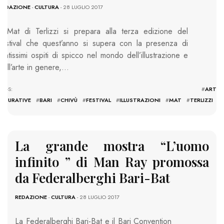
REDAZIONE
-
CULTURA
- 28 LUGLIO 2017
Il Mat di Terlizzi si prepara alla terza edizione del
festival che quest’anno si supera con la presenza di
tantissimi ospiti di spicco nel mondo dell’illustrazione e
dell’arte in genere,…
TAGS: #
ARTI
FIGURATIVE
#
BARI
#
CHIVÙ
#
FESTIVAL
#
ILLUSTRAZIONI
#
MAT
#
TERLIZZI
La grande mostra “L’uomo
infinito ” di Man Ray promossa
da Federalberghi Bari-Bat
REDAZIONE
-
CULTURA
- 28 LUGLIO 2017
La Federalberghi Bari-Bat e il Bari Convention