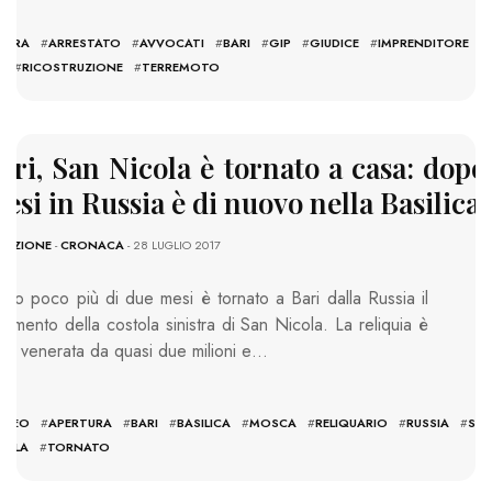
MURA
#
ARRESTATO
#
AVVOCATI
#
BARI
#
GIP
#
GIUDICE
#
IMPRENDITORE
#
O
#
RICOSTRUZIONE
#
TERREMOTO
ari, San Nicola è tornato a casa: dopo
esi in Russia è di nuovo nella Basilica
DAZIONE
-
CRONACA
- 28 LUGLIO 2017
po poco più di due mesi è tornato a Bari dalla Russia il
ammento della costola sinistra di San Nicola. La reliquia è
ata venerata da quasi due milioni e…
S:
EREO
#
APERTURA
#
BARI
#
BASILICA
#
MOSCA
#
RELIQUARIO
#
RUSSIA
#
SA
COLA
#
TORNATO