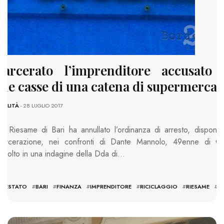
carcerato l’imprenditore accusato
 le casse di una catena di supermercat
UALITÀ
- 28 LUGLIO 2017
del Riesame di Bari ha annullato l’ordinanza di arresto, dispone
scarcerazione, nei confronti di Dante Mannolo, 49enne di Cu
involto in una indagine della Dda di…
RRESTATO
#
BARI
#
FINANZA
#
IMPRENDITORE
#
RICICLAGGIO
#
RIESAME
#
S