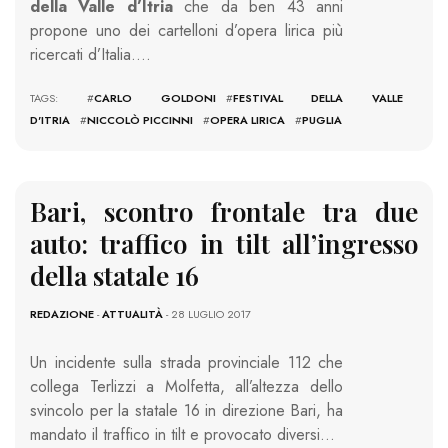
della Valle d’Itria
che da ben 43 anni
propone uno dei cartelloni d’opera lirica più
ricercati d’Italia….
TAGS: #
CARLO GOLDONI
#
FESTIVAL DELLA VALLE
D'ITRIA
#
NICCOLÒ PICCINNI
#
OPERA LIRICA
#
PUGLIA
Bari, scontro frontale tra due
auto: traffico in tilt all’ingresso
della statale 16
REDAZIONE
-
ATTUALITÀ
- 28 LUGLIO 2017
Un incidente sulla strada provinciale 112 che
collega Terlizzi a Molfetta, all’altezza dello
svincolo per la statale 16 in direzione Bari, ha
mandato il traffico in tilt e provocato diversi…