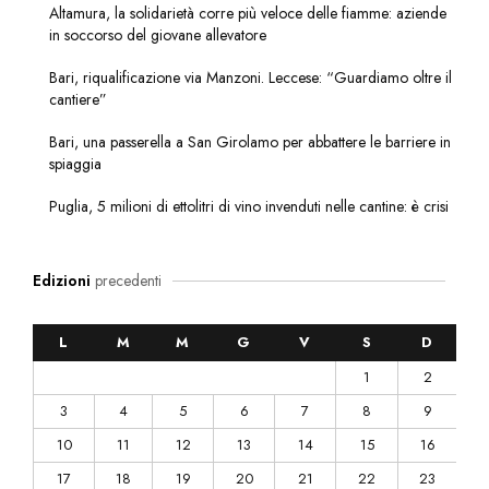
Altamura, la solidarietà corre più veloce delle fiamme: aziende
in soccorso del giovane allevatore
Bari, riqualificazione via Manzoni. Leccese: “Guardiamo oltre il
cantiere”
Bari, una passerella a San Girolamo per abbattere le barriere in
spiaggia
Puglia, 5 milioni di ettolitri di vino invenduti nelle cantine: è crisi
Edizioni
precedenti
L
M
M
G
V
S
D
1
2
3
4
5
6
7
8
9
10
11
12
13
14
15
16
17
18
19
20
21
22
23