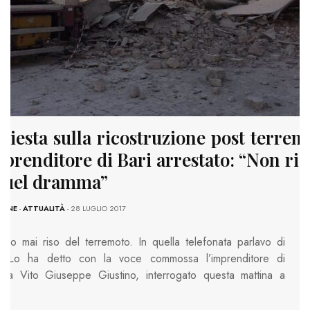
hiesta sulla ricostruzione post terrem
mprenditore di Bari arrestato: “Non ri
quel dramma”
IONE
-
ATTUALITÀ
- 28 LUGLIO 2017
ho mai riso del terremoto. In quella telefonata parlavo di
”. Lo ha detto con la voce commossa l’imprenditore di
ura Vito Giuseppe Giustino, interrogato questa mattina a
…