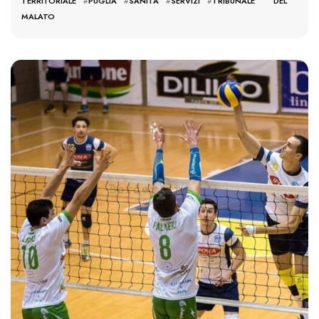
TERRITORIALE
#
PUGLIA
#
SANITÀ
#
SERVIZI
#
TRIBUNALE DEL
MALATO
1686 VIEWS