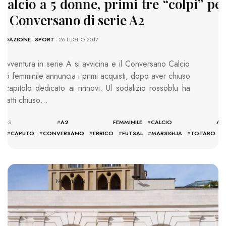
Calcio a 5 donne, primi tre “colpi” pe
il Conversano di serie A2
REDAZIONE
-
SPORT
- 26 LUGLIO 2017
L’avventura in serie A si avvicina e il Conversano Calcio
a 5 femminile annuncia i primi acquisti, dopo aver chiuso
il capitolo dedicato ai rinnovi. Ul sodalizio rossoblu ha
infatti chiuso…
TAGS: #
A2 FEMMINILE
#
CALCIO A
5
#
CAPUTO
#
CONVERSANO
#
ERRICO
#
FUTSAL
#
MARSIGLIA
#
TOTARO
1964 VIEWS