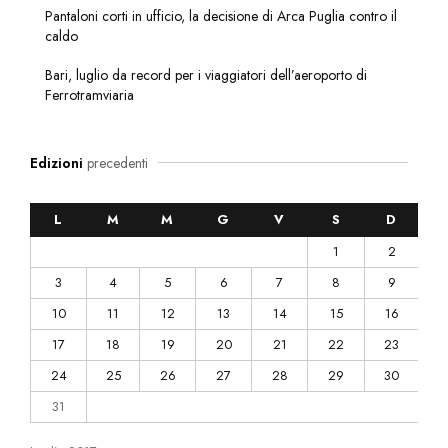
Pantaloni corti in ufficio, la decisione di Arca Puglia contro il
caldo
Bari, luglio da record per i viaggiatori dell’aeroporto di
Ferrotramviaria
Edizioni
precedenti
L
M
M
G
V
S
D
1
2
3
4
5
6
7
8
9
10
11
12
13
14
15
16
17
18
19
20
21
22
23
24
25
26
27
28
29
30
31