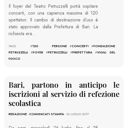
Il foyer del Teatro Petruzzelli potrà ospitare
concerti, con una capienza massima di 120
spettatori. Il cambio di destinazione d’uso è
stato approvato dalla Prefettura di Bari. La
richiesta era…
TAGS: #
120 PERSONE
#
CONCERTI
#
FONDAZIONE
PETRUZZELLI
#
FOYER
#
PETRUZZELLI
#
PREFETTURA
#
VIGILI DEL
FUOCO
Bari, partono in anticipo le
iscrizioni al servizio di refezione
scolastica
REDAZIONE
-
COMUNICATI STAMPA
- 26 LUGLIO 2017
Da oggi, mercoledì 26 luglio, fino al 28