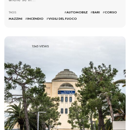
TAGS: #
AUTOMOBILE
#
BARI
#
CORSO
MAZZINI
#
INCENDIO
#
VIGILI DEL FUOCO
1545 VIEWS