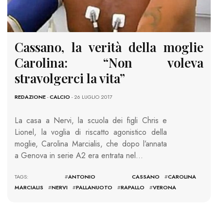
Cassano, la verità della moglie
Carolina: “Non voleva
stravolgerci la vita”
REDAZIONE
-
CALCIO
- 26 LUGLIO 2017
La casa a Nervi, la scuola dei figli Chris e
Lionel, la voglia di riscatto agonistico della
moglie, Carolina Marcialis, che dopo l’annata
a Genova in serie A2 era entrata nel…
TAGS: #
ANTONIO CASSANO
#
CAROLINA
MARCIALIS
#
NERVI
#
PALLANUOTO
#
RAPALLO
#
VERONA