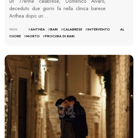
un 77enne calabrese, Domenico Alvaro,
deceduto due giorni fa nella clinica barese
Anthea dopo un…
TAGS: #
ANTHEA
#
BARI
#
CALABRESE
#
INTERVENTO AL
CUORE
#
MORTO
#
PROCURA DI BARI
1281 VIEWS