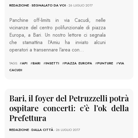
REDAZIONE
-
SEGNALATO DA VOI
- 26 LUGLIO 2017
Panchine off-limits in via Cacudi, nelle
vicinanze del centro polifunzionale di piazza
Europa, a Bari. Un nostro lettore ci segnala
che stamattina l’Amiu ha inviato alcuni
operatori a transennare l’area con…
TAGS: #
API
#
BARI
#
INSETTI
#
PIAZZA EUROPA
#
PUNTURE
#
VIA
CACUDI
Bari, il foyer del Petruzzelli potrà
ospitare concerti: c’è l’ok della
Prefettura
REDAZIONE
-
DALLA CITTÀ
- 26 LUGLIO 2017