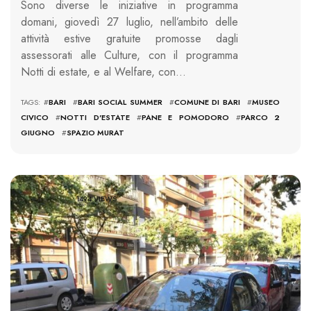
Sono diverse le iniziative in programma
domani, giovedì 27 luglio, nell’ambito delle
attività estive gratuite promosse dagli
assessorati alle Culture, con il programma
Notti di estate, e al Welfare, con…
TAGS: #
BARI
#
BARI SOCIAL SUMMER
#
COMUNE DI BARI
#
MUSEO
CIVICO
#
NOTTI D'ESTATE
#
PANE E POMODORO
#
PARCO 2
GIUGNO
#
SPAZIO MURAT
1494 VIEWS