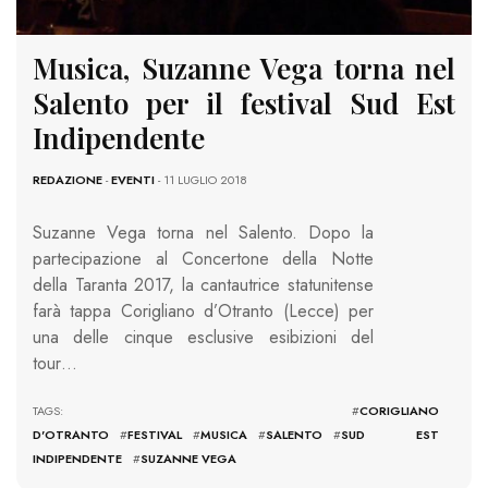
Musica, Suzanne Vega torna nel
Salento per il festival Sud Est
Indipendente
REDAZIONE
-
EVENTI
- 11 LUGLIO 2018
Suzanne Vega torna nel Salento. Dopo la
partecipazione al Concertone della Notte
della Taranta 2017, la cantautrice statunitense
farà tappa Corigliano d’Otranto (Lecce) per
una delle cinque esclusive esibizioni del
tour…
TAGS: #
CORIGLIANO
D'OTRANTO
#
FESTIVAL
#
MUSICA
#
SALENTO
#
SUD EST
INDIPENDENTE
#
SUZANNE VEGA