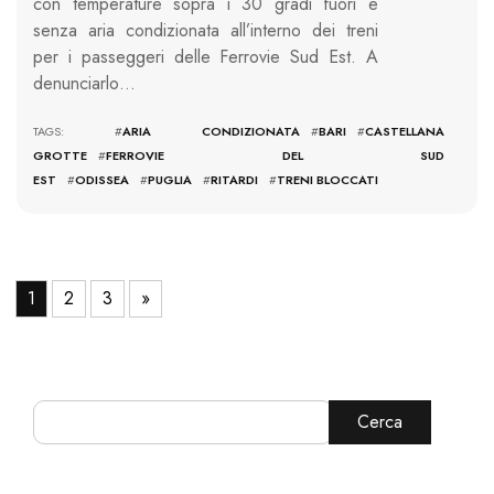
con temperature sopra i 30 gradi fuori e
senza aria condizionata all’interno dei treni
per i passeggeri delle Ferrovie Sud Est. A
denunciarlo…
TAGS: #
ARIA CONDIZIONATA
#
BARI
#
CASTELLANA
GROTTE
#
FERROVIE DEL SUD
EST
#
ODISSEA
#
PUGLIA
#
RITARDI
#
TRENI BLOCCATI
1
2
3
»
Cerca