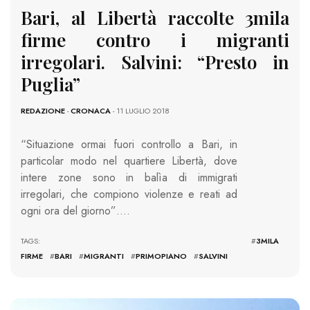
Bari, al Libertà raccolte 3mila
firme contro i migranti
irregolari. Salvini: “Presto in
Puglia”
REDAZIONE
-
CRONACA
- 11 LUGLIO 2018
“Situazione ormai fuori controllo a Bari, in
particolar modo nel quartiere Libertà, dove
intere zone sono in balìa di immigrati
irregolari, che compiono violenze e reati ad
ogni ora del giorno”….
TAGS: #
3MILA
FIRME
#
BARI
#
MIGRANTI
#
PRIMOPIANO
#
SALVINI