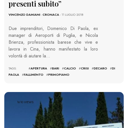
presenti subito”
VINCENZO DAMIANI
-
CRONACA
- 11 LUGLIO 2018
Due imprenditori, Domenico Di Paola, ex
manager di Aeroporti di Puglia, e Nicola
Brienza, professionista barese che vive e
lavora in Cina, hanno manifestato la loro
volontà di aiutare la…
TAGS: #
APERTURA
#
BARI
#
CALCIO
#
CRISI
#
DECARO
#
DI
PAOLA
#
FALLIMENTO
#
PRIMOPIANO
1610 VIEWS