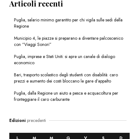
Articoli recenti
Puglia, salario minimo garantito per chi vigila sulle sedi della
Regione
Municipio 4, le piazze si preparano a diventare palcoscenico
con “Viaggi Sonori”
Puglia, imprese e Stati Uniti: si apre un canale di dialogo
economico
Bari, trasporto scolastico degli studenti con disabilità: caro
prezzi e aumento dei costi bloccano le gare d’appalto
Puglia, dalla Regione un aiuto a pesca e acquacoltura per
fronteggiare il caro carburante
Edizioni
precedenti
L
M
M
G
V
S
D