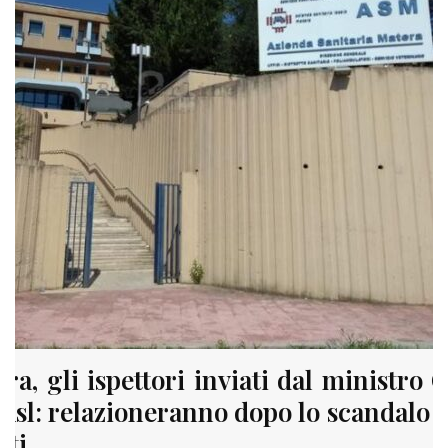
ra, gli ispettori inviati dal ministro G
’Asl: relazioneranno dopo lo scandalo e
sti