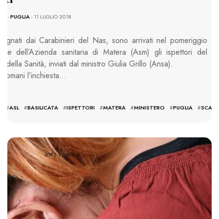
NE
-
PUGLIA
- 11 LUGLIO 2018
gnati dai Carabinieri del Nas, sono arrivati nel pomeriggio
ede dell’Azienda sanitaria di Matera (Asm) gli ispettori del
o della Sanità, inviati dal ministro Giulia Grillo (Ansa).
, domani l’inchiesta…
I
#
ASL
#
BASILICATA
#
ISPETTORI
#
MATERA
#
MINISTERO
#
PUGLIA
#
SCAN
3082 VIEWS