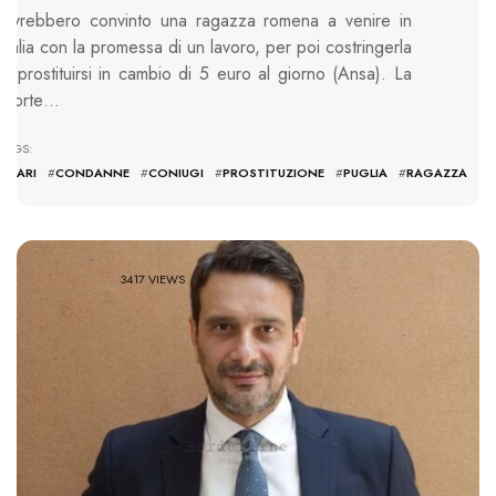
Avrebbero convinto una ragazza romena a venire in
Italia con la promessa di un lavoro, per poi costringerla
a prostituirsi in cambio di 5 euro al giorno (Ansa). La
Corte…
TAGS:
#
BARI
#
CONDANNE
#
CONIUGI
#
PROSTITUZIONE
#
PUGLIA
#
RAGAZZA
3417 VIEWS