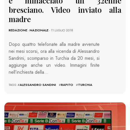
e minacciato un 32enne
bresciano. Video inviato alla
madre
REDAZIONE
-
NAZIONALE
- 11 LUGLIO 2018
Dopo quattro telefonate alla madre avvenute
nei mesi scorsi, ora alla vicenda di Alessandro
Sandrini, scomparso in Turchia da 20 mesi, si
aggiunge anche un video. Immagini finite
nell’inchiesta della…
TAGS: #
ALESSANDRO SANDINI
#
RAPITO
#
TURCHIA
4901 VIEWS