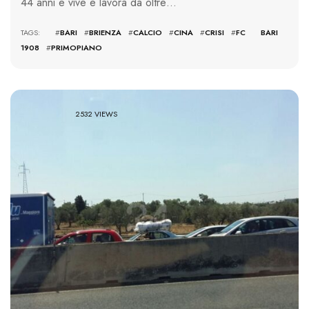
44 anni e vive e lavora da oltre…
TAGS: #
BARI
#
BRIENZA
#
CALCIO
#
CINA
#
CRISI
#
FC BARI
1908
#
PRIMOPIANO
2532 VIEWS