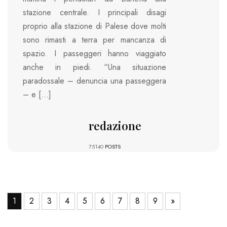
stazione centrale. I principali disagi
proprio alla stazione di Palese dove molti
sono rimasti a terra per mancanza di
spazio. I passeggeri hanno viaggiato
anche in piedi. “Una situazione
paradossale – denuncia una passeggera
– e […]
redazione
75140
POSTS
1
2
3
4
5
6
7
8
9
»