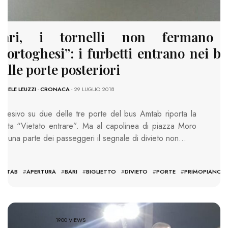
Bari, i tornelli non fermano 
portoghesi”: i furbetti entrano nei b
alle porte posteriori
NIELE LEUZZI
-
CRONACA
- 29 LUGLIO 2018
’adesivo su due delle tre porte del bus Amtab riporta la
critta “Vietato entrare”. Ma al capolinea di piazza Moro
er una parte dei passeggeri il segnale di divieto non…
GS:
AMTAB
#
APERTURA
#
BARI
#
BIGLIETTO
#
DIVIETO
#
PORTE
#
PRIMOPIANO
1900 VIEWS