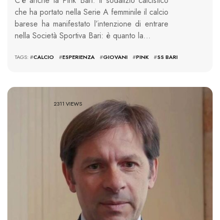
C’è anche la Pink Bari. Il sodalizio calcistico
che ha portato nella Serie A femminile il calcio
barese ha manifestato l’intenzione di entrare
nella Società Sportiva Bari: è quanto la…
TAGS: #
CALCIO
#
ESPERIENZA
#
GIOVANI
#
PINK
#
SS BARI
2311 VIEWS