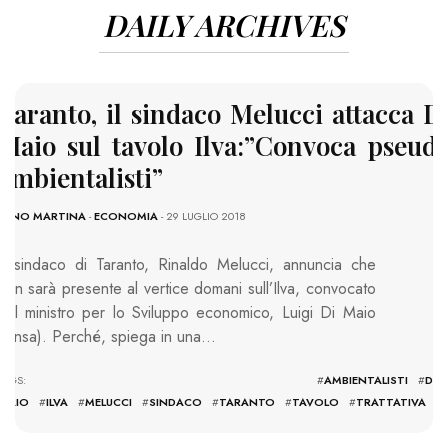
DAILY ARCHIVES
Taranto, il sindaco Melucci attacca D
Maio sul tavolo Ilva:”Convoca pseud
ambientalisti”
GINO MARTINA
-
ECONOMIA
- 29 LUGLIO 2018
Il sindaco di Taranto, Rinaldo Melucci, annuncia che
non sarà presente al vertice domani sull’Ilva, convocato
dal ministro per lo Sviluppo economico, Luigi Di Maio
(Ansa). Perché, spiega in una…
TAGS: #
AMBIENTALISTI
#
DI
MAIO
#
ILVA
#
MELUCCI
#
SINDACO
#
TARANTO
#
TAVOLO
#
TRATTATIVA