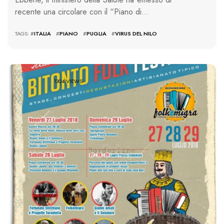
recente una circolare con il “Piano di…
TAGS: #
ITALIA
#
PIANO
#
PUGLIA
#
VIRUS DEL NILO
1304 VIEWS