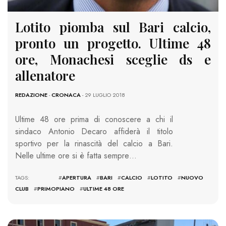
Lotito piomba sul Bari calcio,
pronto un progetto. Ultime 48
ore, Monachesi sceglie ds e
allenatore
REDAZIONE
-
CRONACA
- 29 LUGLIO 2018
Ultime 48 ore prima di conoscere a chi il
sindaco Antonio Decaro affiderà il titolo
sportivo per la rinascità del calcio a Bari.
Nelle ultime ore si è fatta sempre…
TAGS: #
APERTURA
#
BARI
#
CALCIO
#
LOTITO
#
NUOVO
CLUB
#
PRIMOPIANO
#
ULTIME 48 ORE