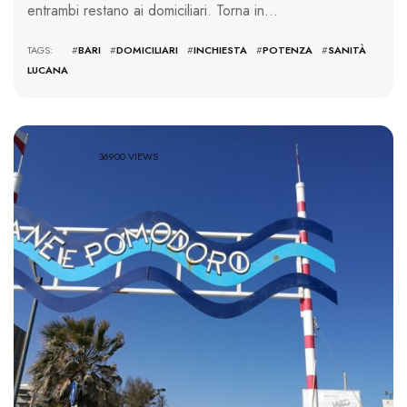
entrambi restano ai domiciliari. Torna in…
TAGS: #
BARI
#
DOMICILIARI
#
INCHIESTA
#
POTENZA
#
SANITÀ
LUCANA
36900 VIEWS