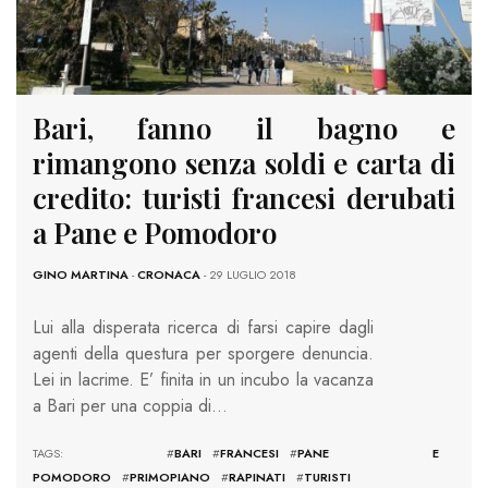
Bari, fanno il bagno e
rimangono senza soldi e carta di
credito: turisti francesi derubati
a Pane e Pomodoro
GINO MARTINA
-
CRONACA
- 29 LUGLIO 2018
Lui alla disperata ricerca di farsi capire dagli
agenti della questura per sporgere denuncia.
Lei in lacrime. E’ finita in un incubo la vacanza
a Bari per una coppia di…
TAGS: #
BARI
#
FRANCESI
#
PANE E
POMODORO
#
PRIMOPIANO
#
RAPINATI
#
TURISTI