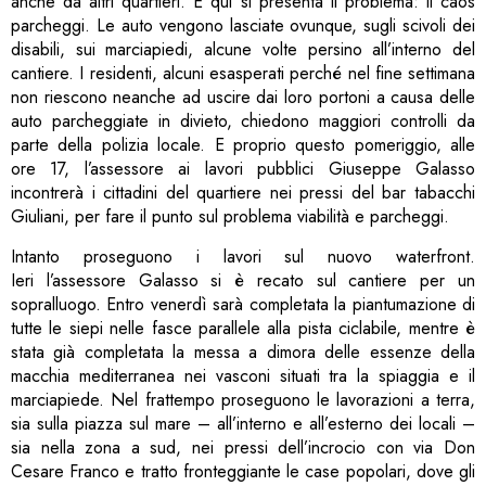
anche da altri quartieri. E qui si presenta il problema: il caos
parcheggi. Le auto vengono lasciate ovunque, sugli scivoli dei
disabili, sui marciapiedi, alcune volte persino all’interno del
cantiere. I residenti, alcuni esasperati perché nel fine settimana
non riescono neanche ad uscire dai loro portoni a causa delle
auto parcheggiate in divieto, chiedono maggiori controlli da
parte della polizia locale. E proprio questo pomeriggio, alle
ore 17, l’assessore ai lavori pubblici Giuseppe Galasso
incontrerà i cittadini del quartiere nei pressi del bar tabacchi
Giuliani, per fare il punto sul problema viabilità e parcheggi.
Intanto proseguono i lavori sul nuovo waterfront.
Ieri l’assessore Galasso si è recato sul cantiere per un
sopralluogo. Entro venerdì sarà completata la piantumazione di
tutte le siepi nelle fasce parallele alla pista ciclabile, mentre è
stata già completata la messa a dimora delle essenze della
macchia mediterranea nei vasconi situati tra la spiaggia e il
marciapiede. Nel frattempo proseguono le lavorazioni a terra,
sia sulla piazza sul mare – all’interno e all’esterno dei locali –
sia nella zona a sud, nei pressi dell’incrocio con via Don
Cesare Franco e tratto fronteggiante le case popolari, dove gli