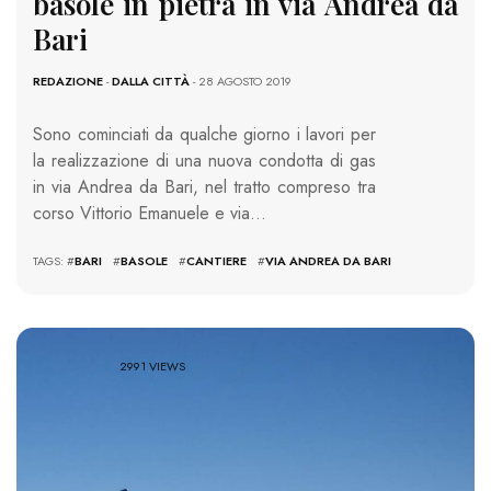
basole in pietra in via Andrea da
Bari
REDAZIONE
-
DALLA CITTÀ
- 28 AGOSTO 2019
Sono cominciati da qualche giorno i lavori per
la realizzazione di una nuova condotta di gas
in via Andrea da Bari, nel tratto compreso tra
corso Vittorio Emanuele e via…
TAGS: #
BARI
#
BASOLE
#
CANTIERE
#
VIA ANDREA DA BARI
2991 VIEWS