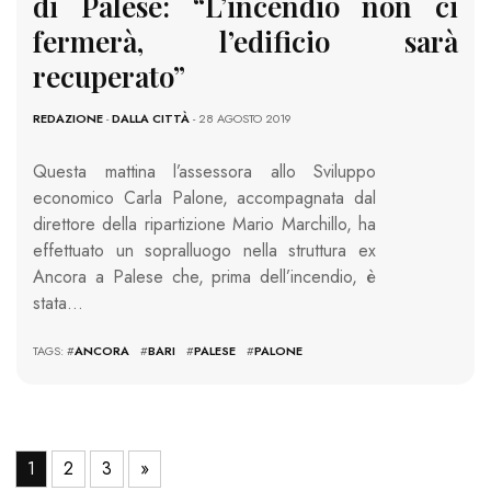
di Palese: “L’incendio non ci
fermerà, l’edificio sarà
recuperato”
REDAZIONE
-
DALLA CITTÀ
- 28 AGOSTO 2019
Questa mattina l’assessora allo Sviluppo
economico Carla Palone, accompagnata dal
direttore della ripartizione Mario Marchillo, ha
effettuato un sopralluogo nella struttura ex
Ancora a Palese che, prima dell’incendio, è
stata…
TAGS: #
ANCORA
#
BARI
#
PALESE
#
PALONE
1
2
3
»