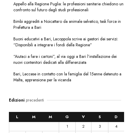
Appello alla Regione Puglia: le professioni sanitarie chiedono un
confronto sul futuro degli studi professionali
Bimbi aggrediti a Noicattaro da animale selvatico, task force in
Prefettura a Bari
Buoni educativi a Bari, Lacoppola scrive ai gestori dei servizi:
“Disponibili a integrare i fondi della Regione”
“Aiutaci a fare i cartoni”, al via oggi a Bari l’installazione dei
nuovi contenitori dedicati alla differenziata
Bari, Leccese in contatto con la famiglia del 15enne detenuto a
Malta, apprensione per la vicenda
Edizioni
precedenti
L
M
M
G
V
S
D
1
2
3
4