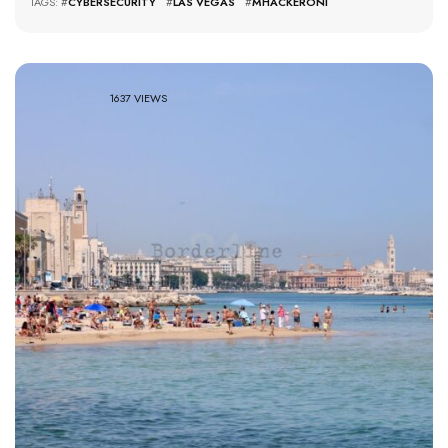
TAGS: #
CYBERSECURITY
#
LAS VEGAS
#
MHACKERONI
1637 VIEWS