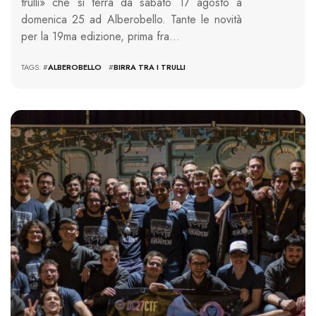
trulli» che si terrà da sabato 17 agosto a
domenica 25 ad Alberobello. Tante le novità
per la 19ma edizione, prima fra…
TAGS: #
ALBEROBELLO
#
BIRRA TRA I TRULLI
1545 VIEWS