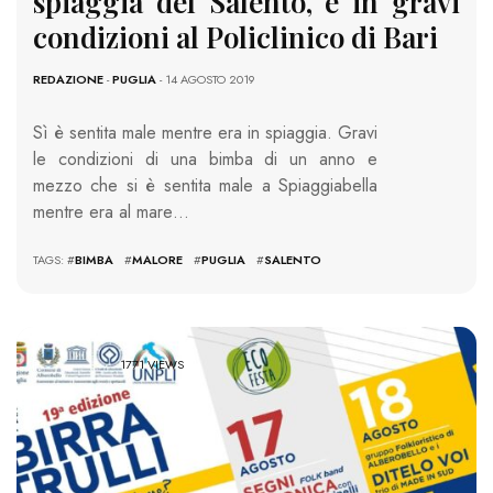
spiaggia del Salento, è in gravi
condizioni al Policlinico di Bari
REDAZIONE
-
PUGLIA
- 14 AGOSTO 2019
Sì è sentita male mentre era in spiaggia. Gravi
le condizioni di una bimba di un anno e
mezzo che si è sentita male a Spiaggiabella
mentre era al mare…
TAGS: #
BIMBA
#
MALORE
#
PUGLIA
#
SALENTO
1771 VIEWS