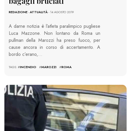
bagagli bruciati
REDAZIONE
-
ATTUALITÀ
- 14 AGOSTO 2019
A darne notizia è l’atleta paralimpico pugliese
Luca Mazzone. Non lontano da Roma un
pullman della Marozzi ha preso fuoco, per
cause ancora in corso di accertamento. A
bordo c’erano,…
TAGS: #
INCENDIO
#
MAROZZI
#
ROMA
1595 VIEWS