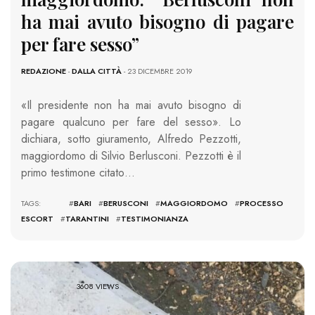
ha mai avuto bisogno di pagare
per fare sesso”
REDAZIONE
-
DALLA CITTÀ
- 23 DICEMBRE 2019
«Il presidente non ha mai avuto bisogno di
pagare qualcuno per fare del sesso». Lo
dichiara, sotto giuramento, Alfredo Pezzotti,
maggiordomo di Silvio Berlusconi. Pezzotti è il
primo testimone citato…
TAGS: #
BARI
#
BERUSCONI
#
MAGGIORDOMO
#
PROCESSO
ESCORT
#
TARANTINI
#
TESTIMONIANZA
3608 VIEWS