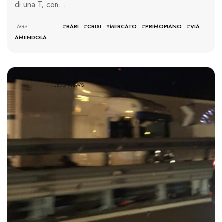
di una T, con…
TAGS: #
BARI
#
CRISI
#
MERCATO
#
PRIMOPIANO
#
VIA
AMENDOLA
3870 VIEWS