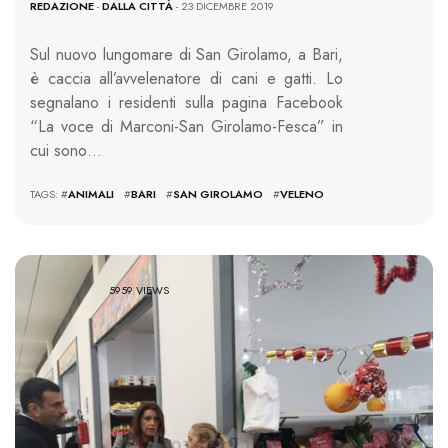
REDAZIONE
-
DALLA CITTÀ
- 23 DICEMBRE 2019
Sul nuovo lungomare di San Girolamo, a Bari,
è caccia all’avvelenatore di cani e gatti. Lo
segnalano i residenti sulla pagina Facebook
“La voce di Marconi-San Girolamo-Fesca” in
cui sono…
TAGS: #
ANIMALI
#
BARI
#
SAN GIROLAMO
#
VELENO
5959 VIEWS