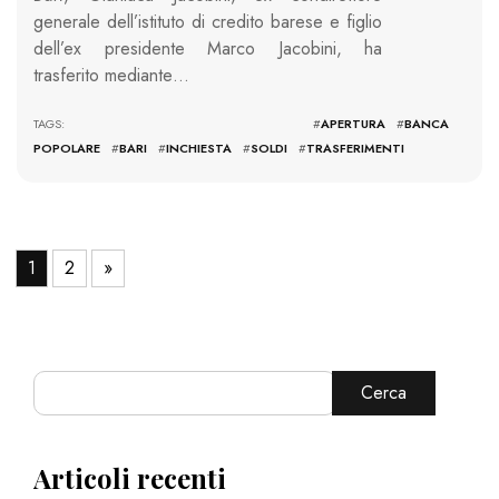
generale dell’istituto di credito barese e figlio
dell’ex presidente Marco Jacobini, ha
trasferito mediante…
TAGS: #
APERTURA
#
BANCA
POPOLARE
#
BARI
#
INCHIESTA
#
SOLDI
#
TRASFERIMENTI
1
2
»
Cerca
Articoli recenti