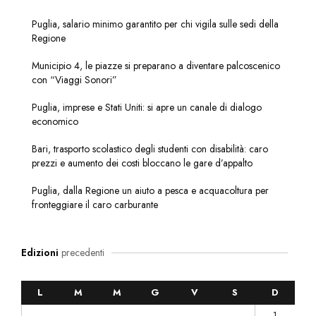
Puglia, salario minimo garantito per chi vigila sulle sedi della
Regione
Municipio 4, le piazze si preparano a diventare palcoscenico
con “Viaggi Sonori”
Puglia, imprese e Stati Uniti: si apre un canale di dialogo
economico
Bari, trasporto scolastico degli studenti con disabilità: caro
prezzi e aumento dei costi bloccano le gare d’appalto
Puglia, dalla Regione un aiuto a pesca e acquacoltura per
fronteggiare il caro carburante
Edizioni
precedenti
L
M
M
G
V
S
D
1