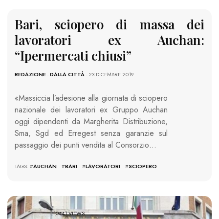
Bari, sciopero di massa dei
lavoratori ex Auchan:
“Ipermercati chiusi”
REDAZIONE
-
DALLA CITTÀ
- 23 DICEMBRE 2019
«Massiccia l’adesione alla giornata di sciopero
nazionale dei lavoratori ex Gruppo Auchan
oggi dipendenti da Margherita Distribuzione,
Sma, Sgd ed Erregest senza garanzie sul
passaggio dei punti vendita al Consorzio…
TAGS: #
AUCHAN
#
BARI
#
LAVORATORI
#
SCIOPERO
10441 VIEWS