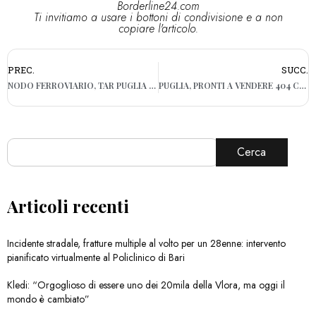
Borderline24.com
Ti invitiamo a usare i bottoni di condivisione e a non
copiare l'articolo.
PREC.
SUCC.
NODO FERROVIARIO, TAR PUGLIA SOSPENDE PROGETTO BARI SUD: ACCOLTE LE RICHIESTE DEI CITTADINI
PUGLIA, PRONTI A VENDERE 404 CHILI DI “GAMBERI ROSA” PESCATI ILLEGALMENTE: MAXI SEQUESTRO AD OTRANTO
Cerca
Articoli recenti
Incidente stradale, fratture multiple al volto per un 28enne: intervento
pianificato virtualmente al Policlinico di Bari
Kledi: “Orgoglioso di essere uno dei 20mila della Vlora, ma oggi il
mondo è cambiato”