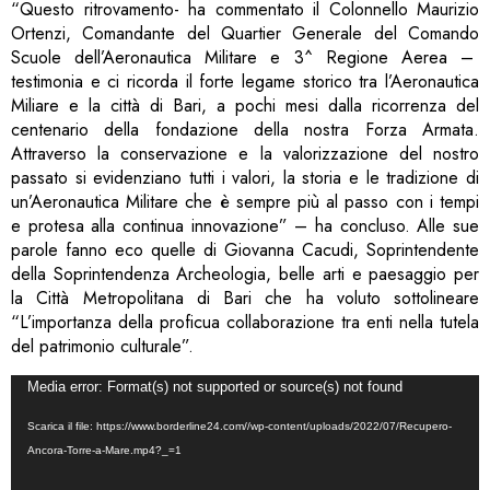
“Questo ritrovamento- ha commentato il Colonnello Maurizio
Ortenzi, Comandante del Quartier Generale del Comando
Scuole dell’Aeronautica Militare e 3^ Regione Aerea –
testimonia e ci ricorda il forte legame storico tra l’Aeronautica
Miliare e la città di Bari, a pochi mesi dalla ricorrenza del
centenario della fondazione della nostra Forza Armata.
Attraverso la conservazione e la valorizzazione del nostro
passato si evidenziano tutti i valori, la storia e le tradizione di
un’Aeronautica Militare che è sempre più al passo con i tempi
e protesa alla continua innovazione” – ha concluso. Alle sue
parole fanno eco quelle di Giovanna Cacudi, Soprintendente
della Soprintendenza Archeologia, belle arti e paesaggio per
la Città Metropolitana di Bari che ha voluto sottolineare
“L’importanza della proficua collaborazione tra enti nella tutela
del patrimonio culturale”.
Video
Media error: Format(s) not supported or source(s) not found
Player
Scarica il file: https://www.borderline24.com//wp-content/uploads/2022/07/Recupero-
Ancora-Torre-a-Mare.mp4?_=1