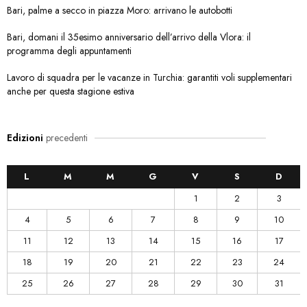
Bari, palme a secco in piazza Moro: arrivano le autobotti
Bari, domani il 35esimo anniversario dell’arrivo della Vlora: il
programma degli appuntamenti
Lavoro di squadra per le vacanze in Turchia: garantiti voli supplementari
anche per questa stagione estiva
Edizioni
precedenti
L
M
M
G
V
S
D
1
2
3
4
5
6
7
8
9
10
11
12
13
14
15
16
17
18
19
20
21
22
23
24
25
26
27
28
29
30
31