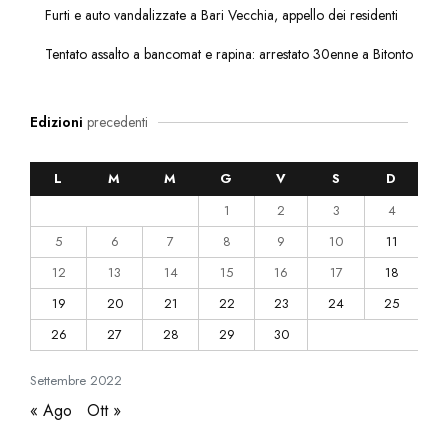
Furti e auto vandalizzate a Bari Vecchia, appello dei residenti
Tentato assalto a bancomat e rapina: arrestato 30enne a Bitonto
Edizioni
precedenti
L
M
M
G
V
S
D
1
2
3
4
5
6
7
8
9
10
11
12
13
14
15
16
17
18
19
20
21
22
23
24
25
26
27
28
29
30
Settembre
2022
« Ago
Ott »