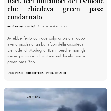
Bari, ferì buttafuori del Demodé
che chiedeva green pass:
condannato
REDAZIONE
-
CRONACA
- 20 SETTEMBRE 2022
Avrebbe ferito con due colpi di pistola, dopo
averlo picchiato, un buttafuori della discoteca
Demodè di Modugno (Bari) perché non gli
aveva permesso di entrare nel locale senza
green pass (fino…
TAGS: #
BARI
#
DISCOTECA
#
PRIMOPIANO
736 VIEWS