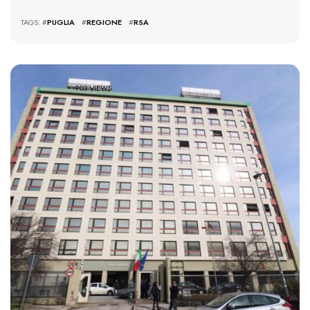
TAGS: #
PUGLIA
#
REGIONE
#
RSA
903 VIEWS