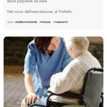
illeciti perpetrati via mare.
Nel corso dell’esercitazione, al Prefetto…
TAGS: #
ESERCITAZIONE
#
PUGLIA
#
TARANTO
1135 VIEWS