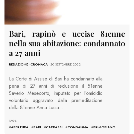
Bari, rapinò e uccise 81enne
nella sua abitazione: condannato
a 27 anni
REDAZIONE
-
CRONACA
- 20 SETTEMBRE 2022
La Corte di Assise di Bari ha condannato alla
pena di 27 anni di reclusione il 51enne
Saverio Mesecorto, imputato per l’omicidio
volontario aggravato dalla premeditazione
della 81enne Anna Lucia…
TAGS:
#
APERTURA
#
BARI
#
CARRASSI
#
CONDANNA
#
PRIMOPIANO