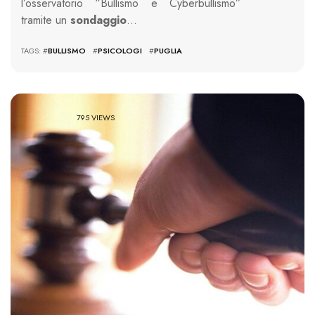
l’osservatorio “Bullismo e Cyberbullismo”
tramite un
sondaggio
…
TAGS: #
BULLISMO
#
PSICOLOGI
#
PUGLIA
795 VIEWS