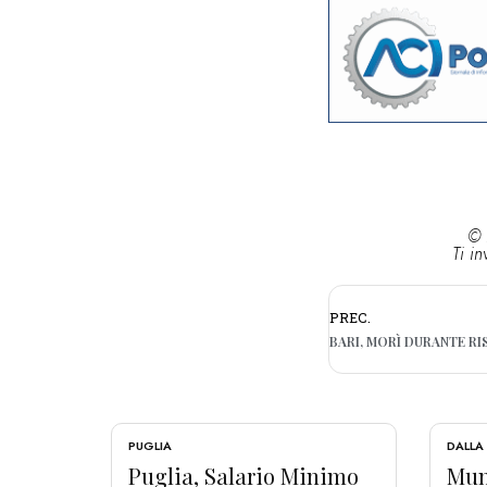
© 
Ti in
PREC.
PUGLIA
DALLA
Puglia, Salario Minimo
Muni