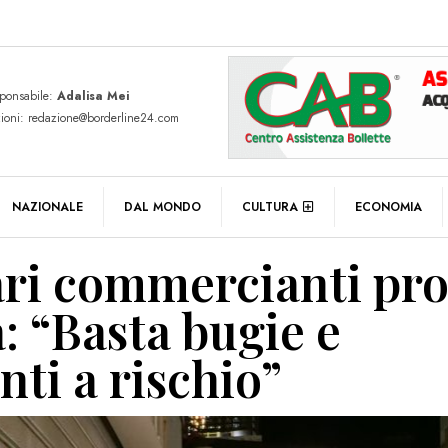
sponsabile:
Adalisa Mei
zioni: redazione@borderline24.com
NAZIONALE
DAL MONDO
CULTURA
ECONOMIA
ari commercianti pro
: “Basta bugie e
nti a rischio”