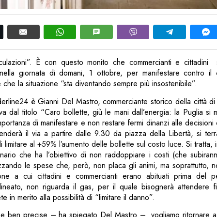
ulazioni”. È con questo monito che commercianti e cittadini 
ella giornata di domani, 1 ottobre, per manifestare contro il 
 che la situazione “sta diventando sempre più insostenibile”.
erline24 è Gianni Del Mastro, commerciante storico della città di
iva dal titolo “Caro bollette, giù le mani dall’energia: la Puglia si
importanza di manifestare e non restare fermi dinanzi alle decisioni
enderà il via a partire dalle 9.30 da piazza della Libertà, si ter
i limitare al +59% l’aumento delle bollette sul costo luce
. Si tratta,
inario che ha l’obiettivo di non raddoppiare i costi (che subiran
zzando le spese che, però, non placa gli animi, ma soprattutto, n
ione a cui cittadini e commercianti erano abituati prima del pe
olineato, non riguarda il gas, per il quale bisognerà attendere 
 in merito alla possibilità di “limitare il danno”.
se ben precise – ha spiegato Del Mastro – vogliamo ritornare 