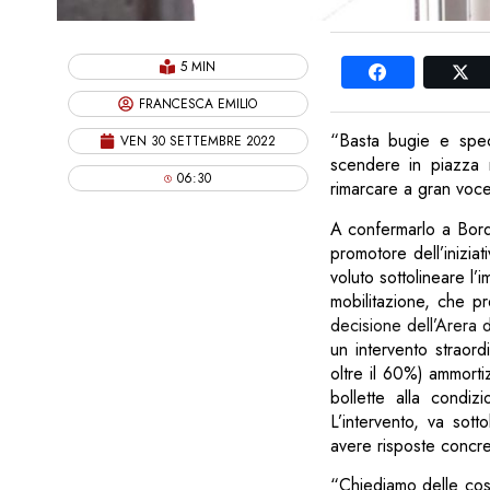
5 MIN
FRANCESCA EMILIO
“Basta bugie e spec
VEN 30 SETTEMBRE 2022
scendere in piazza n
06:30
rimarcare a gran voce
A confermarlo a Bord
promotore dell’iniziat
voluto sottolineare l’
mobilitazione, che pr
decisione dell’Arera d
un intervento straord
oltre il 60%) ammorti
bollette alla condiz
L’intervento, va sott
avere risposte concrete
“Chiediamo delle co