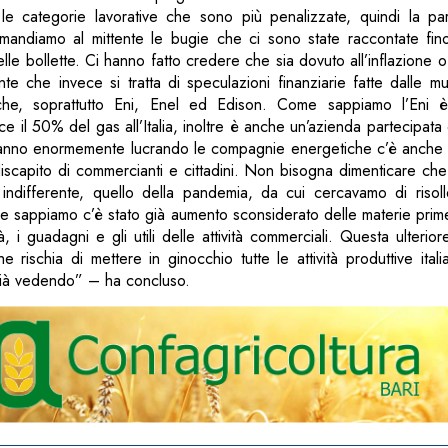
 le categorie lavorative che sono più penalizzate, quindi la par
imandiamo al mittente le bugie che ci sono state raccontate finor
lle bollette. Ci hanno fatto credere che sia dovuto all’inflazione o
e che invece si tratta di speculazioni finanziarie fatte dalle mul
che, soprattutto Eni, Enel ed Edison. Come sappiamo l’Eni 
e il 50% del gas all’Italia, inoltre è anche un’azienda partecipata 
i stanno enormemente lucrando le compagnie energetiche c’è anche 
discapito di commercianti e cittadini. Non bisogna dimenticare ch
 indifferente, quello della pandemia, da cui cercavamo di risol
e sappiamo c’è stato già aumento sconsiderato delle materie prim
tà, i guadagni e gli utili delle attività commerciali. Questa ulteri
 rischia di mettere in ginocchio tutte le attività produttive italia
 già vedendo” – ha concluso.