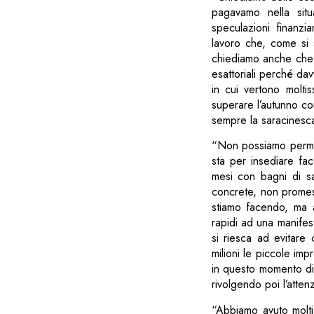
pagavamo nella sit
speculazioni finanz
lavoro che, come si 
chiediamo anche che i
esattoriali perché da
in cui vertono molti
superare l’autunno con
sempre la saracinesc
“Non possiamo perme
sta per insediare fa
mesi con bagni di sa
concrete, non promess
stiamo facendo, ma a
rapidi ad una manifes
si riesca ad evitare 
milioni le piccole impr
in questo momento di
rivolgendo poi l’atten
“Abbiamo avuto molti