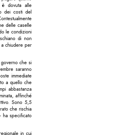
 è dovuta alle
o dei costi del
Contestualmente
ne delle caselle
do le condizioni
ischiano di non
a a chiudere per
 governo che si
ovembre saranno
poste immediate
tto a quello che
empi abbastanza
minata, affinché
uttivo. Sono 5,5
urato che rischia
 ha specificato
egionale in cui