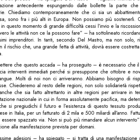
uazione antecedente espungendo dalle bollette la parte che
iarie. Chiediamo contemporaneamente che ci sia un abbattiment
sa, sono fra i più alti in Europa. Non possiamo più sostenerli. 
n questo momento di grande difficoltà cessi l’invio e la riscossio
vvero le attività non ce la possono fare” – ha sottolineato ricordan
ssimi imprenditori. In tanti, secondo Del Mastro, ma non solo, r
 il rischio che, una grande fetta di attività, dovrà essere costrett
a.
ttere che questo accada – ha proseguito – è necessario che il
ccia interventi immediati perché si presuppone che ottobre e n
ngue. Molti di noi non ci arriveranno. Abbiamo bisogno di ris
e. Chiederemo al resto delle regioni, non solo solidarietà rispe
nche che sia fatto altrettanto in altre regioni per arrivare in t
tazione nazionale in cui in forma assolutamente pacifica, ma deter
che si pregiudichi il futuro e l’esistenza di questo tessuto prod
ese in Italia, per un fatturato di 2 mila e 500 miliardi all’anno. Fatt
 essere spazzato via. Non si può più rimandare alcun intervento”-
zione alla manifestazione prevista per domani.
ssime adesioni – ha spiegato – si tratta di una manifestazione r