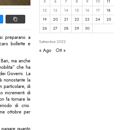
5
6
7
8
9
10
11
12
13
14
15
16
17
18
19
20
21
22
23
24
25
26
27
28
29
30
si preparano a
Settembre
2022
caro bollette e
« Ago
Ott »
 Bari, ma anche
 mobilita” che ha
 dei Governi. La
rà nonostante l
a
 in particolare, di
no incrementi di
on fa tornare le
riodo di crisi.
fine ottobre per
a pagare quanto