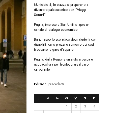
Municipio 4, le piazze si preparano a
diventare palcoscenico con “Viaggi
Sonori”
Puglia, imprese e Stati Uniti: si apre un
canale di dialogo economico
Bari, trasporto scolastico degli studenti con
disabilità: caro prezzi e aumento dei costi
bloccano le gare d’appalto
Puglia, dalla Regione un aiuto a pesca e
acquacoltura per fronteggiare il caro
carburante
Edizioni
precedenti
L
M
M
G
V
S
D
1
2
3
4