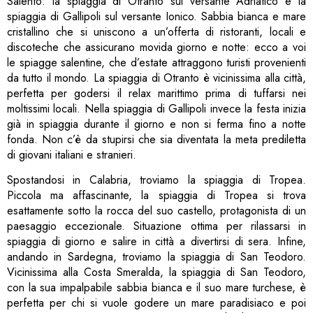
Salento: la spiaggia di Otranto sul versante Adriatico e la
spiaggia di Gallipoli sul versante Ionico. Sabbia bianca e mare
cristallino che si uniscono a un’offerta di ristoranti, locali e
discoteche che assicurano movida giorno e notte: ecco a voi
le spiagge salentine, che d’estate attraggono turisti provenienti
da tutto il mondo. La spiaggia di Otranto è vicinissima alla città,
perfetta per godersi il relax marittimo prima di tuffarsi nei
moltissimi locali. Nella spiaggia di Gallipoli invece la festa inizia
già in spiaggia durante il giorno e non si ferma fino a notte
fonda. Non c’è da stupirsi che sia diventata la meta prediletta
di giovani italiani e stranieri.
Spostandosi in Calabria, troviamo la spiaggia di Tropea.
Piccola ma affascinante, la spiaggia di Tropea si trova
esattamente sotto la rocca del suo castello, protagonista di un
paesaggio eccezionale. Situazione ottima per rilassarsi in
spiaggia di giorno e salire in città a divertirsi di sera. Infine,
andando in Sardegna, troviamo la spiaggia di San Teodoro.
Vicinissima alla Costa Smeralda, la spiaggia di San Teodoro,
con la sua impalpabile sabbia bianca e il suo mare turchese, è
perfetta per chi si vuole godere un mare paradisiaco e poi