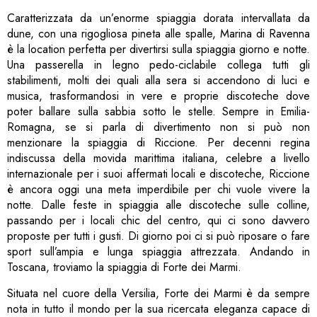
Caratterizzata da un’enorme spiaggia dorata intervallata da
dune, con una rigogliosa pineta alle spalle, Marina di Ravenna
è la location perfetta per divertirsi sulla spiaggia giorno e notte.
Una passerella in legno pedo-ciclabile collega tutti gli
stabilimenti, molti dei quali alla sera si accendono di luci e
musica, trasformandosi in vere e proprie discoteche dove
poter ballare sulla sabbia sotto le stelle. Sempre in Emilia-
Romagna, se si parla di divertimento non si può non
menzionare la spiaggia di Riccione. Per decenni regina
indiscussa della movida marittima italiana, celebre a livello
internazionale per i suoi affermati locali e discoteche, Riccione
è ancora oggi una meta imperdibile per chi vuole vivere la
notte. Dalle feste in spiaggia alle discoteche sulle colline,
passando per i locali chic del centro, qui ci sono davvero
proposte per tutti i gusti. Di giorno poi ci si può riposare o fare
sport sull’ampia e lunga spiaggia attrezzata. Andando in
Toscana, troviamo la spiaggia di Forte dei Marmi.
Situata nel cuore della Versilia, Forte dei Marmi è da sempre
nota in tutto il mondo per la sua ricercata eleganza capace di