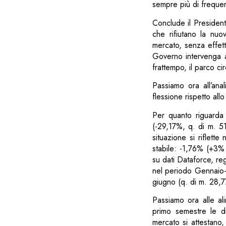
sempre più di frequent
Conclude il President
che rifiutano la nuo
mercato, senza effett
Governo intervenga al 
frattempo, il parco cir
Passiamo ora all’ana
flessione rispetto all
Per quanto riguarda 
(-29,17%, q. di m. 51
situazione si riflett
stabile: -1,76% (+3%
su dati Dataforce, re
nel periodo Gennaio-
giugno (q. di m. 28,
Passiamo ora alle al
primo semestre le du
mercato si attestano