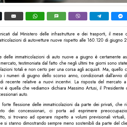
icati dal Ministero delle infrastrutture e dei trasporti, il mese
atricolazioni di autovetture nuove rispetto alle 160.120 di giugn
e delle immatricolazioni di auto nuove a giugno è certamente asc
 mercato, testimoniata dal fatto che negli ultimi tre giorni sono sta
olazioni totali e non certo per una corsa agli acquisti. Ma, quello 
i numeri di giugno dello scorso anno, condizionati dall’avvio de
 di recente relative a nuovi incentivi. La risposta del mercato 
ivi è quella che vediamo» dichiara Massimo Artusi, il Presidente 
essionari auto.
forte flessione delle immatricolazioni da parte dei privati, che r
ento dei concessionari, ci porta ad esprimere preoccupaz
tto, si trovano ad operare rispetto a volumi previsionali virtual
e si stanno dimostrando sempre meno sostenibili da parte del cli