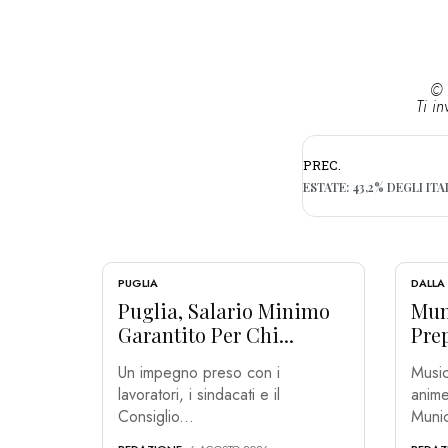
© 
Ti in
PREC.
PUGLIA
DALLA
Puglia, Salario Minimo
Muni
Garantito Per Chi...
Prep
Un impegno preso con i
Music
lavoratori, i sindacati e il
anime
Consiglio...
Munic