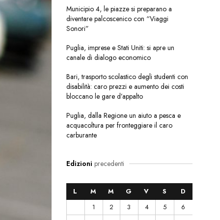
Municipio 4, le piazze si preparano a
diventare palcoscenico con “Viaggi
Sonori”
Puglia, imprese e Stati Uniti: si apre un
canale di dialogo economico
Bari, trasporto scolastico degli studenti con
disabilità: caro prezzi e aumento dei costi
bloccano le gare d’appalto
Puglia, dalla Regione un aiuto a pesca e
acquacoltura per fronteggiare il caro
carburante
Edizioni
precedenti
L
M
M
G
V
S
D
1
2
3
4
5
6