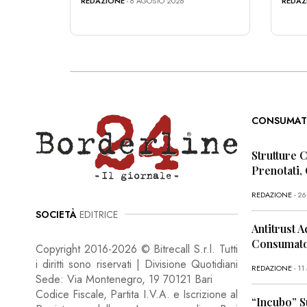
REDAZIONE
- 6 AGOSTO 2026
REDAZ
CONSUMAT
Strutture 
Prenotati,
REDAZIONE
- 2
SOCIETÀ
EDITRICE
Antitrust A
Consumator
Copyright 2016-2026 © Bitrecall S.r.l. Tutti
i diritti sono riservati | Divisione Quotidiani
REDAZIONE
- 1
Sede: Via Montenegro, 19 70121 Bari
Codice Fiscale, Partita I.V.A. e Iscrizione al
“Incubo” S