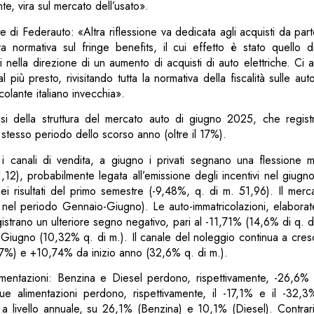
e, vira sul mercato dell’usato».
e di Federauto: «Altra riflessione va dedicata agli acquisti da par
va normativa sul fringe benefits, il cui effetto è stato quello d
i nella direzione di un aumento di acquisti di auto elettriche. Ci 
più presto, rivisitando tutta la normativa della fiscalità sulle aut
colante italiano invecchia».
lisi della struttura del mercato auto di giugno 2025, che regis
o stesso periodo dello scorso anno (oltre il 17%).
i canali di vendita, a giugno i privati segnano una flessione m
,12), probabilmente legata all’emissione degli incentivi nel giu
e nei risultati del primo semestre (-9,48%, q. di m. 51,96). Il merc
 nel periodo Gennaio-Giugno). Le auto-immatricolazioni, elabora
gistrano un ulteriore segno negativo, pari al -11,71% (14,6% di q. 
Giugno (10,32% q. di m.). Il canale del noleggio continua a cre
77%) e +10,74% da inizio anno (32,6% q. di m.).
imentazioni: Benzina e Diesel perdono, rispettivamente, -26,6
e alimentazioni perdono, rispettivamente, il -17,1% e il -32,
, a livello annuale, su 26,1% (Benzina) e 10,1% (Diesel). Contrar