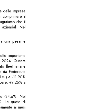
te delle imprese
i comprimere il
auguriamo che il
o aziendali. Nel
tra una pesante
olto importante
gno 2024. Questa
ato fleet rimane
te da Federauto
di m.) e -11,90%
scere: +9,26% a
% e -34,6%. Nel
3%. Le quote di
iamente ai mesi