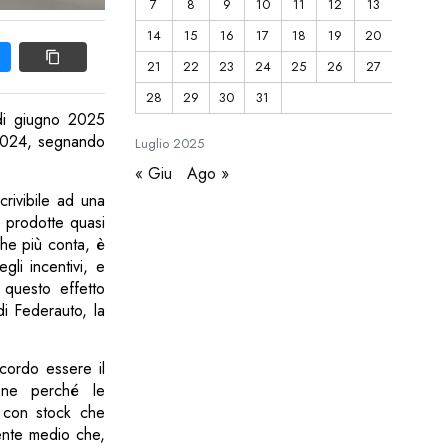
7
8
9
10
11
12
13
14
15
16
17
18
19
20
21
22
23
24
25
26
27
28
29
30
31
 di giugno 2025
o 2024, segnando
Luglio
2025
« Giu
Ago »
rivibile ad una
te prodotte quasi
che più conta, è
gli incentivi, e
a questo effetto
di Federauto, la
icordo essere il
ione perché le
i, con stock che
ente medio che,