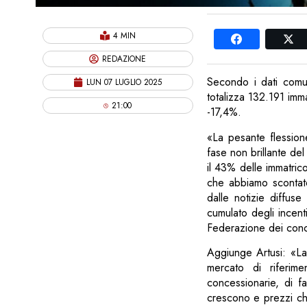
4 MIN
REDAZIONE
Secondo i dati comun
LUN 07 LUGLIO 2025
totalizza 132.191 imm
21:00
-17,4%.
«La pesante flession
fase non brillante del
il 43% delle immatric
che abbiamo scontato 
dalle notizie diffuse
cumulato degli incent
Federazione dei conc
Aggiunge Artusi: «La 
mercato di riferim
concessionarie, di fa
crescono e prezzi ch