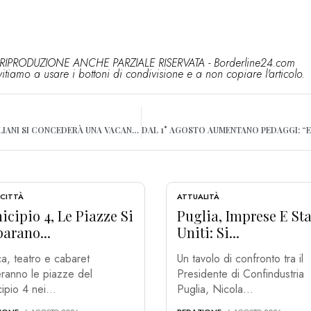
RIPRODUZIONE ANCHE PARZIALE RISERVATA - Borderline24.com
vitiamo a usare i bottoni di condivisione e a non copiare l'articolo.
ESTATE: 43,2% DEGLI ITALIANI SI CONCEDERÀ UNA VACANZA, MA LOW COST
 CITTÀ
ATTUALITÀ
cipio 4, Le Piazze Si
Puglia, Imprese E Sta
arano...
Uniti: Si...
a, teatro e cabaret
Un tavolo di confronto tra il
ranno le piazze del
Presidente di Confindustria
ipio 4 nei...
Puglia, Nicola...