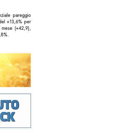
nziale pareggio
 del +13,6% per
el mese (+42,9),
5,8%.