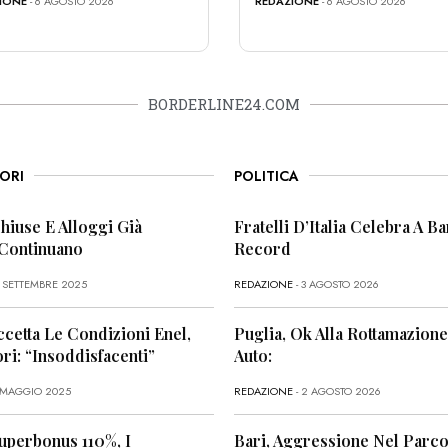
IONE
- 6 AGOSTO 2026
REDAZIONE
- 6 AGOSTO 2026
BORDERLINE24.COM
ORI
POLITICA
Chiuse E Alloggi Già
Fratelli D’Italia Celebra A Bar
 Continuano
Record
6 SETTEMBRE 2025
REDAZIONE
- 3 AGOSTO 2026
ccetta Le Condizioni Enel,
Puglia, Ok Alla Rottamazione
i: “Insoddisfacenti”
Auto:
1 MAGGIO 2025
REDAZIONE
- 2 AGOSTO 2026
uperbonus 110%, I
Bari, Aggressione Nel Parco