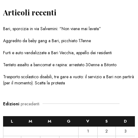
Articoli recenti
Bari, sporcizia in via Salvemini: “Non viene mai lavata”
Aggredito da baby gang a Bari, picchiato 17enne
Furti e auto vandalizzate a Bari Vecchia, appello dei residenti
Tentato assalto a bancomat e rapina: arrestato 30enne a Bitonto
Trasporto scolastico disabili, tre gare a vuoto: il servizio a Bari non partirà
(per il momento). Scatta la protesta
Edizioni
precedenti
L
M
M
G
V
S
D
1
2
3