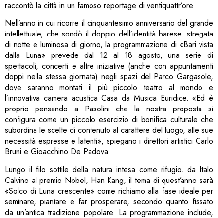
raccontò la città in un famoso reportage di ventiquattr’ore.
Nell’anno in cui ricorre il cinquantesimo anniversario del grande
intellettuale, che sondò il doppio dell’identità barese, stregata
di notte e luminosa di giorno, la programmazione di «Bari vista
dalla Luna» prevede dal 12 al 18 agosto, una serie di
spettacoli, concerti e altre iniziative (anche con appuntamenti
doppi nella stessa giornata) negli spazi del Parco Gargasole,
dove saranno montati il più piccolo teatro al mondo e
l’innovativa camera acustica Casa da Musica Euridice. «Ed è
proprio pensando a Pasolini che la nostra pro­posta si
configura come un piccolo esercizio di bonifica culturale che
subordina le scelte di contenuto al carattere del luogo, alle sue
necessità espresse e latenti», spiegano i direttori artistici Carlo
Bruni e Gioacchino De Padova.
Lungo il filo sottile della natura intesa come rifugio, da Italo
Calvino al premio Nobel, Han Kang, il tema di quest’anno sarà
«Solco di Luna crescente» come richiamo alla fase ideale per
seminare, piantare e far prosperare, secondo quanto fissato
da un’antica tradizione popolare. La programmazione include,