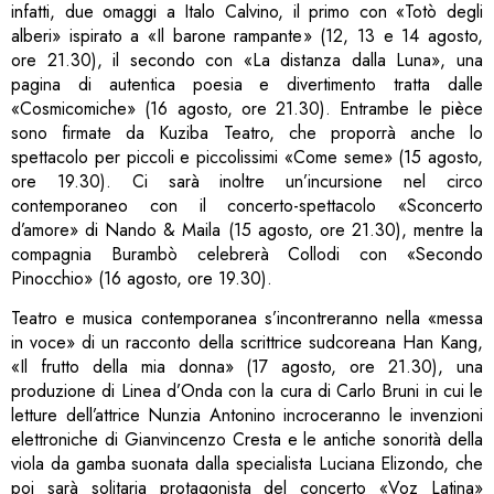
infatti, due omaggi a Italo Calvino, il primo con «Totò degli
alberi» ispirato a «Il barone rampante» (12, 13 e 14 agosto,
ore 21.30), il secondo con «La distanza dalla Luna», una
pagina di autentica poesia e divertimento tratta dalle
«Cosmicomiche» (16 agosto, ore 21.30). Entrambe le pièce
sono firmate da Kuziba Teatro, che proporrà anche lo
spettacolo per piccoli e piccolissimi «Come seme» (15 agosto,
ore 19.30). Ci sarà inoltre un’incursione nel circo
contemporaneo con il concerto-spettacolo «Sconcerto
d’amore» di Nando & Maila (15 agosto, ore 21.30), mentre la
compagnia Burambò celebrerà Collodi con «Secondo
Pinocchio» (16 agosto, ore 19.30).
Teatro e musica contemporanea s’incontreranno nella «messa
in voce» di un racconto della scrittrice sudcoreana Han Kang,
«Il frutto della mia donna» (17 agosto, ore 21.30), una
produzione di Linea d’Onda con la cura di Carlo Bruni in cui le
letture dell’attrice Nunzia Antonino incroceranno le invenzioni
elettroniche di Gianvincenzo Cresta e le antiche sonorità della
viola da gamba suonata dalla specialista Luciana Elizondo, che
poi sarà solitaria protagonista del concerto «Voz Latina»