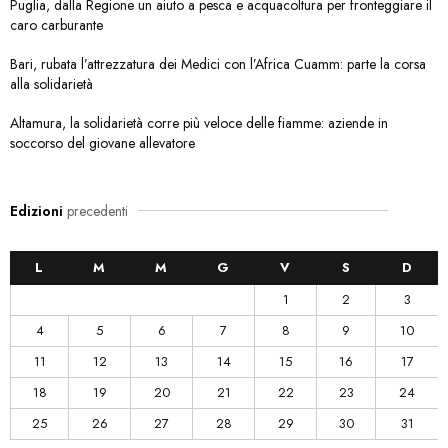
Puglia, dalla Regione un aiuto a pesca e acquacoltura per fronteggiare il
caro carburante
Bari, rubata l’attrezzatura dei Medici con l’Africa Cuamm: parte la corsa
alla solidarietà
Altamura, la solidarietà corre più veloce delle fiamme: aziende in
soccorso del giovane allevatore
Edizioni
precedenti
L
M
M
G
V
S
D
1
2
3
4
5
6
7
8
9
10
11
12
13
14
15
16
17
18
19
20
21
22
23
24
25
26
27
28
29
30
31