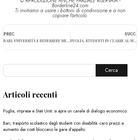
© RIPRODUZIONE ANCHE PARZIALE RISERVATA -
Borderline24.com
Ti invitiamo a usare i bottoni di condivisione e a non
copiare l'articolo.
PREC.
SUCC.
BARI, UNIVERSITÀ E BENESSERE MENTALE: SIGLATO L’ACCORDO TRA UNIBA E ORDINE DEGLI PSICOLOGI
PUGLIA, STUDENTI IN CLASSE AL MATTINO E IN AZIENDA IL POMERIGGIO: PARTE IL PIANO CHE CAMBIA LA SCUOLA SUPERIORE
Cerca
Articoli recenti
Puglia, imprese e Stati Uniti: si apre un canale di dialogo economico
Bari, trasporto scolastico degli studenti con disabilità: caro prezzi e
aumento dei costi bloccano le gare d’appalto