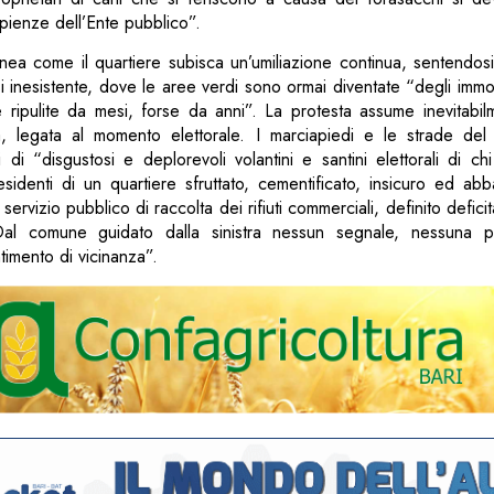
pienze dell’Ente pubblico”.
linea come il quartiere subisca un’umiliazione continua, sentendo
 inesistente, dove le aree verdi sono ormai diventate “degli imm
 ripulite da mesi, forse da anni”. La protesta assume inevitabil
a, legata al momento elettorale. I marciapiedi e le strade de
i di “disgustosi e deplorevoli volantini e santini elettorali di ch
esidenti di un quartiere sfruttato, cementificato, insicuro ed a
 servizio pubblico di raccolta dei rifiuti commerciali, definito deficit
al comune guidato dalla sinistra nessun segnale, nessuna p
timento di vicinanza”.