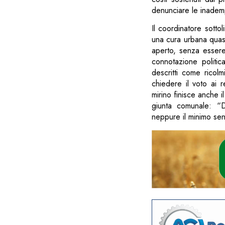
denunciare le inadem
Il coordinatore sotto
una cura urbana quasi
aperto, senza essere
connotazione politic
descritti come ricolm
chiedere il voto ai r
mirino finisce anche il
giunta comunale: “D
neppure il minimo sen