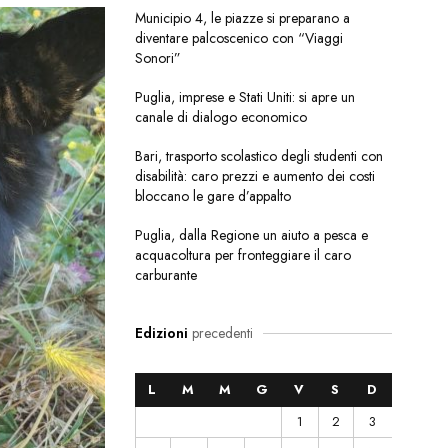
Municipio 4, le piazze si preparano a
diventare palcoscenico con “Viaggi
Sonori”
Puglia, imprese e Stati Uniti: si apre un
canale di dialogo economico
Bari, trasporto scolastico degli studenti con
disabilità: caro prezzi e aumento dei costi
bloccano le gare d’appalto
Puglia, dalla Regione un aiuto a pesca e
acquacoltura per fronteggiare il caro
carburante
Edizioni
precedenti
L
M
M
G
V
S
D
1
2
3