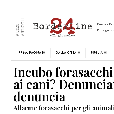
ARTICOLI
Direttore Re
91,320
Per segnala
PRIMA PAGINA
DALLA CITTÀ
PUGLIA
Incubo forasacchi
ai cani? Denuncia
denuncia
Allarme forasacchi per gli animal