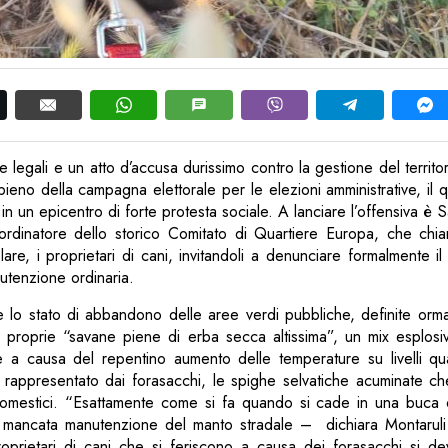
vie legali e un atto d’accusa durissimo contro la gestione del territo
ieno della campagna elettorale per le elezioni amministrative, il 
 in un epicentro di forte protesta sociale. A lanciare l’offensiva è 
coordinatore dello storico Comitato di Quartiere Europa, che chia
colare, i proprietari di cani, invitandoli a denunciare formalmente 
utenzione ordinaria.
isce lo stato di abbandono delle aree verdi pubbliche, definite orma
e proprie “savane piene di erba secca altissima”, un mix esplosi
a causa del repentino aumento delle temperature su livelli quas
 rappresentato dai forasacchi, le spighe selvatiche acuminate ch
 domestici. “Esattamente come si fa quando si cade in una buca 
 mancata manutenzione del manto stradale – dichiara Montarul
proprietari di cani che si feriscono a causa dei forasacchi si d