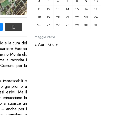
4
5
6
7
8
9
10
11
12
13
14
15
16
17
18
19
20
21
22
23
24
25
26
27
28
29
30
31
Maggio
2026
rio e la cura del
« Apr
Giu »
quartiere Europa
Savino Montaruli,
ma a raccolta i
il Comune per la
i impraticabili e
vo già pronto a
i estivi. Ma il
e minacciano la
o si subisce un
i – anche per i
eve segnalare e