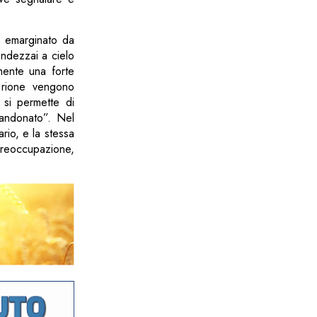
si emarginato da
ondezzai a cielo
mente una forte
l rione vengono
i si permette di
bbandonato”. Nel
ario, e la stessa
reoccupazione,