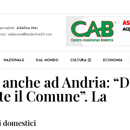
sponsabile:
Adalisa Mei
zioni: redazione@borderline24.com
NAZIONALE
DAL MONDO
CULTURA
ECONOMIA
 anche ad Andria: “
te il Comune”. La
i domestici