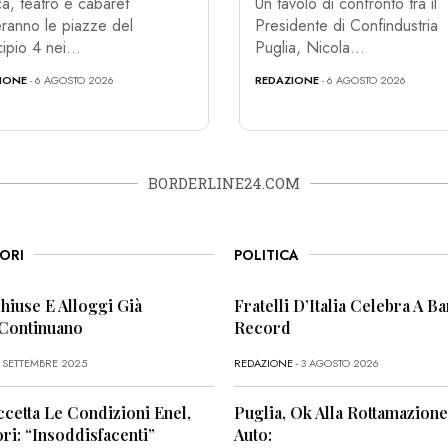
a, teatro e cabaret
Un tavolo di confronto tra il
ranno le piazze del
Presidente di Confindustria
ipio 4 nei...
Puglia, Nicola...
IONE
- 6 AGOSTO 2026
REDAZIONE
- 6 AGOSTO 2026
BORDERLINE24.COM
ORI
POLITICA
Chiuse E Alloggi Già
Fratelli D’Italia Celebra A Bar
 Continuano
Record
6 SETTEMBRE 2025
REDAZIONE
- 3 AGOSTO 2026
ccetta Le Condizioni Enel,
Puglia, Ok Alla Rottamazione
i: “Insoddisfacenti”
Auto: