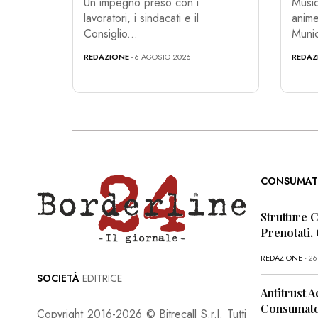
Un impegno preso con i
Music
lavoratori, i sindacati e il
anime
Consiglio...
Munic
REDAZIONE
- 6 AGOSTO 2026
REDAZ
CONSUMAT
Strutture 
Prenotati,
REDAZIONE
- 2
SOCIETÀ
EDITRICE
Antitrust A
Consumator
Copyright 2016-2026 © Bitrecall S.r.l. Tutti