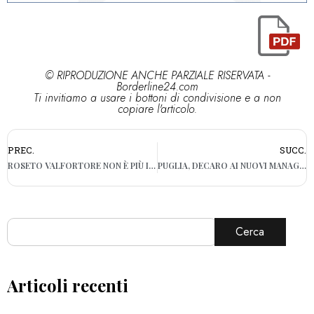
© RIPRODUZIONE ANCHE PARZIALE RISERVATA -
Borderline24.com
Ti invitiamo a usare i bottoni di condivisione e a non
copiare l'articolo.
PREC.
SUCC.
ROSETO VALFORTORE NON È PIÙ ISOLATA: LA REGIONE PUGLIA SBLOCCA I COLLEGAMENTI CON LA CAMPANIA
PUGLIA, DECARO AI NUOVI MANAGER DELLA SANITÀ: «IL VOSTRO PRIMO COMPITO È PRENDERSI CURA DEI PAZIENTI»
Cerca
Articoli recenti