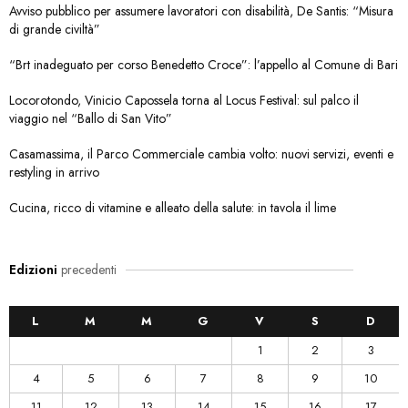
Avviso pubblico per assumere lavoratori con disabilità, De Santis: “Misura
di grande civiltà”
“Brt inadeguato per corso Benedetto Croce”: l’appello al Comune di Bari
Locorotondo, Vinicio Capossela torna al Locus Festival: sul palco il
viaggio nel “Ballo di San Vito”
Casamassima, il Parco Commerciale cambia volto: nuovi servizi, eventi e
restyling in arrivo
Cucina, ricco di vitamine e alleato della salute: in tavola il lime
Edizioni
precedenti
L
M
M
G
V
S
D
1
2
3
4
5
6
7
8
9
10
11
12
13
14
15
16
17