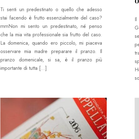
o
Ti senti un predestinato o quello che adesso
stai facendo è frutto essenzialmente del caso?
I
rnrnNon mi sento un predestinato, né penso
G
che la mia vita professionale sia frutto del caso.
se
La domenica, quando ero piccolo, mi piaceva
pe
osservare mia madre preparare il pranzo. Il
tr
pranzo domenicale, si sa, è il pranzo più
s
importante di tutta […]
H
s