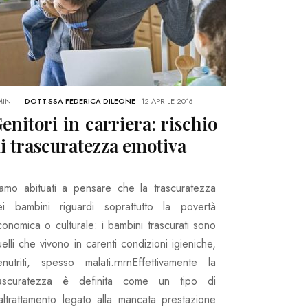
MIN
DOTT.SSA FEDERICA DILEONE
-
12 APRILE 2016
enitori in carriera: rischio
i trascuratezza emotiva
iamo abituati a pensare che la trascuratezza
ei bambini riguardi soprattutto la povertà
onomica o culturale: i bambini trascurati sono
elli che vivono in carenti condizioni igieniche,
enutriti, spesso malati.rnrnEffettivamente la
rascuratezza è definita come un tipo di
altrattamento legato alla mancata prestazione