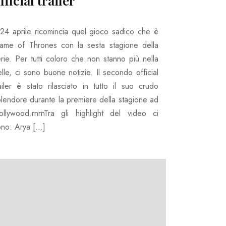
fficial trailer
l 24 aprile ricomincia quel gioco sadico che è
ame of Thrones con la sesta stagione della
rie. Per tutti coloro che non stanno più nella
lle, ci sono buone notizie. Il secondo official
ailer è stato rilasciato in tutto il suo crudo
plendore durante la premiere della stagione ad
ollywood.rnrnTra gli highlight del video ci
ono: Arya […]