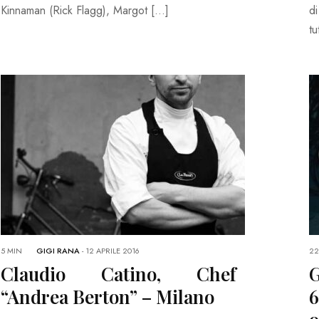
Kinnaman (Rick Flagg), Margot […]
di
tu
5 MIN
GIGI RANA
-
12 APRILE 2016
22
Claudio Catino, Chef
G
“Andrea Berton” – Milano
6