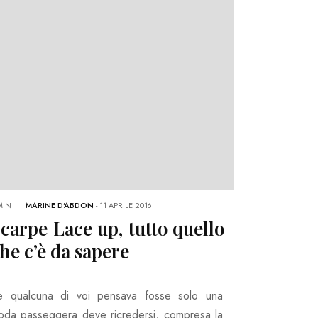
MIN
MARINE D'ABDON
-
11 APRILE 2016
carpe Lace up, tutto quello
he c’è da sapere
e qualcuna di voi pensava fosse solo una
oda passeggera deve ricredersi, compresa la