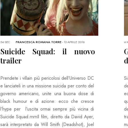
54 SEC
FRANCESCA ROMANA TORRE
-
13 APRILE 2016
4 
Suicide Squad: il nuovo
G
trailer
d
Prendete i villain più pericolosi dell’Universo DC
S
e lanciateli in una missione suicida per conto del
d
governo americano, unite una buona dose di
ec
black humour e di azione: ecco che cresce
qu
l’hype per l’uscita ormai sempre più vicina di
d
Suicide Squad.rnrnIl film, diretto da David Ayer,
t
sarà interpretato da Will Smith (Deadshot), Joel
m