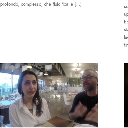
profondo, complesso, che fluidifica le […]
so
u
b
s
l
fi