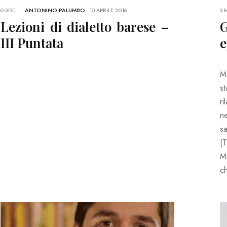
0 SEC
ANTONINO PALUMBO
-
10 APRILE 2016
3 
Lezioni di dialetto barese –
G
III Puntata
e
M
s
ri
ne
s
(
Me
c