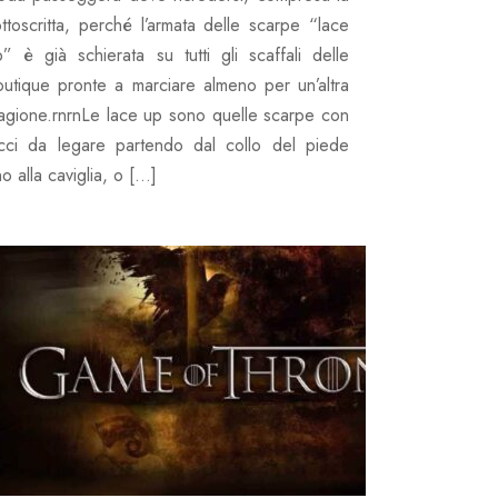
ttoscritta, perché l’armata delle scarpe “lace
p” è già schierata su tutti gli scaffali delle
outique pronte a marciare almeno per un’altra
tagione.rnrnLe lace up sono quelle scarpe con
acci da legare partendo dal collo del piede
no alla caviglia, o […]