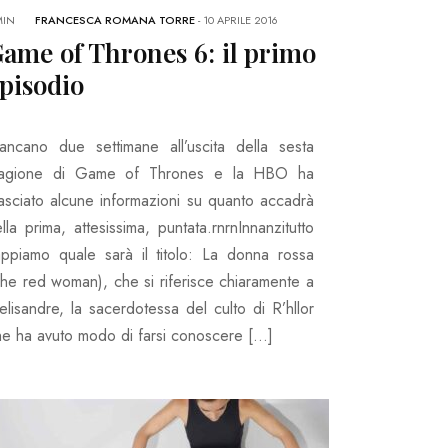
MIN
FRANCESCA ROMANA TORRE
-
10 APRILE 2016
ame of Thrones 6: il primo
pisodio
ancano due settimane all’uscita della sesta
tagione di Game of Thrones e la HBO ha
lasciato alcune informazioni su quanto accadrà
lla prima, attesissima, puntata.rnrnInnanzitutto
appiamo quale sarà il titolo: La donna rossa
The red woman), che si riferisce chiaramente a
lisandre, la sacerdotessa del culto di R’hllor
he ha avuto modo di farsi conoscere […]