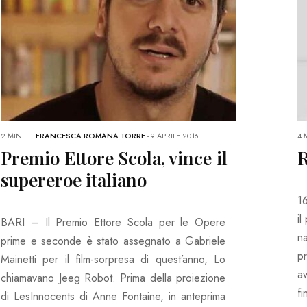
2 MIN
FRANCESCA ROMANA TORRE
-
9 APRILE 2016
4 
Premio Ettore Scola, vince il
R
supereroe italiano
16
il
BARI – Il Premio Ettore Scola per le Opere
n
prime e seconde è stato assegnato a Gabriele
p
Mainetti per il film-sorpresa di quest’anno, Lo
a
chiamavano Jeeg Robot. Prima della proiezione
fi
di LesInnocents di Anne Fontaine, in anteprima