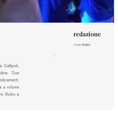
redazione
75149
POSTS
...
 Gallipoli,
ordine. Due
mbramenti,
ta a volume
ero Riobo e