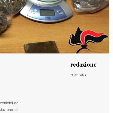
redazione
75149
POSTS
...
ovenienti da
stazione di