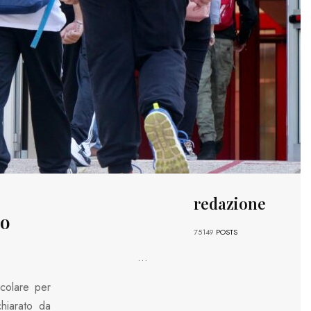
redazione
no
75149
POSTS
...
icolare per
chiarato da