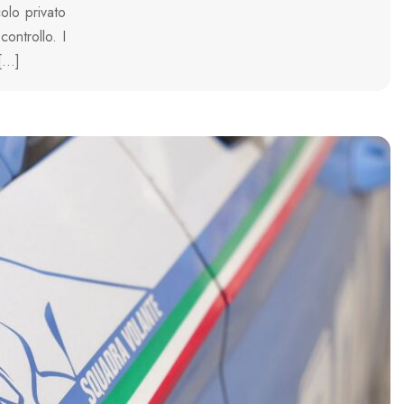
olo privato
ontrollo. I
 […]