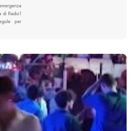
’emergenza
a di Radio1
regole per