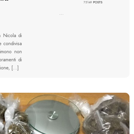
75149
POSTS
...
n Nicola di
e condivisa
rimono non
bramenti di
gione, […]