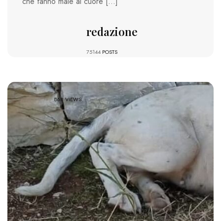
che fanno male al cuore […]
redazione
75144
POSTS
868 VIEWS