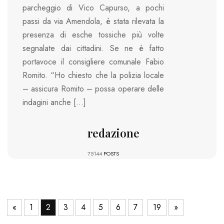
parcheggio di Vico Capurso, a pochi
passi da via Amendola, è stata rilevata la
presenza di esche tossiche più volte
segnalate dai cittadini. Se ne è fatto
portavoce il consigliere comunale Fabio
Romito. “Ho chiesto che la polizia locale
– assicura Romito – possa operare delle
indagini anche […]
redazione
75144
POSTS
«
1
2
3
4
5
6
7
19
»