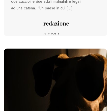
due cuccioli e due adulti malnutriti e legati
ad una catena. “Un paese in cui […]
redazione
75144
POSTS
682 VIEWS