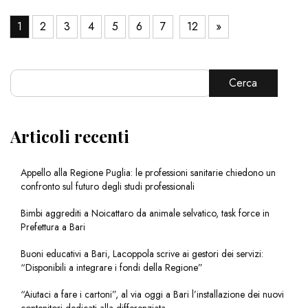
1
2
3
4
5
6
7
12
»
Cerca
Articoli recenti
Appello alla Regione Puglia: le professioni sanitarie chiedono un
confronto sul futuro degli studi professionali
Bimbi aggrediti a Noicattaro da animale selvatico, task force in
Prefettura a Bari
Buoni educativi a Bari, Lacoppola scrive ai gestori dei servizi:
“Disponibili a integrare i fondi della Regione”
“Aiutaci a fare i cartoni”, al via oggi a Bari l’installazione dei nuovi
contenitori dedicati alla differenziata