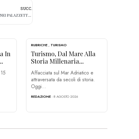
SUCC.
JOVANOTTI CELEBRATO DA 600MILA FAN NEI PALAZZETTI ITALIANI
RUBRICHE
,
TURISMO
a In
Turismo, Dal Mare Alla
..
Storia Millenaria...
 15
Affacciata sul Mar Adriatico e
.
attraversata da secoli di storia.
Oggi...
REDAZIONE
- 8 AGOSTO 2026