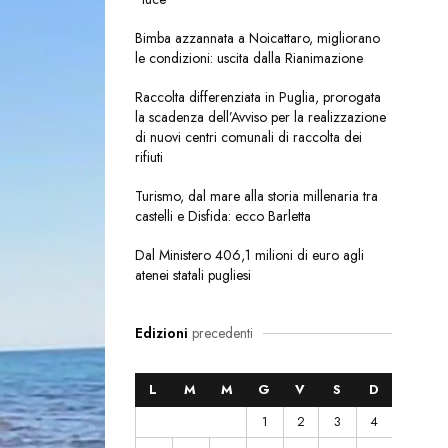
Bimba azzannata a Noicattaro, migliorano
le condizioni: uscita dalla Rianimazione
Raccolta differenziata in Puglia, prorogata
la scadenza dell’Avviso per la realizzazione
di nuovi centri comunali di raccolta dei
rifiuti
Turismo, dal mare alla storia millenaria tra
castelli e Disfida: ecco Barletta
Dal Ministero 406,1 milioni di euro agli
atenei statali pugliesi
Edizioni
precedenti
L
M
M
G
V
S
D
1
2
3
4