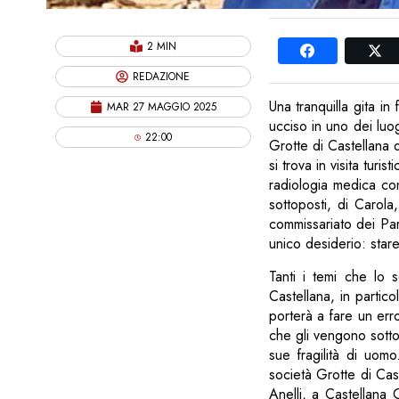
2 MIN
REDAZIONE
Una tranquilla gita in
MAR 27 MAGGIO 2025
ucciso in uno dei luog
22:00
Grotte di Castellana 
si trova in visita turi
radiologia medica con
sottoposti, di Carola
commissariato dei Par
unico desiderio: star
Tanti i temi che lo 
Castellana, in partic
porterà a fare un err
che gli vengono sotto
sue fragilità di uom
società Grotte di Ca
Anelli, a Castellana