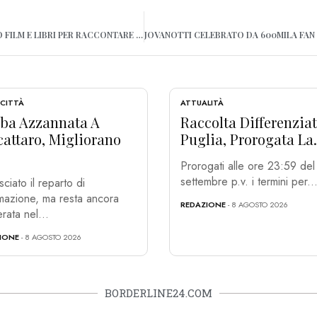
AL MEDIMEX DI TARANTO FILM E LIBRI PER RACCONTARE LA MUSICA
 CITTÀ
ATTUALITÀ
ba Azzannata A
Raccolta Differenziat
cattaro, Migliorano
Puglia, Prorogata La.
Prorogati alle ore 23:59 del
settembre p.v. i termini per..
sciato il reparto di
mazione, ma resta ancora
REDAZIONE
- 8 AGOSTO 2026
rata nel...
IONE
- 8 AGOSTO 2026
BORDERLINE24.COM