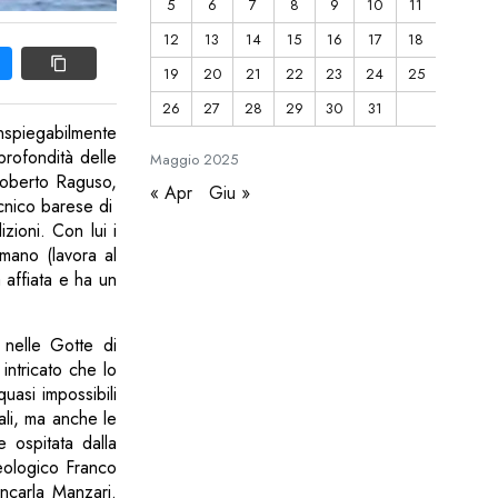
5
6
7
8
9
10
11
12
13
14
15
16
17
18
19
20
21
22
23
24
25
26
27
28
29
30
31
 inspiegabilmente
 profondità delle
Maggio
2025
 Roberto Raguso,
« Apr
Giu »
tecnico barese di
zioni. Con lui i
omano (lavora al
 affiata e ha un
 nelle Gotte di
intricato che lo
uasi impossibili
ali, ma anche le
 ospitata dalla
eologico Franco
ncarla Manzari.