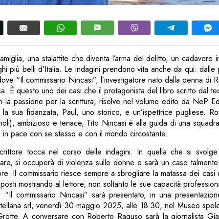
 famiglia, una stalattite che diventa l’arma del delitto, un cadavere
hi più belli d’Italia. Le indagini prendono vita anche da qui: dalle
dove “Il commissario Nincasi”, l’investigatore nato dalla penna di
stica. È questo uno dei casi che il protagonista del libro scritto dal 
 la passione per la scrittura, risolve nel volume edito da NeP Edi
, la sua fidanzata, Paul, uno storico, e un’ispettrice pugliese. R
ioli), ambizioso e tenace, Tito Nincasi è alla guida di una squadra
e in pace con se stesso e con il mondo circostante.
scrittore tocca nel corso delle indagini. In quella che si svolge
olare, si occuperà di violenza sulle donne e sarà un caso talmente 
ore. Il commissario riesce sempre a sbrogliare la matassa dei casi q
posti mostrando al lettore, non soltanto le sue capacità profession
o. “Il commissario Nincasi” sarà presentato, in una presentazione
stellana srl, venerdì 30 maggio 2025, alle 18.30, nel Museo spel
 Grotte. A conversare con Roberto Raguso sarà la giornalista Gia