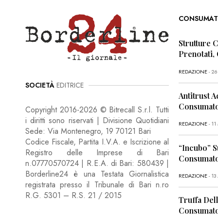
CONSUMAT
Strutture 
Prenotati,
REDAZIONE
- 2
SOCIETÀ
EDITRICE
Antitrust A
Consumator
Copyright 2016-2026 © Bitrecall S.r.l. Tutti
i diritti sono riservati | Divisione Quotidiani
REDAZIONE
- 1
Sede: Via Montenegro, 19 70121 Bari
Codice Fiscale, Partita I.V.A. e Iscrizione al
“Incubo” S
Registro delle Imprese di Bari
Consumator
n.07770570724 | R.E.A. di Bari: 580439 |
Borderline24 è una Testata Giornalistica
REDAZIONE
- 13
registrata presso il Tribunale di Bari n.ro
R.G. 5301 – R.S. 21 / 2015
Truffa Dell
Consumato