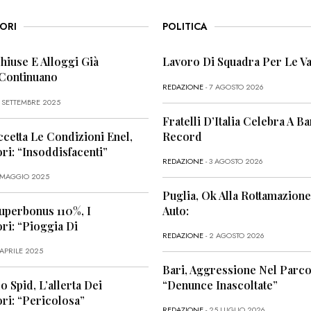
ORI
POLITICA
Chiuse E Alloggi Già
Lavoro Di Squadra Per Le Va
 Continuano
REDAZIONE
- 7 AGOSTO 2026
6 SETTEMBRE 2025
Fratelli D’Italia Celebra A Bar
ccetta Le Condizioni Enel,
Record
i: “Insoddisfacenti”
REDAZIONE
- 3 AGOSTO 2026
1 MAGGIO 2025
Puglia, Ok Alla Rottamazione
uperbonus 110%, I
Auto:
i: “Pioggia Di
REDAZIONE
- 2 AGOSTO 2026
 APRILE 2025
Bari, Aggressione Nel Parco
o Spid, L’allerta Dei
“Denunce Inascoltate”
ri: “Pericolosa”
REDAZIONE
- 25 LUGLIO 2026