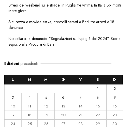
Stragi del weekend sulle strade, in Puglia tre vittime. In Italia 39 morti
in tre giorni
Sicurezza e movida estiva, controlli serrati a Bari: tre arresti e 18
denunce
Noicattaro, la denuncia: “Segnalazioni sui lupi già dal 2024”. Scatta
esposto alla Procura di Bari
Edizioni
precedenti
L
M
M
G
V
S
D
1
2
3
4
5
6
7
8
9
10
11
12
13
14
15
16
17
18
19
20
21
22
23
24
25
26
27
28
29
30