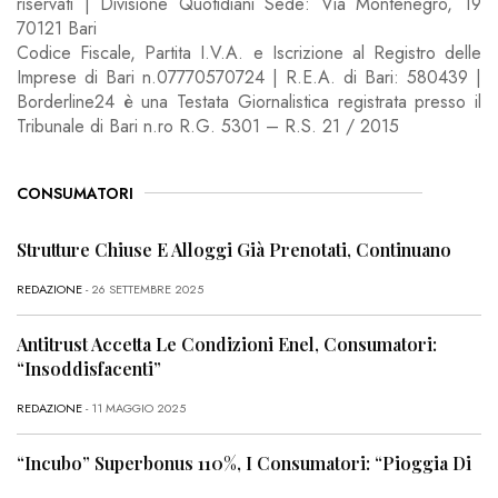
riservati | Divisione Quotidiani Sede: Via Montenegro, 19
70121 Bari
Codice Fiscale, Partita I.V.A. e Iscrizione al Registro delle
Imprese di Bari n.07770570724 | R.E.A. di Bari: 580439 |
Borderline24 è una Testata Giornalistica registrata presso il
Tribunale di Bari n.ro R.G. 5301 – R.S. 21 / 2015
CONSUMATORI
Strutture Chiuse E Alloggi Già Prenotati, Continuano
REDAZIONE
- 26 SETTEMBRE 2025
Antitrust Accetta Le Condizioni Enel, Consumatori:
“Insoddisfacenti”
REDAZIONE
- 11 MAGGIO 2025
“Incubo” Superbonus 110%, I Consumatori: “Pioggia Di