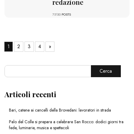
redazione
75130
POSTS
1
2
3
4
»
Cerca
Articoli recenti
Bari, catene ai cancelli della Brovedani: lavoratori in strada
Palo del Colle si prepara a celebrare San Rocco: dodici giorni tra
fede, luminarie, musica e spettacoli