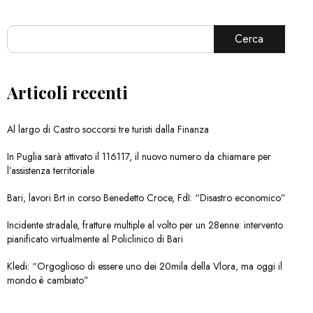
Cerca
Articoli recenti
Al largo di Castro soccorsi tre turisti dalla Finanza
In Puglia sarà attivato il 116117, il nuovo numero da chiamare per
l’assistenza territoriale
Bari, lavori Brt in corso Benedetto Croce, FdI: “Disastro economico”
Incidente stradale, fratture multiple al volto per un 28enne: intervento
pianificato virtualmente al Policlinico di Bari
Kledi: “Orgoglioso di essere uno dei 20mila della Vlora, ma oggi il
mondo è cambiato”