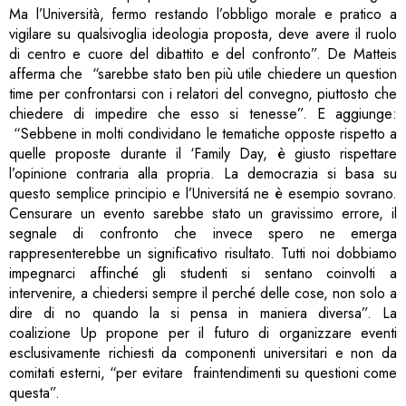
Ma l’Università, fermo restando l’obbligo morale e pratico a
vigilare su qualsivoglia ideologia proposta, deve avere il ruolo
di centro e cuore del dibattito e del confronto”. De Matteis
afferma che “sarebbe stato ben più utile chiedere un question
time per confrontarsi con i relatori del convegno, piuttosto che
chiedere di impedire che esso si tenesse”. E aggiunge:
“Sebbene in molti condividano le tematiche opposte rispetto a
quelle proposte durante il ‘Family Day, è giusto rispettare
l’opinione contraria alla propria. La democrazia si basa su
questo semplice principio e l’Universitá ne è esempio sovrano.
Censurare un evento sarebbe stato un gravissimo errore, il
segnale di confronto che invece spero ne emerga
rappresenterebbe un significativo risultato. Tutti noi dobbiamo
impegnarci affinché gli studenti si sentano coinvolti a
intervenire, a chiedersi sempre il perché delle cose, non solo a
dire di no quando la si pensa in maniera diversa”. La
coalizione Up propone per il futuro di organizzare eventi
esclusivamente richiesti da componenti universitari e non da
comitati esterni, “per evitare fraintendimenti su questioni come
questa”.