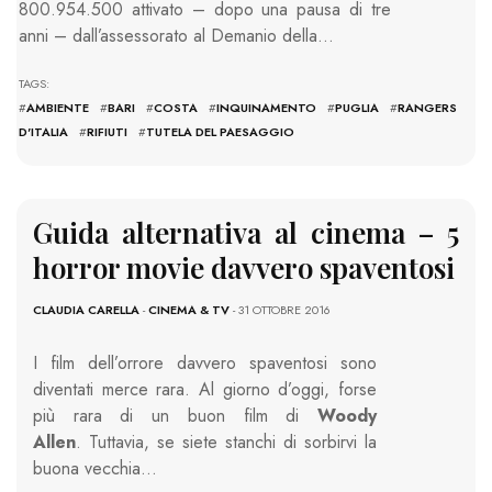
800.954.500 attivato – dopo una pausa di tre
anni – dall’assessorato al Demanio della…
TAGS:
#
AMBIENTE
#
BARI
#
COSTA
#
INQUINAMENTO
#
PUGLIA
#
RANGERS
D'ITALIA
#
RIFIUTI
#
TUTELA DEL PAESAGGIO
Guida alternativa al cinema – 5
horror movie davvero spaventosi
CLAUDIA CARELLA
-
CINEMA & TV
- 31 OTTOBRE 2016
I film dell’orrore davvero spaventosi sono
diventati merce rara. Al giorno d’oggi, forse
più rara di un buon film di
Woody
Allen
. Tuttavia, se siete stanchi di sorbirvi la
buona vecchia…