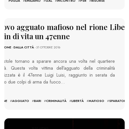
PUGLIA
#
EMILIANO
#
GAL
#
INCONTRO
#
PSR
#
RISORSE
ovo agguato mafioso nel rione Liber
 fin di vita un 47enne
AZIONE
-
DALLA CITTÀ
- 31 OTTOBRE 2016
pistole tornano a sparare ancora una volta nel quartiere
ertà. Questa volta vittima dell’agguato della criminalità
anizzata è il 47enne Luigi Luisi, raggiunto in serata da
eno due colpi di arma da fuoco…
:
ENNE
#
AGGUATO
#
BARI
#
CRIMINALITÀ
#
LIBERTÀ
#
MAFIOSO
#
SPARATORI
1955 VIEWS