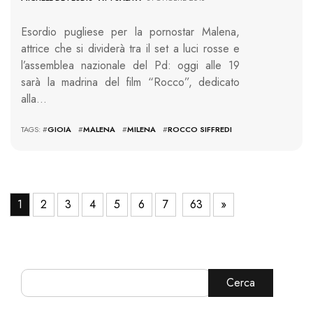
Esordio pugliese per la pornostar Malena,
attrice che si dividerà tra il set a luci rosse e
l’assemblea nazionale del Pd: oggi alle 19
sarà la madrina del film “Rocco”, dedicato
alla…
TAGS: #
GIOIA
#
MALENA
#
MILENA
#
ROCCO SIFFREDI
1
2
3
4
5
6
7
63
»
Cerca