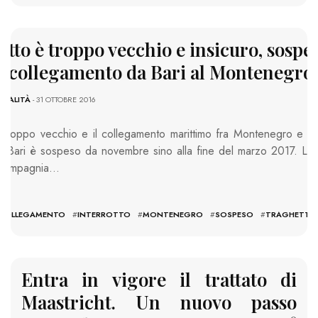
etto è troppo vecchio e insicuro, sospe
l collegamento da Bari al Montenegro
TUALITÀ
- 31 OTTOBRE 2016
è troppo vecchio e il collegamento marittimo fra Montenegro e Ita
Bar-Bari è sospeso da novembre sino alla fine del marzo 2017. Lo
a compagnia…
COLLEGAMENTO
#
INTERROTTO
#
MONTENEGRO
#
SOSPESO
#
TRAGHETTO
Entra in vigore il trattato di
Maastricht. Un nuovo passo