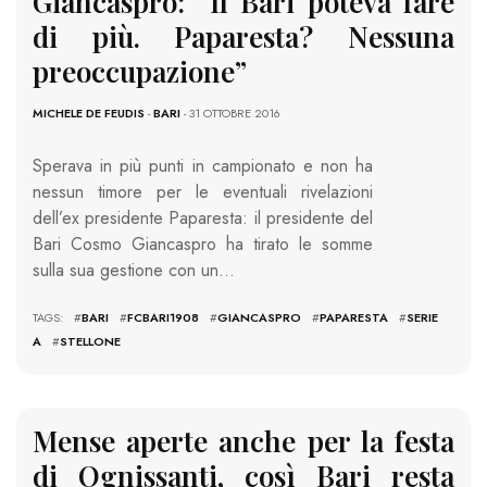
Giancaspro: “Il Bari poteva fare
di più. Paparesta? Nessuna
preoccupazione”
MICHELE DE FEUDIS
-
BARI
- 31 OTTOBRE 2016
Sperava in più punti in campionato e non ha
nessun timore per le eventuali rivelazioni
dell’ex presidente Paparesta: il presidente del
Bari Cosmo Giancaspro ha tirato le somme
sulla sua gestione con un…
TAGS: #
BARI
#
FCBARI1908
#
GIANCASPRO
#
PAPARESTA
#
SERIE
A
#
STELLONE
Mense aperte anche per la festa
di Ognissanti, così Bari resta