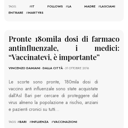
TAGS: #
IT FOLLOWS
#
LA MADRE
#
LASCIAMI
ENTRARE
#
MARTYRS
Pronte 180mila dosi di farmaco
antinfluenzale, i medici:
“Vaccinatevi, è importante”
VINCENZO DAMIANI
-
DALLA CITTÀ
- 31 OTTOBRE 2016
Le scorte sono pronte, 180mila dosi di
vaccino anti influenzale sono state acquistate
dall’Asl Bari per cercare di proteggere dal
virus almeno la popolazione a rischio, anziani
e pazienti cronici su tutti…
TAGS: #
BARI
#
INFLUENZA
#
VACCINAZIONI