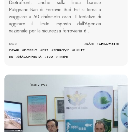
Dietrofront, anche sulla linea barese
Putignano-Bari di Ferrovie Sud Est si torna a
viaggiare a 50 chilometri orari. Il tentativo di
aggirare il limite imposto dall’Agenzia
nazionale per la sicurezza ferroviaria è…
TAGS: #
BARI
#
CHILOMETRI
ORARI
#
DOPPIO
#
EST
#
FERROVIE
#
LIMITE.
50
#
MACCHINISTA
#
SUD
#
TRENI
1645 VIEWS