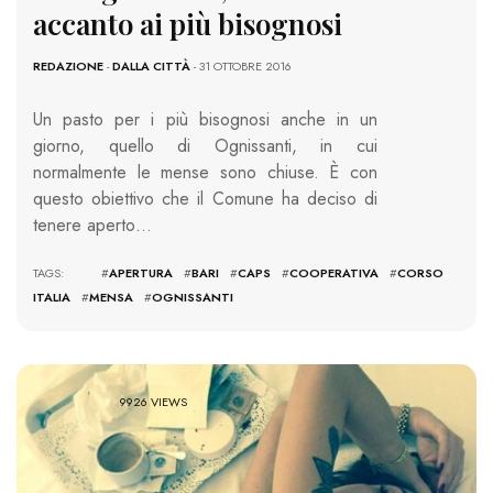
accanto ai più bisognosi
REDAZIONE
-
DALLA CITTÀ
- 31 OTTOBRE 2016
Un pasto per i più bisognosi anche in un
giorno, quello di Ognissanti, in cui
normalmente le mense sono chiuse. È con
questo obiettivo che il Comune ha deciso di
tenere aperto…
TAGS: #
APERTURA
#
BARI
#
CAPS
#
COOPERATIVA
#
CORSO
ITALIA
#
MENSA
#
OGNISSANTI
9926 VIEWS