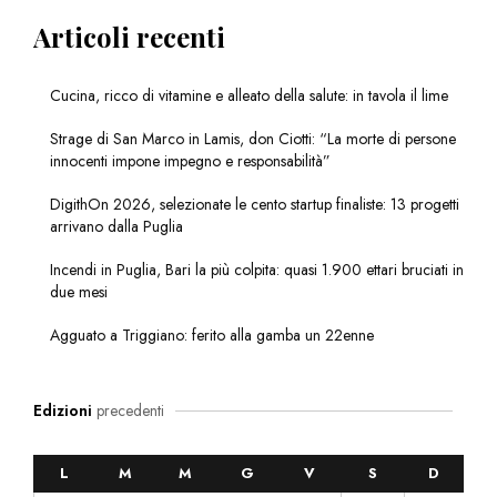
Articoli recenti
Cucina, ricco di vitamine e alleato della salute: in tavola il lime
Strage di San Marco in Lamis, don Ciotti: “La morte di persone
innocenti impone impegno e responsabilità”
DigithOn 2026, selezionate le cento startup finaliste: 13 progetti
arrivano dalla Puglia
Incendi in Puglia, Bari la più colpita: quasi 1.900 ettari bruciati in
due mesi
Agguato a Triggiano: ferito alla gamba un 22enne
Edizioni
precedenti
L
M
M
G
V
S
D