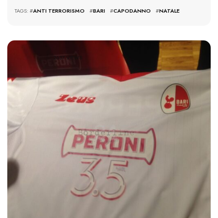
TAGS: #
ANTI TERRORISMO
#
BARI
#
CAPODANNO
#
NATALE
2637 VIEWS