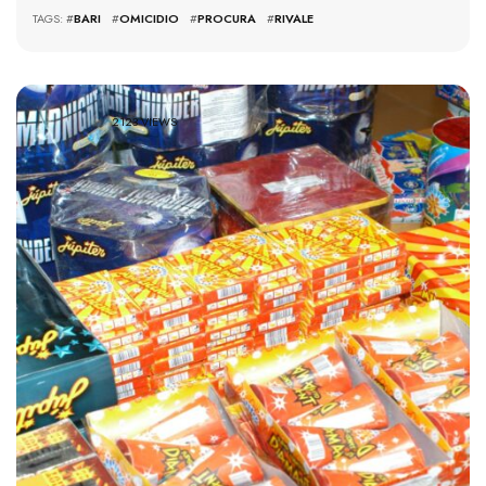
TAGS: #
BARI
#
OMICIDIO
#
PROCURA
#
RIVALE
2123 VIEWS