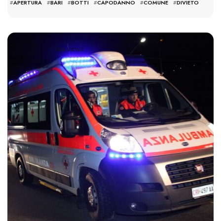
#
APERTURA
#
BARI
#
BOTTI
#
CAPODANNO
#
COMUNE
#
DIVIETO
1424 VIEWS