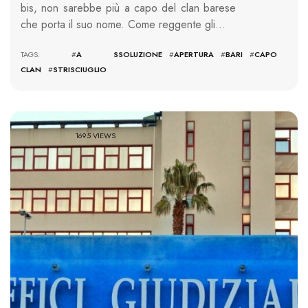
bis, non sarebbe più a capo del clan barese
che porta il suo nome. Come reggente gli…
TAGS: #
A SSOLUZIONE
#
APERTURA
#
BARI
#
CAPO
CLAN
#
STRISCIUGLIO
1695 VIEWS