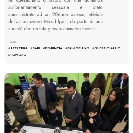
Un questionario di lavoro con una domanda
sull’orientamento sessuale è stato
somministrato ad un 20enne barese, attivista
dell’associazione Mixed lgbti, da parte di una
società che recluta giovani animatori turistici…
TAGS:
#
APERTURA
#
BARI
#
DENUNCIA
#
PRIMOPIANO
#
QUESTIONARIO
DI LAVORO
8175 VIEWS