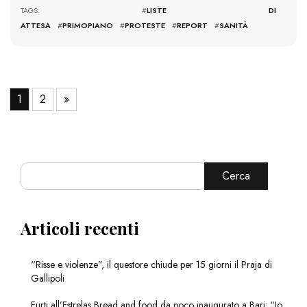
TAGS: #
LISTE DI
ATTESA
#
PRIMOPIANO
#
PROTESTE
#
REPORT
#
SANITÀ
1
2
»
Cerca
Articoli recenti
“Risse e violenze”, il questore chiude per 15 giorni il Praja di
Gallipoli
Furti all’Estrelas Bread and food da poco inaugurato a Bari: “Io