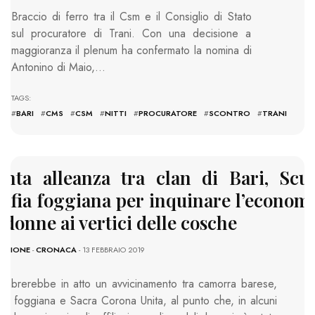
Braccio di ferro tra il Csm e il Consiglio di Stato
sul procuratore di Trani. Con una decisione a
maggioranza il plenum ha confermato la nomina di
Antonino di Maio,…
TAGS:
#
BARI
#
CMS
#
CSM
#
NITTI
#
PROCURATORE
#
SCONTRO
#
TRANI
anta alleanza tra clan di Bari, Scu
afia foggiana per inquinare l’economi
e donne ai vertici delle cosche
DAZIONE
-
CRONACA
- 13 FEBBRAIO 2019
embrerebbe in atto un avvicinamento tra camorra barese,
ia foggiana e Sacra Corona Unita, al punto che, in alcuni