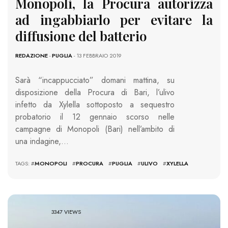
Monopoli, la Procura autorizza
ad ingabbiarlo per evitare la
diffusione del batterio
REDAZIONE
-
PUGLIA
- 13 FEBBRAIO 2019
Sarà “incappucciato” domani mattina, su
disposizione della Procura di Bari, l’ulivo
infetto da Xylella sottoposto a sequestro
probatorio il 12 gennaio scorso nelle
campagne di Monopoli (Bari) nell’ambito di
una indagine,…
TAGS: #
MONOPOLI
#
PROCURA
#
PUGLIA
#
ULIVO
#
XYLELLA
3347 VIEWS