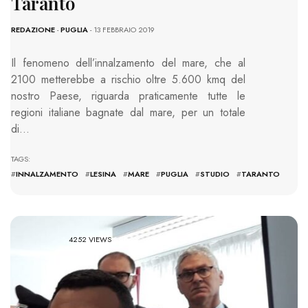
Taranto
REDAZIONE
-
PUGLIA
- 13 FEBBRAIO 2019
Il fenomeno dell’innalzamento del mare, che al
2100 metterebbe a rischio oltre 5.600 kmq del
nostro Paese, riguarda praticamente tutte le
regioni italiane bagnate dal mare, per un totale
di…
TAGS:
#
INNALZAMENTO
#
LESINA
#
MARE
#
PUGLIA
#
STUDIO
#
TARANTO
4252 VIEWS