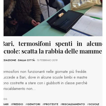
Bari, termosifoni spenti in alcune
scuole: scatta la rabbia delle mamme
REDAZIONE
-
DALLA CITTÀ
- 13 FEBBRAIO 2019
Termosifoni non funzionanti nelle giornate più fredde.
Succede a Bari, dove in alcune scuole bimbi e mastre
sono costrette a stare con i giubbotti in classe perchè
il riscaldamento non…
TAGS:
#
BARI
#
FREDDO
#
GENITORI
#
PROTESTE
#
RISCALDAMENTO
#
SCUOLE