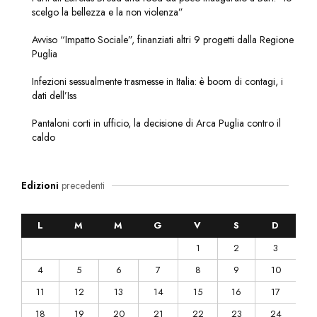
scelgo la bellezza e la non violenza”
Avviso “Impatto Sociale”, finanziati altri 9 progetti dalla Regione
Puglia
Infezioni sessualmente trasmesse in Italia: è boom di contagi, i
dati dell’Iss
Pantaloni corti in ufficio, la decisione di Arca Puglia contro il
caldo
Edizioni
precedenti
L
M
M
G
V
S
D
1
2
3
4
5
6
7
8
9
10
11
12
13
14
15
16
17
18
19
20
21
22
23
24