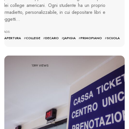
dei college americani. Ogni studente ha un proprio
armadietto, personalizzabile, in cui depositare libri e
oggetti…
TAGS:
#
APERTURA
#
COLLEGE
#
DECARO
#
JAPIGIA
#
PRIMOPIANO
#
SCUOLA
1599 VIEWS