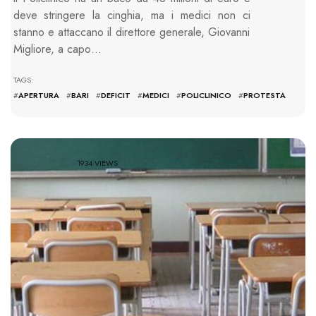
deve stringere la cinghia, ma i medici non ci
stanno e attaccano il direttore generale, Giovanni
Migliore, a capo…
TAGS:
#
APERTURA
#
BARI
#
DEFICIT
#
MEDICI
#
POLICLINICO
#
PROTESTA
1934 VIEWS