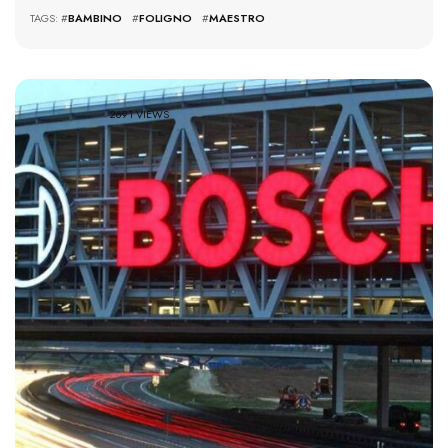
TAGS: #
BAMBINO
#
FOLIGNO
#
MAESTRO
2691 VIEWS