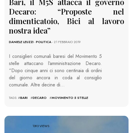
Bari, il M5S attacca il governo
Decaro: “Proposte nel
dimenticatoio, Bici al lavoro
nostra idea”
DANIELE LEUZZI
-
POLITICA
- 21 FEBBRAIO 2019
I consiglieri comunali baresi del Movimento 5
stelle attaccano l’amministrazione Decaro.
“Dopo cinque anni ci sono centinaia di ordini
del giorno ancora in coda al consiglio
comunale. Altre decine di…
TAGS: #
BARI
#
DECARO
#
MOVIMENTO 5 STELLE
1393 VIEWS