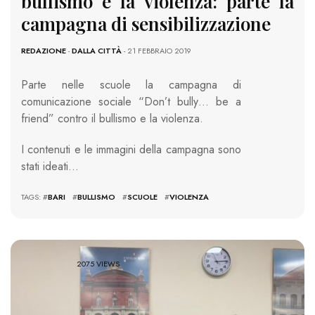
bullismo e la violenza: parte la
campagna di sensibilizzazione
REDAZIONE
-
DALLA CITTÀ
- 21 FEBBRAIO 2019
Parte nelle scuole la campagna di
comunicazione sociale “Don’t bully… be a
friend” contro il bullismo e la violenza.
I contenuti e le immagini della campagna sono
stati ideati…
TAGS: #
BARI
#
BULLISMO
#
SCUOLE
#
VIOLENZA
2075 VIEWS