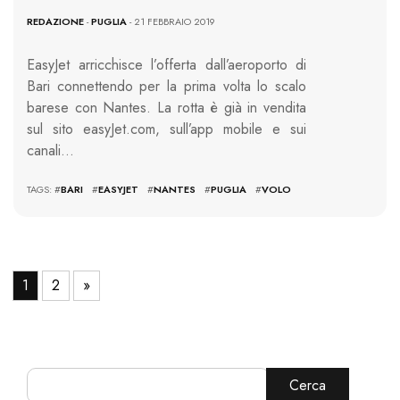
REDAZIONE
-
PUGLIA
- 21 FEBBRAIO 2019
EasyJet arricchisce l’offerta dall’aeroporto di
Bari connettendo per la prima volta lo scalo
barese con Nantes. La rotta è già in vendita
sul sito easyJet.com, sull’app mobile e sui
canali…
TAGS: #
BARI
#
EASYJET
#
NANTES
#
PUGLIA
#
VOLO
1
2
»
Cerca