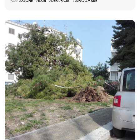
TAGS: #
ALGHE
#
BARI
#
DENUNCIA
#
LUNGOMARE
1460 VIEWS