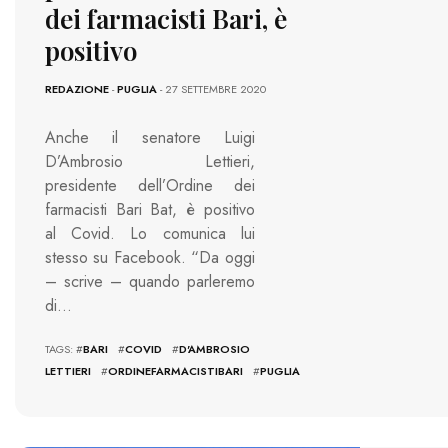
dei farmacisti Bari, è
positivo
REDAZIONE
-
PUGLIA
- 27 SETTEMBRE 2020
Anche il senatore Luigi
D’Ambrosio Lettieri,
presidente dell’Ordine dei
farmacisti Bari Bat, è positivo
al Covid. Lo comunica lui
stesso su Facebook. “Da oggi
– scrive – quando parleremo
di…
TAGS: #
BARI
#
COVID
#
D'AMBROSIO
LETTIERI
#
ORDINEFARMACISTIBARI
#
PUGLIA