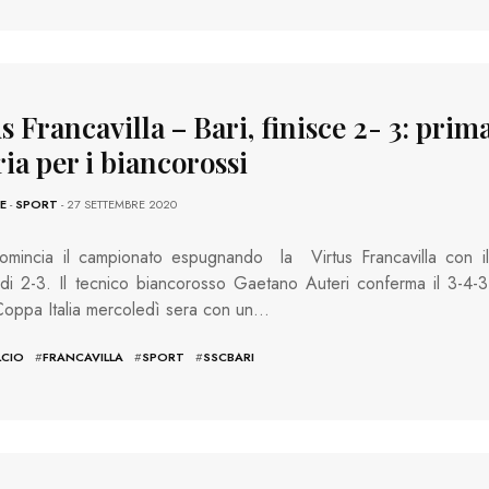
s Francavilla – Bari, finisce 2- 3: prim
ria per i biancorossi
E
-
SPORT
- 27 SETTEMBRE 2020
comincia il campionato espugnando la Virtus Francavilla con il
o di 2-3. Il tecnico biancorosso Gaetano Auteri conferma il 3-4-3
 Coppa Italia mercoledì sera con un…
LCIO
#
FRANCAVILLA
#
SPORT
#
SSCBARI