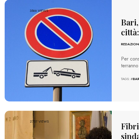
3566 VIEWS
Bari,
città
REDAZION
Per cons
terranno
TAGS: #
BAR
2757 VIEWS
Fibri
sind