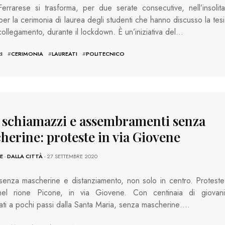
errarese si trasforma, per due serate consecutive, nell’insolita
per la cerimonia di laurea degli studenti che hanno discusso la tesi
collegamento, durante il lockdown. È un’iniziativa del…
I
#
CERIMONIA
#
LAUREATI
#
POLITECNICO
, schiamazzi e assembramenti senza
herine: proteste in via Giovene
E
-
DALLA CITTÀ
- 27 SETTEMBRE 2020
enza mascherine e distanziamento, non solo in centro. Proteste
el rione Picone, in via Giovene. Con centinaia di giovani
ti a pochi passi dalla Santa Maria, senza mascherine….