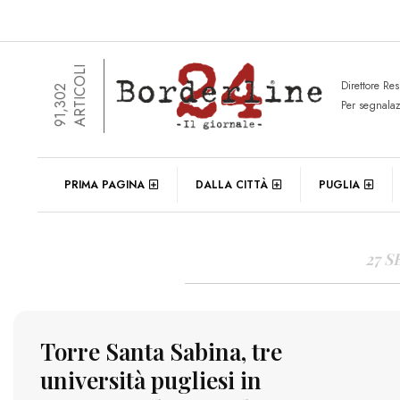
ARTICOLI
Direttore Re
91,302
Per segnala
DAIL
PRIMA PAGINA
DALLA CITTÀ
PUGLIA
27 
Torre Santa Sabina, tre
università pugliesi in