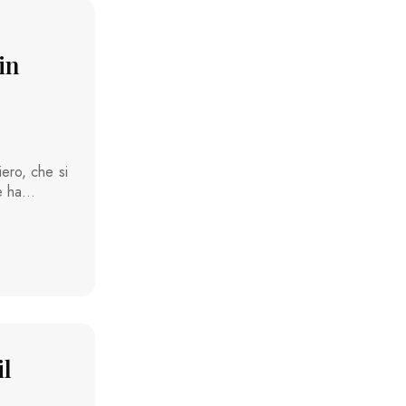
in
iero, che si
le ha…
il