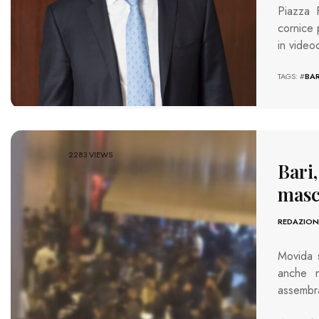
Piazza F
cornice 
in video
TAGS: #
BAR
2283 VIEWS
Bari
masc
REDAZION
Movida s
anche n
assembra