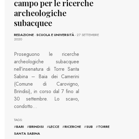
campo per le ricerche
archeologiche
subacquee
REDAZIONE
-
SCUOLA E UNIVERSITÀ
- 27 SETTEMBRE
2020
Proseguono le ricerche
archeologiche subacquee
nell’insenatura di Torre Santa
Sabina – Baia dei Camerini
(Comune di Carovigno,
Brindisi), in corso dal 7 fino al
30 settembre. Lo scavo,
condotto…
TAGS:
#
BARI
#
BRINDISI
#
LECCE
#
RICERCHE
#
SUB
#
TORRE
SANTA SABINA