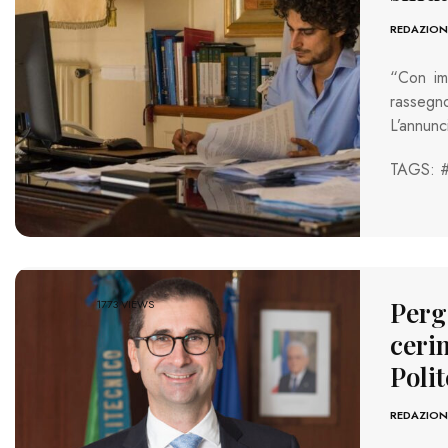
REDAZION
“Con im
rassegn
L’annunc
TAGS: 
Perg
1773 VIEWS
cerim
Polit
REDAZION