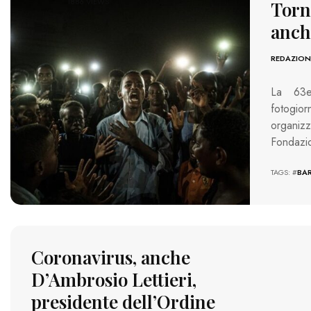
1886 VIEWS
Torn
anche
REDAZION
La 63e
fotogio
organizz
Fondazi
TAGS: #
BAR
Coronavirus, anche
D’Ambrosio Lettieri,
presidente dell’Ordine