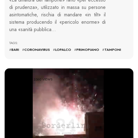
di prudenza», utilizzato in massa su persone
asintomatiche, rischia di mandare «in tilt» il
sistema producendo il «pericolo enorme» di
una «sanità pubblica…
TAGS:
#
BARI
#
CORONAVIRUS
#
LOPALCO
#
PRIMOPIANO
#
TAMPONI
2560 VIEWS