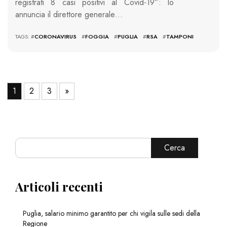
registrati 8 casi positivi al Covid-19”: lo
annuncia il direttore generale…
TAGS: #
CORONAVIRUS
#
FOGGIA
#
PUGLIA
#
RSA
#
TAMPONI
1
2
3
»
Cerca
Articoli recenti
Puglia, salario minimo garantito per chi vigila sulle sedi della
Regione