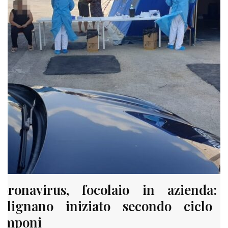
oronavirus, focolaio in azienda:
olignano iniziato secondo ciclo 
amponi