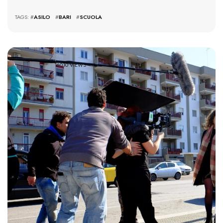
TAGS: #
ASILO
#
BARI
#
SCUOLA
16010 VIEWS