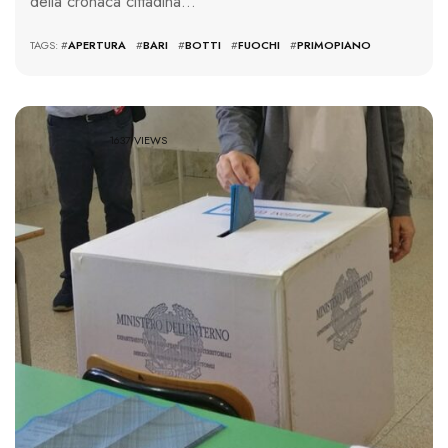
della cronaca cittadina…
TAGS: #
APERTURA
#
BARI
#
BOTTI
#
FUOCHI
#
PRIMOPIANO
1637 VIEWS