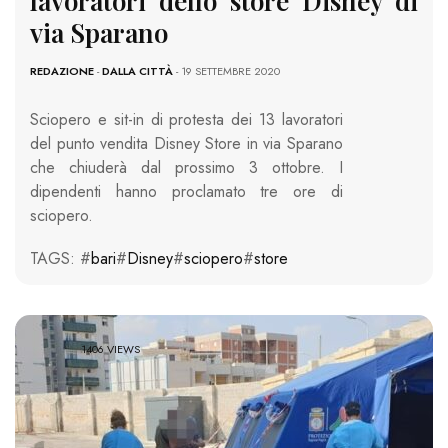
lavoratori dello store Disney di
via Sparano
REDAZIONE
-
DALLA CITTÀ
- 19 SETTEMBRE 2020
Sciopero e sit-in di protesta dei 13 lavoratori
del punto vendita Disney Store in via Sparano
che chiuderà dal prossimo 3 ottobre. I
dipendenti hanno proclamato tre ore di
sciopero.
TAGS: #
bari
#
Disney
#
sciopero
#
store
1406 VIEWS