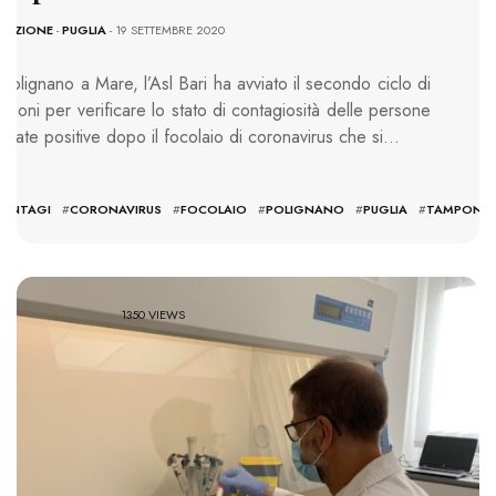
DAZIONE
-
PUGLIA
- 19 SETTEMBRE 2020
Polignano a Mare, l’Asl Bari ha avviato il secondo ciclo di
mponi per verificare lo stato di contagiosità delle persone
sultate positive dopo il focolaio di coronavirus che si…
GS:
ONTAGI
#
CORONAVIRUS
#
FOCOLAIO
#
POLIGNANO
#
PUGLIA
#
TAMPONI
1350 VIEWS