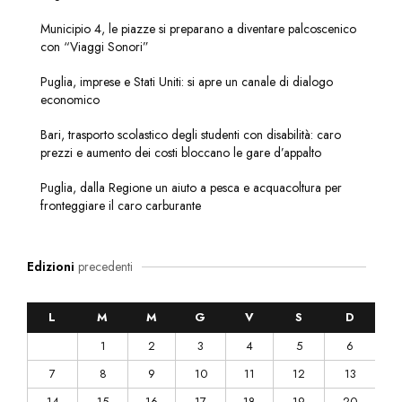
Municipio 4, le piazze si preparano a diventare palcoscenico
con “Viaggi Sonori”
Puglia, imprese e Stati Uniti: si apre un canale di dialogo
economico
Bari, trasporto scolastico degli studenti con disabilità: caro
prezzi e aumento dei costi bloccano le gare d’appalto
Puglia, dalla Regione un aiuto a pesca e acquacoltura per
fronteggiare il caro carburante
Edizioni
precedenti
L
M
M
G
V
S
D
1
2
3
4
5
6
7
8
9
10
11
12
13
14
15
16
17
18
19
20