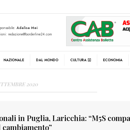
sponsabile:
Adalisa Mei
zioni: redazione@borderline24.com
Y ARCHIVES
NAZIONALE
DAL MONDO
CULTURA
ECONOMIA
ETTEMBRE 2020
onali in Puglia, Laricchia: “M5S compa
il cambiamento”