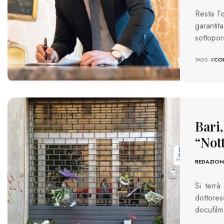
Resta l’
garantit
sottopor
TAGS: #
CO
3751 VIEWS
Bari,
“Nott
REDAZION
Si terrà
dottores
docufilm