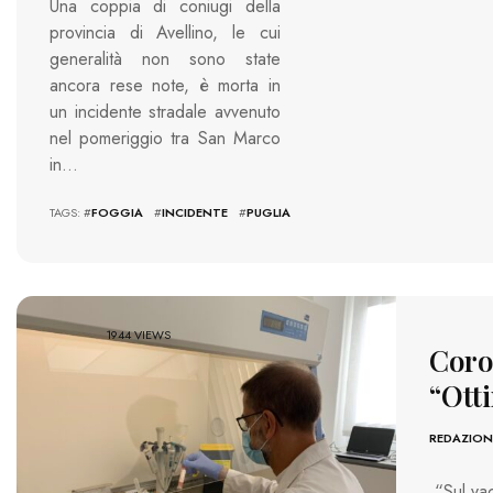
Una coppia di coniugi della
provincia di Avellino, le cui
generalità non sono state
ancora rese note, è morta in
un incidente stradale avvenuto
nel pomeriggio tra San Marco
in…
TAGS: #
FOGGIA
#
INCIDENTE
#
PUGLIA
1944 VIEWS
Coro
“Otti
REDAZION
“Sul vac