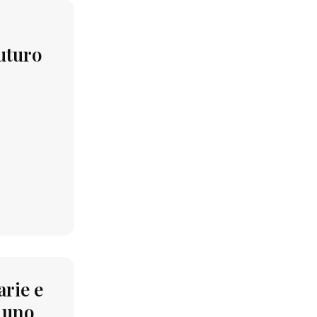
futuro
arie e
i uno