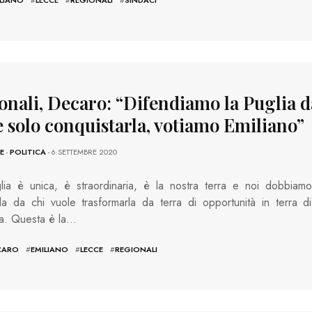
onali, Decaro: “Difendiamo la Puglia d
e solo conquistarla, votiamo Emiliano”
E
-
POLITICA
- 6 SETTEMBRE 2020
lia è unica, è straordinaria, è la nostra terra e noi dobbiamo
la da chi vuole trasformarla da terra di opportunità in terra di
ta. Questa è la…
CARO
#
EMILIANO
#
LECCE
#
REGIONALI