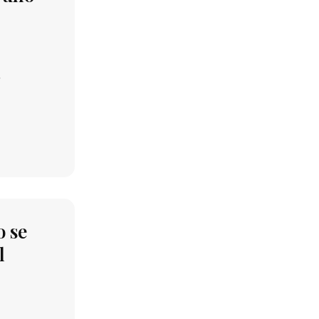
o se
l