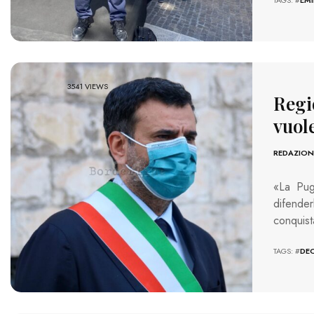
3541 VIEWS
Regi
vuol
REDAZION
«La Pug
difender
conquis
TAGS: #
DE