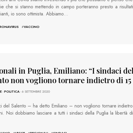
ie che si stanno mettendo in campo porteranno presto a risultati
ianti, io sono ottimista. Abbiamo…
RONAVIRUS
#
VACCINO
nali in Puglia, Emiliano: “I sindaci de
nto non vogliono tornare indietro di 15
E
-
POLITICA
- 6 SETTEMBRE 2020
ci del Salento – ha detto Emiliano – non vogliono tornare indietro
ni. Noi dobbiamo lasciare a tutti i sindaci della Puglia la libertà di
ILIANO
#
LECCE
#
REGIONALI
#
SINDACI