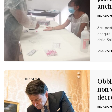
anch
REDAZION
Sei posi
eseguiti
della Sa
TAGS: #
AP
Obbli
10319 VIEWS
non v
decr
REDAZION