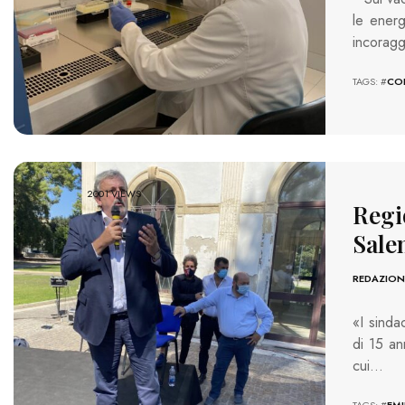
le energ
incoragg
TAGS: #
CO
2001 VIEWS
Regio
Sale
REDAZION
«I sinda
di 15 an
cui…
TAGS: #
EM