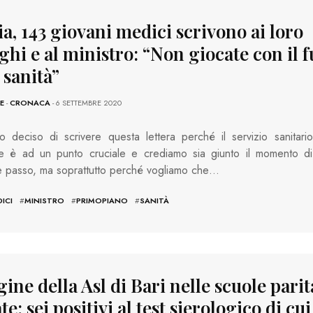
a, 143 giovani medici scrivono ai loro
ghi e al ministro: “Non giocate con il 
 sanità”
E
-
CRONACA
- 6 SETTEMBRE 2020
 deciso di scrivere questa lettera perché il servizio sanitario
le è ad un punto cruciale e crediamo sia giunto il momento di
e passo, ma soprattutto perché vogliamo che…
ICI
#
MINISTRO
#
PRIMOPIANO
#
SANITÀ
ine della Asl di Bari nelle scuole parit
te: sei positivi al test sierologico di cu