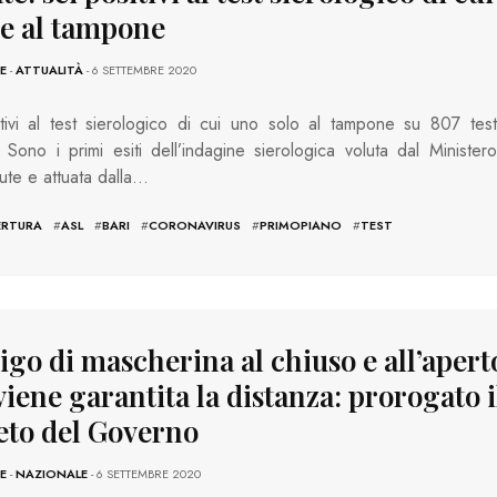
e al tampone
E
-
ATTUALITÀ
- 6 SETTEMBRE 2020
tivi al test sierologico di cui uno solo al tampone su 807 test
. Sono i primi esiti dell’indagine sierologica voluta dal Ministero
lute e attuata dalla…
ERTURA
#
ASL
#
BARI
#
CORONAVIRUS
#
PRIMOPIANO
#
TEST
go di mascherina al chiuso e all’apert
iene garantita la distanza: prorogato i
eto del Governo
E
-
NAZIONALE
- 6 SETTEMBRE 2020