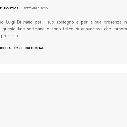
E
-
POLITICA
- 6 SETTEMBRE 2020
zio Luigi Di Maio per il suo sostegno e per la sua presenza in
n questo fine settimana e sono felice di annunciare che tornerà
a prossima…
ICCHIA
#
M5S
#
REGIONALI