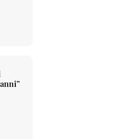
l
 anni”