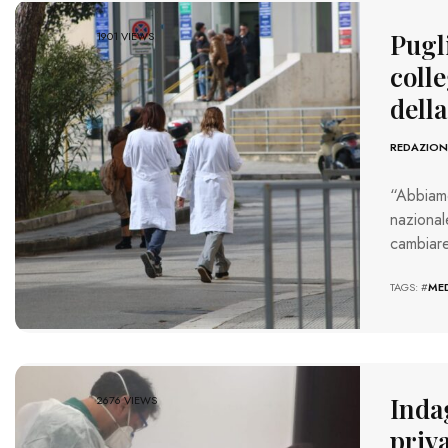
Pugli
1901 VIEWS
colle
della
REDAZION
“Abbiamo
naziona
cambiar
TAGS: #
MED
Indag
2676 VIEWS
priva