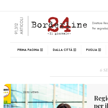
ARTICOLI
Direttore Re
91,312
Per segnala
DAIL
PRIMA PAGINA
DALLA CITTÀ
PUGLIA
6 S
2252 VIEWS
Regi
per 