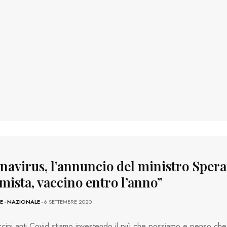
navirus, l’annuncio del ministro Spera
mista, vaccino entro l’anno”
E
-
NAZIONALE
- 6 SETTEMBRE 2020
cini anti Covid stiamo investendo il più che possiamo e penso che