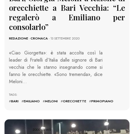
orecchiette a Bari Vecchia: “Le
regalerò a Emiliano per
consolarlo”
REDAZIONE
-
CRONACA
- 13 SETTEMBRE 2020
«Ciao Giorgetta»: è stata accolta così la
leader di Fratelli d’Italia dalle signore di Bari
vecchia che le stanno insegnando come si
fanno le orecchiette. «Sono tremenda», dice
Meloni…
TAGS:
#
BARI
#
EMILIANO
#
MELONI
#
ORECCHIETTE
#
PRIMOPIANO
2000 VIEWS