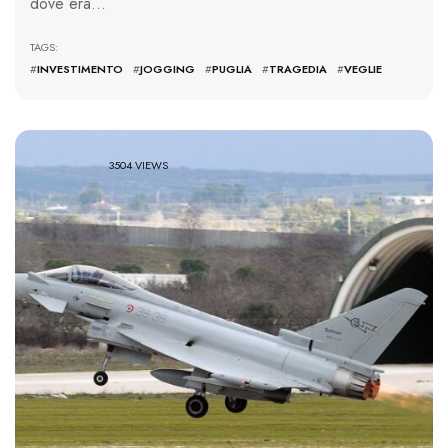
dove era…
TAGS:
#
INVESTIMENTO
#
JOGGING
#
PUGLIA
#
TRAGEDIA
#
VEGLIE
3504 VIEWS