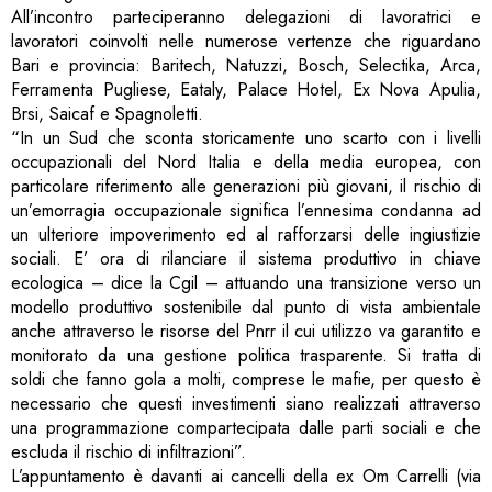
All’incontro parteciperanno delegazioni di lavoratrici e
lavoratori coinvolti nelle numerose vertenze che riguardano
Bari e provincia: Baritech, Natuzzi, Bosch, Selectika, Arca,
Ferramenta Pugliese, Eataly, Palace Hotel, Ex Nova Apulia,
Brsi, Saicaf e Spagnoletti.
“In un Sud che sconta storicamente uno scarto con i livelli
occupazionali del Nord Italia e della media europea, con
particolare riferimento alle generazioni più giovani, il rischio di
un’emorragia occupazionale significa l’ennesima condanna ad
un ulteriore impoverimento ed al rafforzarsi delle ingiustizie
sociali. E’ ora di rilanciare il sistema produttivo in chiave
ecologica – dice la Cgil – attuando una transizione verso un
modello produttivo sostenibile dal punto di vista ambientale
anche attraverso le risorse del Pnrr il cui utilizzo va garantito e
monitorato da una gestione politica trasparente. Si tratta di
soldi che fanno gola a molti, comprese le mafie, per questo è
necessario che questi investimenti siano realizzati attraverso
una programmazione compartecipata dalle parti sociali e che
escluda il rischio di infiltrazioni”.
L’appuntamento è davanti ai cancelli della ex Om Carrelli (via