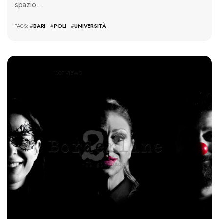
spazio…
TAGS: #
BARI
#
POLI
#
UNIVERSITÀ
1037 VIEWS