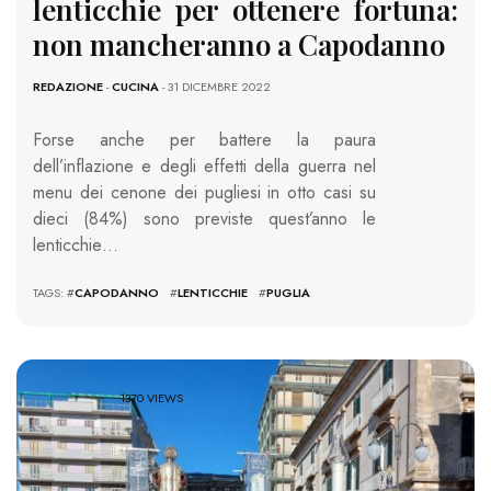
lenticchie per ottenere fortuna:
non mancheranno a Capodanno
REDAZIONE
-
CUCINA
- 31 DICEMBRE 2022
Forse anche per battere la paura
dell’inflazione e degli effetti della guerra nel
menu dei cenone dei pugliesi in otto casi su
dieci (84%) sono previste quest’anno le
lenticchie…
TAGS: #
CAPODANNO
#
LENTICCHIE
#
PUGLIA
1370 VIEWS