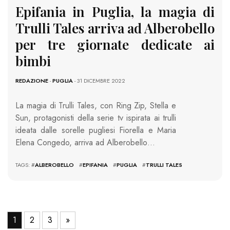
Epifania in Puglia, la magia di
Trulli Tales arriva ad Alberobello
per tre giornate dedicate ai
bimbi
REDAZIONE
-
PUGLIA
- 31 DICEMBRE 2022
La magia di Trulli Tales, con Ring Zip, Stella e
Sun, protagonisti della serie tv ispirata ai trulli
ideata dalle sorelle pugliesi Fiorella e Maria
Elena Congedo, arriva ad Alberobello…
TAGS: #
ALBEROBELLO
#
EPIFANIA
#
PUGLIA
#
TRULLI TALES
1
2
3
»