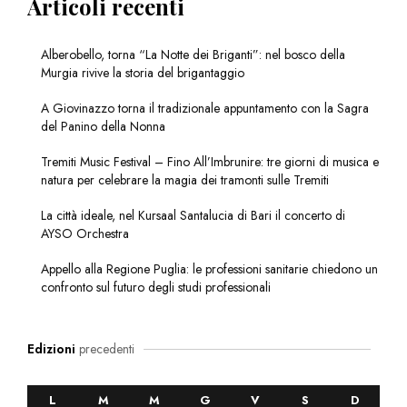
Articoli recenti
Alberobello, torna “La Notte dei Briganti”: nel bosco della
Murgia rivive la storia del brigantaggio
A Giovinazzo torna il tradizionale appuntamento con la Sagra
del Panino della Nonna
Tremiti Music Festival – Fino All’Imbrunire: tre giorni di musica e
natura per celebrare la magia dei tramonti sulle Tremiti
La città ideale, nel Kursaal Santalucia di Bari il concerto di
AYSO Orchestra
Appello alla Regione Puglia: le professioni sanitarie chiedono un
confronto sul futuro degli studi professionali
Edizioni
precedenti
L
M
M
G
V
S
D