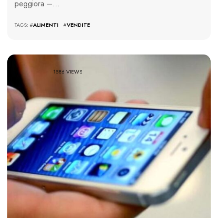
peggiora –…
TAGS: #
ALIMENTI
#
VENDITE
1586 VIEWS