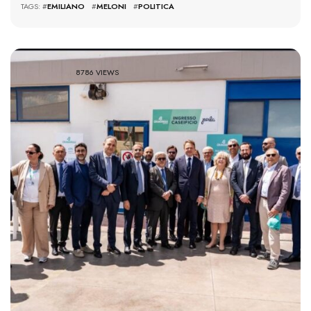
TAGS: #
EMILIANO
#
MELONI
#
POLITICA
8786 VIEWS