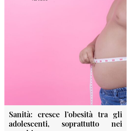
Sanità: cresce l’obesità tra gli
adolescenti, soprattutto nei