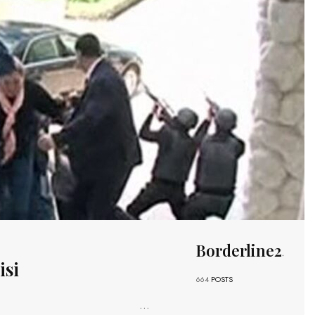
Borderline24
isi
664
POSTS
...