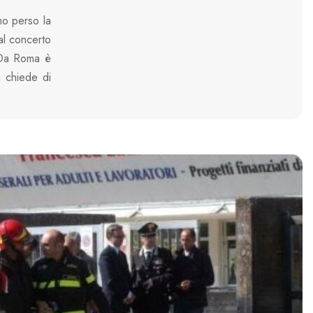
no perso la
al concerto
. Da Roma è
si chiede di