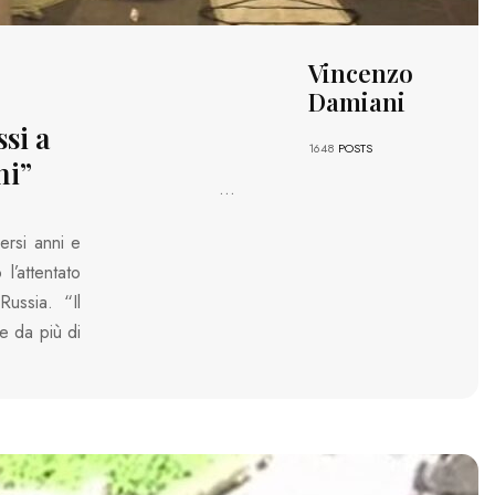
Vincenzo
Damiani
ssi a
1648
POSTS
ni”
...
ersi anni e
l’attentato
Russia. “Il
e da più di