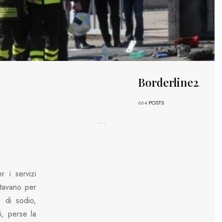
Borderline24
664
POSTS
...
r i servizi
stavano per
o di sodio,
i, perse la