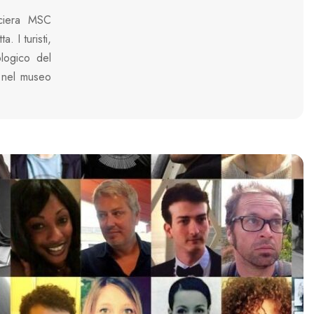
ciera MSC
. I turisti,
ologico del
e nel museo