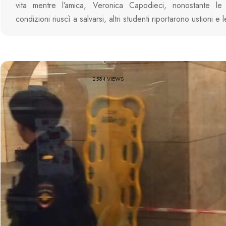
vita mentre l’amica, Veronica Capodieci, nonostante le 
condizioni riuscì a salvarsi, altri studenti riportarono ustioni e 
2584 VIEWS