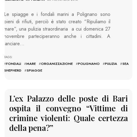
Le spiagge e i fondali marini a Polignano sono
pieni di rifiuti, perciò è stato creato “Ripuliamo il
mare”, una pulizia straordinaria a cui domenica 27
novembre parteciperanno anche i cittadini. A
lanciare…
TAGS:
#
FONDALI
#
MARE
#
ORGANIZZAZIONE
#
POLIGNANO
#
PULIZIA
#
SEA
SHEPHERD
#
SPIAGGE
L’ex Palazzo delle poste di Bari
ospita il convegno “Vittime di
crimine violenti: Quale certezza
della pena?”