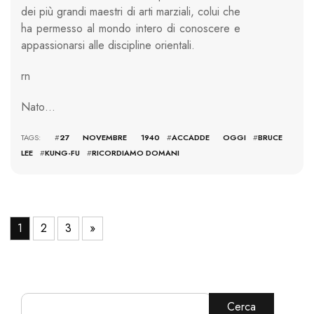
dei più grandi maestri di arti marziali, colui che
ha permesso al mondo intero di conoscere e
appassionarsi alle discipline orientali.
rn
Nato…
TAGS: #
27 NOVEMBRE 1940
#
ACCADDE OGGI
#
BRUCE
LEE
#
KUNG-FU
#
RICORDIAMO DOMANI
1
2
3
»
Cerca