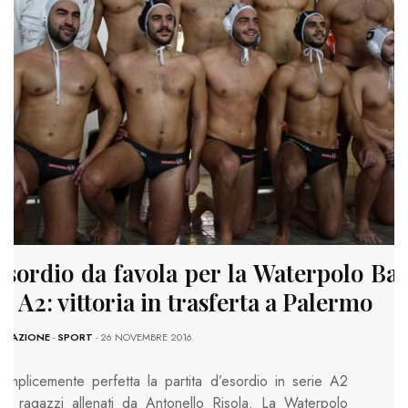
Esordio da favola per la Waterpolo Bar
in A2: vittoria in trasferta a Palermo
EDAZIONE
-
SPORT
- 26 NOVEMBRE 2016
emplicemente perfetta la partita d’esordio in serie A2
ei ragazzi allenati da Antonello Risola. La Waterpolo