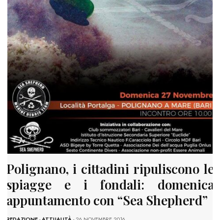
Polignano, i cittadini ripuliscono le
spiagge e i fondali: domenica
appuntamento con “Sea Shepherd”
REDAZIONE
-
ATTUALITÀ
- 26 NOVEMBRE 2016