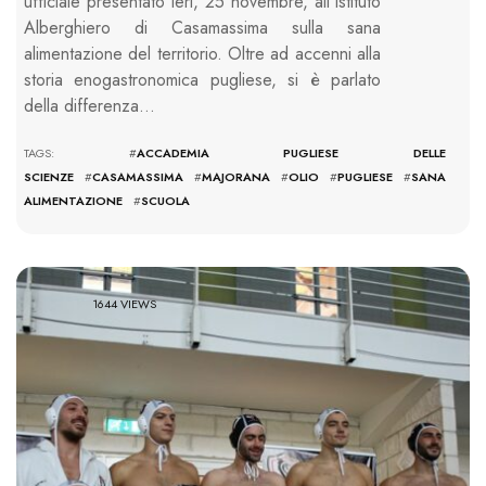
ufficiale presentato ieri, 25 novembre, all’Istituto
Alberghiero di Casamassima sulla sana
alimentazione del territorio. Oltre ad accenni alla
storia enogastronomica pugliese, si è parlato
della differenza…
TAGS: #
ACCADEMIA PUGLIESE DELLE
SCIENZE
#
CASAMASSIMA
#
MAJORANA
#
OLIO
#
PUGLIESE
#
SANA
ALIMENTAZIONE
#
SCUOLA
1644 VIEWS