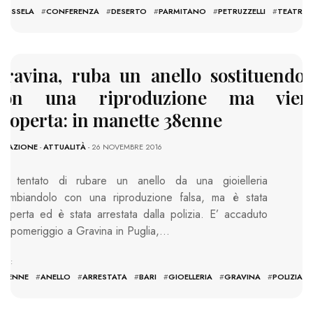
POSSELA
#
CONFERENZA
#
DESERTO
#
PARMITANO
#
PETRUZZELLI
#
TEATRO
Gravina, ruba un anello sostituendol
con una riproduzione ma vien
scoperta: in manette 38enne
EDAZIONE
-
ATTUALITÀ
- 26 NOVEMBRE 2016
a tentato di rubare un anello da una gioielleria
cambiandolo con una riproduzione falsa, ma è stata
coperta ed è stata arrestata dalla polizia. E’ accaduto
eri pomeriggio a Gravina in Puglia,…
AGS:
38ENNE
#
ANELLO
#
ARRESTATA
#
BARI
#
GIOELLERIA
#
GRAVINA
#
POLIZIA