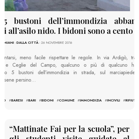
, 5 bustoni dell’immondizia abband
i all’asilo nido. I bidoni sono a cento 
DAMIANI
-
DALLA CITTÀ
- 26 NOVEMBRE 2016
mentarsi, meno facile rispettare le regole. In via Ardigò, tra
ra e Ceglie del Campo, qualcuno o più di qualcuno ha
ato 5 bustoni dell’immondizia in strada, sul marciapiede,
ndosene persino…
ILO
#
BARESI
#
BARI
#
BIDONI
#
COMUNE
#
IMMONDIZIA
#
INCIVILI
#
RIFIUTI
“Mattinate Fai per la scuola”, per
gli studenti visite guidate al