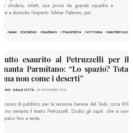
ari sfodera, infatti, una prova da grande squadra e
atte a domicilio l’esperto Telimar Palermo, per…
AGS:
A2
#
BARI
#
ESORDIO
#
PALERMO
#
TRASFERTA
#
VITTORIA
#
WATERPOLO
 tutto esaurito al Petruzzelli per il
ronauta Parmitano: “Lo spazio? Tota
, ma non come i deserti”
SSANO
-
DALLA CITTÀ
- 26 NOVEMBRE 2016
ccesso di pubblico per la versione barese del Tedx, circa 900
anno riempito il teatro Petruzzelli. Dodici gli ospiti che si sono
sul palco fino a tarda…