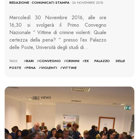
REDAZIONE
-
COMUNICATI STAMPA
- 26 NOVEMBRE 2016
Mercoledì 30 Novembre 2016, alle ore
16,30 si svolgerà il Primo Convegno
Nazionale “ Vittime di crimine violenti: Quale
certezza della pena? ” presso l’ex Palazzo
delle Poste, Università degli studi di…
TAGS: #
BARI
#
CONVEGNO
#
CRIMINI
#
EX PALAZZO DELLE
POSTE
#
PENA
#
VIOLENTI
#
VITTIME
1592 VIEWS