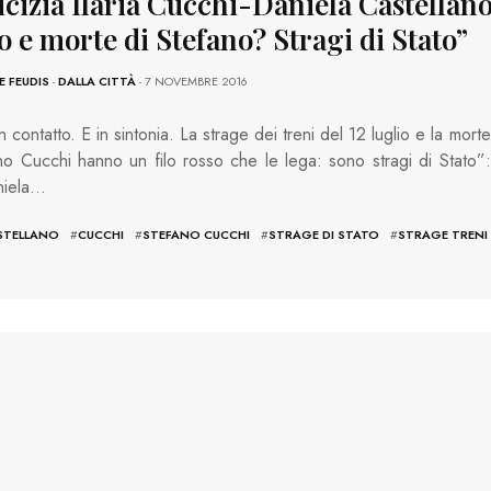
cizia Ilaria Cucchi-Daniela Castellano
o e morte di Stefano? Stragi di Stato”
E FEUDIS
-
DALLA CITTÀ
- 7 NOVEMBRE 2016
 contatto. E in sintonia. La strage dei treni del 12 luglio e la morte
no Cucchi hanno un filo rosso che le lega: sono stragi di Stato”:
niela…
STELLANO
#
CUCCHI
#
STEFANO CUCCHI
#
STRAGE DI STATO
#
STRAGE TRENI