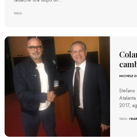
TAGS:
3310 VIEWS
Cola
camb
MICHELE D
Stefano 
Atalanta
2017, a
TAGS: #
BAR