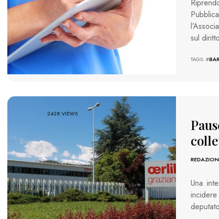
Riprendo
Pubblica
l’Associ
sul dirit
TAGS: #
BAR
2428 VIEWS
Paus
colle
REDAZION
Una int
incidere
deputato