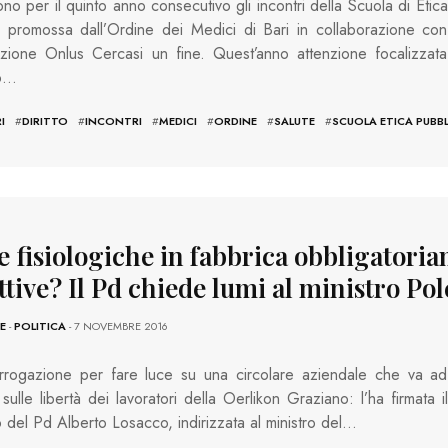
no per il quinto anno consecutivo gli incontri della Scuola di Etica
 promossa dall’Ordine dei Medici di Bari in collaborazione con
azione Onlus Cercasi un fine. Quest’anno attenzione focalizzata
to…
I
#
DIRITTO
#
INCONTRI
#
MEDICI
#
ORDINE
#
SALUTE
#
SCUOLA ETICA PUBB
e fisiologiche in fabbrica obbligatori
ttive? Il Pd chiede lumi al ministro Pol
E
-
POLITICA
- 7 NOVEMBRE 2016
errogazione per fare luce su una circolare aziendale che va ad
 sulle libertà dei lavoratori della Oerlikon Graziano: l’ha firmata il
 del Pd Alberto Losacco, indirizzata al ministro del…