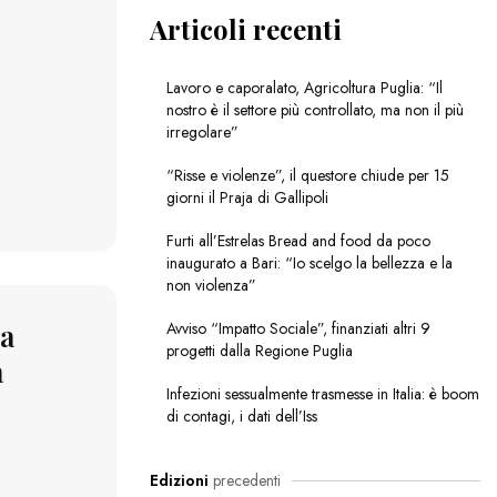
Articoli recenti
Lavoro e caporalato, Agricoltura Puglia: “Il
nostro è il settore più controllato, ma non il più
irregolare”
“Risse e violenze”, il questore chiude per 15
giorni il Praja di Gallipoli
Furti all’Estrelas Bread and food da poco
inaugurato a Bari: “Io scelgo la bellezza e la
non violenza”
ca
Avviso “Impatto Sociale”, finanziati altri 9
progetti dalla Regione Puglia
a
Infezioni sessualmente trasmesse in Italia: è boom
di contagi, i dati dell’Iss
Edizioni
precedenti