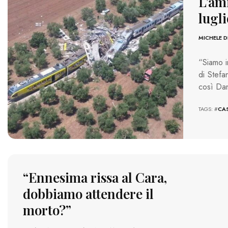
L’ami
lugli
MICHELE D
“Siamo in
di Stefa
così Da
TAGS: #
CA
“Ennesima rissa al Cara,
dobbiamo attendere il
morto?”