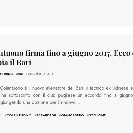
ntuono firma fino a giugno 2017. Ecco
ia il Bari
E FEUDIS
-
BARI
- 7 NOVEMBRE 2016
Colantuono è il nuovo allenatore del Bari: il tecnico ex Udinese e
 ha sottoscritto con il club pugliese un accordo fino a giugno
ggiungendo una opzione per il rinnovo…
I
#
COLANTUONO
#
FCBARI1908
#
GIANCASPRO
#
STELLONE