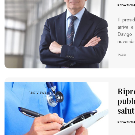
REDAZION
Il presi
arriva a
Davigo 
novemb
TAGS:
Ripre
1347 VIEWS
pubbl
salut
REDAZION