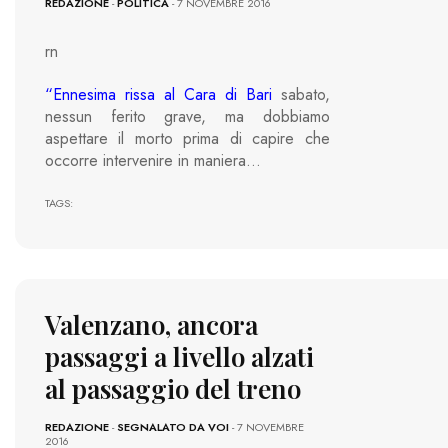
REDAZIONE
-
POLITICA
- 7 NOVEMBRE 2016
rn
“
Ennesima rissa al Cara di Bari
sabato,
nessun ferito grave, ma dobbiamo
aspettare il morto prima di capire che
occorre intervenire in maniera…
TAGS:
Valenzano, ancora
passaggi a livello alzati
al passaggio del treno
REDAZIONE
-
SEGNALATO DA VOI
- 7 NOVEMBRE
2016