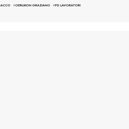
SACCO
#
OERLIKON GRAZIANO
#
PD LAVORATORI