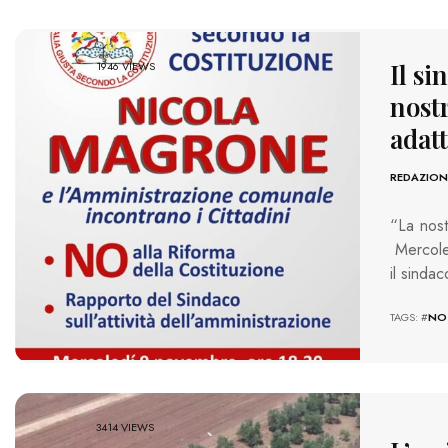
Il s
1946 VIEWS
nost
adat
REDAZION
“La nost
Mercoled
il sinda
TAGS: #
NO
3414 VIEWS