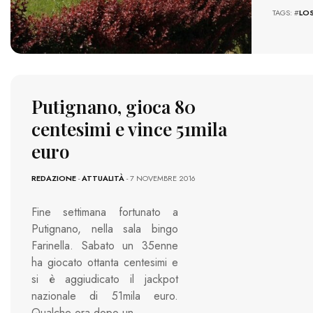
TAGS: #
LO
Putignano, gioca 80
centesimi e vince 51mila
euro
REDAZIONE
-
ATTUALITÀ
- 7 NOVEMBRE 2016
Fine settimana fortunato a
Putignano, nella sala bingo
Farinella. Sabato un 35enne
ha giocato ottanta centesimi e
si è aggiudicato il jackpot
nazionale di 51mila euro.
Qualche ora dopo un…