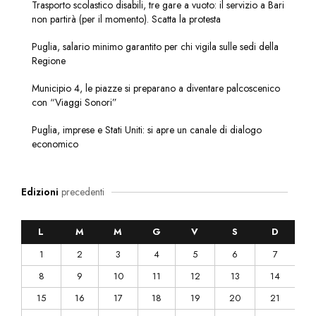
Trasporto scolastico disabili, tre gare a vuoto: il servizio a Bari
non partirà (per il momento). Scatta la protesta
Puglia, salario minimo garantito per chi vigila sulle sedi della
Regione
Municipio 4, le piazze si preparano a diventare palcoscenico
con “Viaggi Sonori”
Puglia, imprese e Stati Uniti: si apre un canale di dialogo
economico
Edizioni
precedenti
L
M
M
G
V
S
D
1
2
3
4
5
6
7
8
9
10
11
12
13
14
15
16
17
18
19
20
21