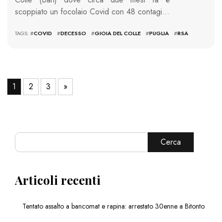
scoppiato un focolaio Covid con 48 contagi…
TAGS: #
COVID
#
DECESSO
#
GIOIA DEL COLLE
#
PUGLIA
#
RSA
1
2
3
»
Cerca
Articoli recenti
Tentato assalto a bancomat e rapina: arrestato 30enne a Bitonto