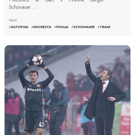
Schonauer….
TAGS:
#
AUTOPSIA
#
INCHIESTA
#
PUGLIA
#
SCHONAUER
#
TRANI
1000 VIEWS