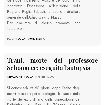
Gli studenti baresi di Adisu e del Curc hanno
incontrato l’assessore all’istruzione della
Regione Puglia Sebastiano Leo e il direttore
generale dell’Adisu Gavino Nuzzo.
Per discutere di alcune proposte, con
l’obiettivo…
TAGS: #
PUGLIA
#
UNIVERSITÀ
Trani, morte del professore
Schonauer: eseguita l’autopsia
REDAZIONE
-
PUGLIA
- 8 FEBBRAIO 2021
Si conoscerà tra 60 giorni, dopo l’esito degli
esami tossicologici e istologici, la causa della
morte dell’ex ordinario della Ginecologia del
Policlinico di Bari, il 79enne Sergio