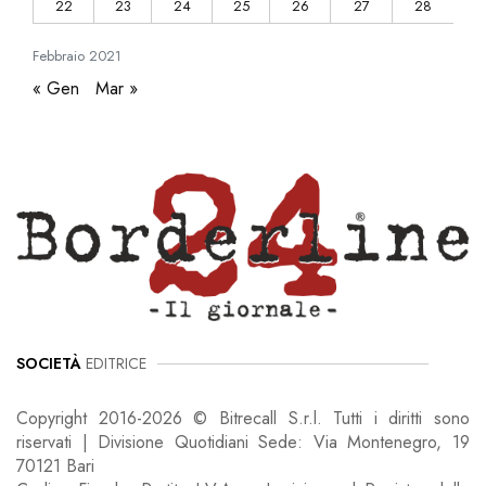
22
23
24
25
26
27
28
Febbraio
2021
« Gen
Mar »
SOCIETÀ
EDITRICE
Copyright 2016-2026 © Bitrecall S.r.l. Tutti i diritti sono
riservati | Divisione Quotidiani Sede: Via Montenegro, 19
70121 Bari