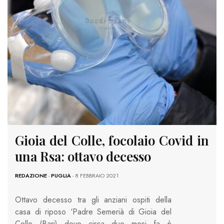
Gioia del Colle, focolaio Covid in
una Rsa: ottavo decesso
REDAZIONE
-
PUGLIA
- 8 FEBBRAIO 2021
Ottavo decesso tra gli anziani ospiti della
casa di riposo ‘Padre Semerià di Gioia del
Colle (Bari) dove circa due mesi fa è