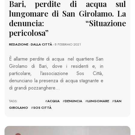
Bari, perdite di acqua sul
lungomare di San Girolamo. La
denuncia: “Situazione
pericolosa”
REDAZIONE
-
DALLA CITTÀ
- 8 FEBBRAIO 2021
È allarme perdite di acqua nel quartiere San
Girolamo di Bari, dove i residenti e, in
particolare, l’associazione Sos Città,
denunciano la presenza di acqua stagnante e
di grandi pozzanghere…
TAGS: #
ACQUA
#
DENUNCIA
#
LUNGOMARE
#
SAN
GIROLAMO
#
SOS CITTÀ