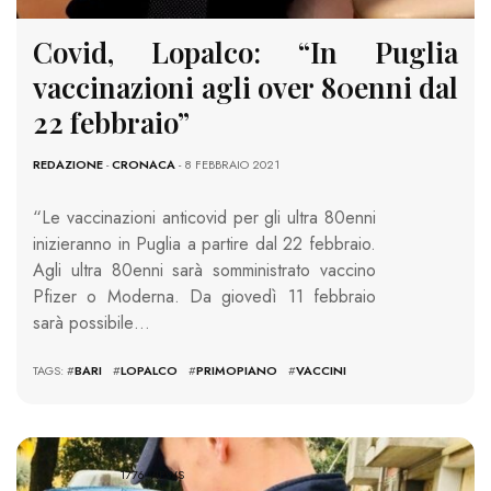
Covid, Lopalco: “In Puglia
vaccinazioni agli over 80enni dal
22 febbraio”
REDAZIONE
-
CRONACA
- 8 FEBBRAIO 2021
“Le vaccinazioni anticovid per gli ultra 80enni
inizieranno in Puglia a partire dal 22 febbraio.
Agli ultra 80enni sarà somministrato vaccino
Pfizer o Moderna. Da giovedì 11 febbraio
sarà possibile…
TAGS: #
BARI
#
LOPALCO
#
PRIMOPIANO
#
VACCINI
1776 VIEWS