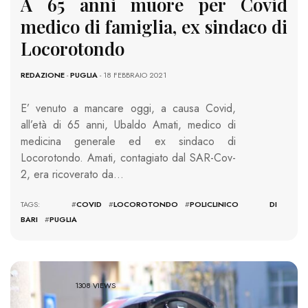
A 65 anni muore per Covid
medico di famiglia, ex sindaco di
Locorotondo
REDAZIONE
-
PUGLIA
- 18 FEBBRAIO 2021
E’ venuto a mancare oggi, a causa Covid,
all’età di 65 anni, Ubaldo Amati, medico di
medicina generale ed ex sindaco di
Locorotondo. Amati, contagiato dal SAR-Cov-
2, era ricoverato da…
TAGS: #
COVID
#
LOCOROTONDO
#
POLICLINICO DI
BARI
#
PUGLIA
1308 VIEWS