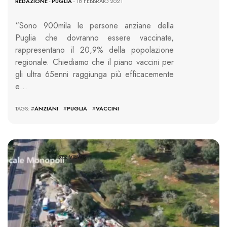
REDAZIONE
-
PUGLIA
- 18 FEBBRAIO 2021
“Sono 900mila le persone anziane della
Puglia che dovranno essere vaccinate,
rappresentano il 20,9% della popolazione
regionale. Chiediamo che il piano vaccini per
gli ultra 65enni raggiunga più efficacemente
e…
TAGS: #
ANZIANI
#
PUGLIA
#
VACCINI
1572 VIEWS