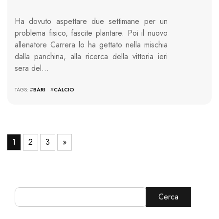
Ha dovuto aspettare due settimane per un
problema fisico, fascite plantare. Poi il nuovo
allenatore Carrera lo ha gettato nella mischia
dalla panchina, alla ricerca della vittoria ieri
sera del…
TAGS: #
BARI
#
CALCIO
1
2
3
»
Cerca