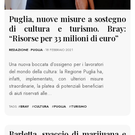
Puglia, nuove misure a sostegno
di cultura e turismo. Bray:
“Risorse per 33 milioni di euro”
REDAZIONE
-
PUGLIA
- 18 FEBBRAIO 2021
Una nuova boccata d’ossigeno per i lavoratori
del mondo della cultura: la Regione Puglia ha,
infatti, implementato, con ulteriori misure
straordinarie, la platea di potenziali beneficiari
di aiuti riservati alle…
TAGS: #
BRAY
#
CULTURA
#
PUGLIA
#
TURISMO
Barletta, spaccio di marijuana e