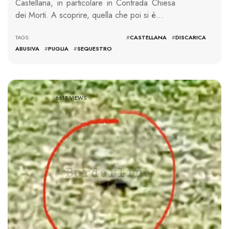
Castellana, in particolare in Contrada Chiesa
dei Morti. A scoprire, quella che poi si è…
TAGS: #
CASTELLANA
#
DISCARICA
ABUSIVA
#
PUGLIA
#
SEQUESTRO
6618 VIEWS