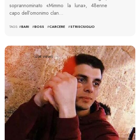
soprannominato «Mimmo la luna», 48enne
capo dell’omonimo clan…
TAGS: #
BARI
#
BOSS
#
CARCERE
#
STRISCIUGLIO
1238 VIEWS