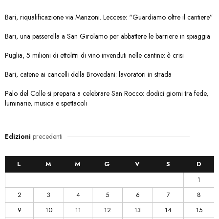
Bari, riqualificazione via Manzoni. Leccese: “Guardiamo oltre il cantiere”
Bari, una passerella a San Girolamo per abbattere le barriere in spiaggia
Puglia, 5 milioni di ettolitri di vino invenduti nelle cantine: è crisi
Bari, catene ai cancelli della Brovedani: lavoratori in strada
Palo del Colle si prepara a celebrare San Rocco: dodici giorni tra fede,
luminarie, musica e spettacoli
Edizioni
precedenti
L
M
M
G
V
S
D
1
2
3
4
5
6
7
8
9
10
11
12
13
14
15