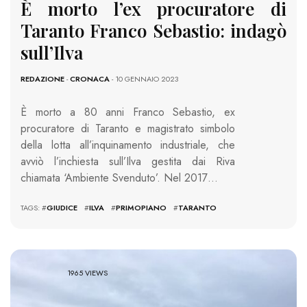
È morto l’ex procuratore di
Taranto Franco Sebastio: indagò
sull’Ilva
REDAZIONE
-
CRONACA
- 10 GENNAIO 2023
È morto a 80 anni Franco Sebastio, ex
procuratore di Taranto e magistrato simbolo
della lotta all’inquinamento industriale, che
avviò l’inchiesta sull’Ilva gestita dai Riva
chiamata ‘Ambiente Svenduto’. Nel 2017…
TAGS: #
GIUDICE
#
ILVA
#
PRIMOPIANO
#
TARANTO
1965 VIEWS