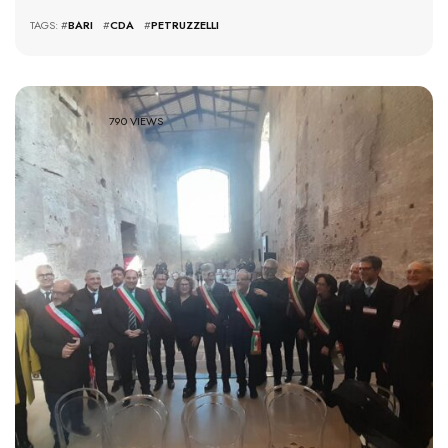
TAGS: #
BARI
#
CDA
#
PETRUZZELLI
790 VIEWS