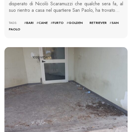
disperato di Nicolò Scaramuzzi che qualche sera fa, al
suo rientro a casa nel quartiere San Paolo, ha trovato…
TAGS: #
BARI
#
CANE
#
FURTO
#
GOLDEN RETRIEVER
#
SAN
PAOLO
1020 VIEWS