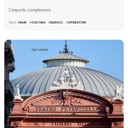
L’importo complessivo…
TAGS: #
BARI
#
CULTURA
#
ELENCO
#
OPERATORI
1327 VIEWS