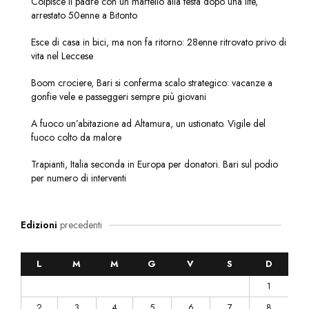
Colpisce il padre con un martello alla testa dopo una lite,
arrestato 50enne a Bitonto
Esce di casa in bici, ma non fa ritorno: 28enne ritrovato privo di
vita nel Leccese
Boom crociere, Bari si conferma scalo strategico: vacanze a
gonfie vele e passeggeri sempre più giovani
A fuoco un’abitazione ad Altamura, un ustionato. Vigile del
fuoco colto da malore
Trapianti, Italia seconda in Europa per donatori. Bari sul podio
per numero di interventi
Edizioni
precedenti
L
M
M
G
V
S
D
1
2
3
4
5
6
7
8