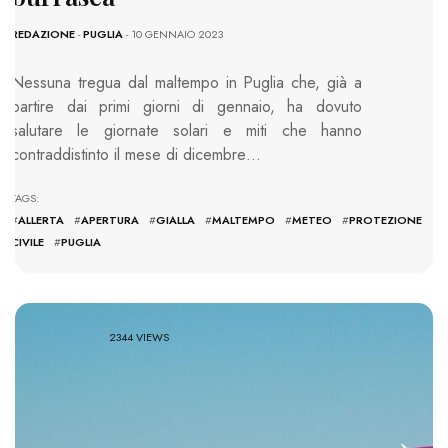
REDAZIONE
-
PUGLIA
- 10 GENNAIO 2023
Nessuna tregua dal maltempo in Puglia che, già a
partire dai primi giorni di gennaio, ha dovuto
salutare le giornate solari e miti che hanno
contraddistinto il mese di dicembre…
TAGS:
#
ALLERTA
#
APERTURA
#
GIALLA
#
MALTEMPO
#
METEO
#
PROTEZIONE
CIVILE
#
PUGLIA
2344 VIEWS