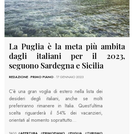
La Puglia è la meta più ambita
dagli italiani per il 2023,
seguono Sardegna e Sicilia
REDAZIONE
-
PRIMO PIANO
- 17 GENNAIO 2023
C’è una gran voglia di estero nella lista dei
desideri degli italiani, anche se molti
preferiranno rimanere in Italia. Quest’ultima
scelta riguarderà il 54% dei vacanzieri,
orientati al momento soprattutto…
TAGS: #
APERTURA
#
PRIMOPIANO
#
PUGLIA
#
TURISMO