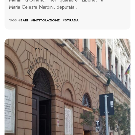
Maria Celeste Nardini, deputata…
TAGS: #
BARI
#
INTITOLAZIONE
#
STRADA
1165 VIEWS