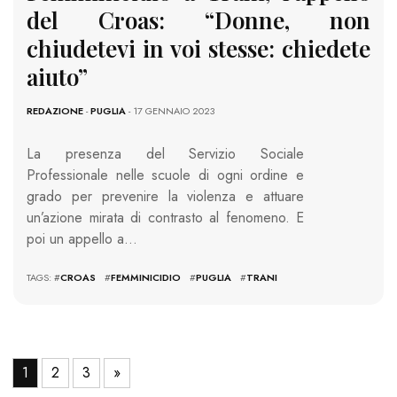
del Croas: “Donne, non
chiudetevi in voi stesse: chiedete
aiuto”
REDAZIONE
-
PUGLIA
- 17 GENNAIO 2023
La presenza del Servizio Sociale
Professionale nelle scuole di ogni ordine e
grado per prevenire la violenza e attuare
un’azione mirata di contrasto al fenomeno. E
poi un appello a…
TAGS: #
CROAS
#
FEMMINICIDIO
#
PUGLIA
#
TRANI
1
2
3
»