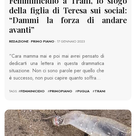
Femminicidio a Trani, lo sfogo
della figlia di Teresa sui social:
“Dammi la forza di andare
avanti”
REDAZIONE
-
PRIMO PIANO
- 17 GENNAIO 2023
“Cara mamma mai e poi mai avrei pensato di
dedicarti una lettera in questa drammatica
situazione. Non ci sono parole per quello che
è successo, non puoi capire quanto soffra…
TAGS: #
FEMMINICIDIO
#
PRIMOPIANO
#
PUGLIA
#
TRANI
837 VIEWS