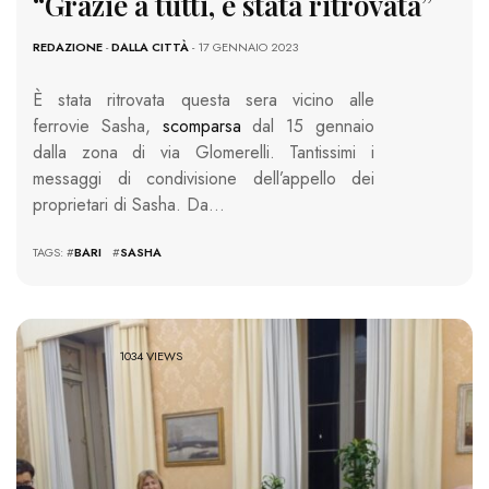
“Grazie a tutti, è stata ritrovata”
REDAZIONE
-
DALLA CITTÀ
- 17 GENNAIO 2023
È stata ritrovata questa sera vicino alle
ferrovie Sasha,
scomparsa
dal 15 gennaio
dalla zona di via Glomerelli. Tantissimi i
messaggi di condivisione dell’appello dei
proprietari di Sasha. Da…
TAGS: #
BARI
#
SASHA
1034 VIEWS