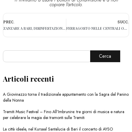
copiare l'articolo.
PREC.
SUCC.
ZANZARE A BARI, DISINFESTAZIONE AL SAN PAOLO DOPO LA DENUNCIA
FERRAGOSTO NELLE CENTRALI OPERATIVE, LE VISITE DEL SINDACO
Cerca
Articoli recenti
A Giovinazzo torna il tradizionale appuntamento con la Sagra del Panino
della Nonna
Tremiti Music Festival – Fino All’Imbrunire: tre giorni di musica e natura
per celebrare la magia dei tramonti sulle Tremiti
La città ideale, nel Kursaal Santalucia di Bari il concerto di AYSO