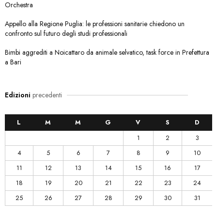
Orchestra
Appello alla Regione Puglia: le professioni sanitarie chiedono un
confronto sul futuro degli studi professionali
Bimbi aggrediti a Noicattaro da animale selvatico, task force in Prefettura
a Bari
Edizioni
precedenti
L
M
M
G
V
S
D
1
2
3
4
5
6
7
8
9
10
11
12
13
14
15
16
17
18
19
20
21
22
23
24
25
26
27
28
29
30
31