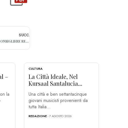
SUCC.
MORTE DEL RAGAZZO A POLIGNANO, IL CONSIGLIERE REGIONALE: “NON È STATA SOLO FATALITÀ, HA INCISO RITARDO NEI SOCCORSI”
CULTURA
al –
La Città Ideale, Nel
Kursaal Santalucia...
on la
Una città e ben settantacinque
o
giovani musicisti provenienti da
tutta Italia...
REDAZIONE
- 7 AGOSTO 2026