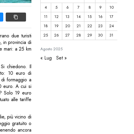
4
5
6
7
8
9
10
11
12
13
14
15
16
17
18
19
20
21
22
23
24
25
26
27
28
29
30
31
rano due turisti
 in provincia di
ue mari: a 25 km
Agosto
2025
« Lug
Set »
i chiedono. Il
ato: 10 euro di
 di formaggio a
0 euro. A cui si
e? Solo 19 euro
ato alle tariffe
ie, più vicino di
eggio gratuito o
ntenendo ancora