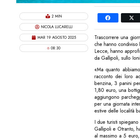
2 MIN
NICOLA LUCARELLI
Trascorrere una giorn
MAR 19 AGOSTO 2025
che hanno condiviso l
08:30
Lecce, hanno approfit
da Gallipoli, sullo Ion
«Ma quanto abbiamo 
racconto dei loro a
benzina, 3 panini pe
1,80 euro, una bottig
aggiungono parcheggi
per una giornata inte
estive delle località b
I due turisti spiegano
Gallipoli e Otranto, 
al massimo a 5 euro,