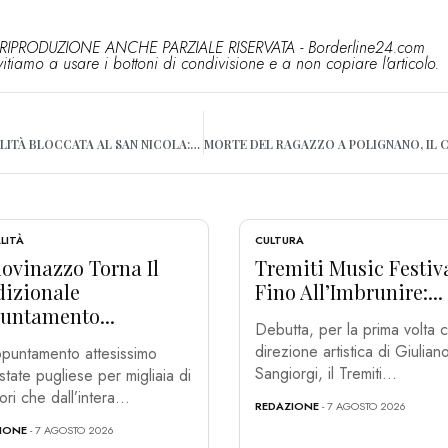
RIPRODUZIONE ANCHE PARZIALE RISERVATA - Borderline24.com
vitiamo a usare i bottoni di condivisione e a non copiare l'articolo.
BARI, BIMBA CON DISABILITÀ BLOCCATA AL SAN NICOLA: “RIMEDIEREMO AL BRUTTO EPISODIO”
LITÀ
CULTURA
ovinazzo Torna Il
Tremiti Music Festiv
dizionale
Fino All’Imbrunire:...
untamento...
Debutta, per la prima volta c
direzione artistica di Giulian
puntamento attesissimo
Sangiorgi, il Tremiti...
estate pugliese per migliaia di
tori che dall’intera...
REDAZIONE
- 7 AGOSTO 2026
IONE
- 7 AGOSTO 2026