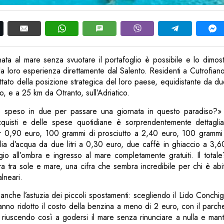
ata al mare senza svuotare il portafoglio è possibile e lo dimost
a loro esperienza direttamente dal Salento. Residenti a Cutrofiano,
tato della posizione strategica del loro paese, equidistante da d
io, e a 25 km da Otranto, sull’Adriatico.
speso in due per passare una giornata in questo paradiso?» S
cquisti e delle spese quotidiane è sorprendentemente dettagli
r 0,90 euro, 100 grammi di prosciutto a 2,40 euro, 100 grammi
lia d’acqua da due litri a 0,30 euro, due caffè in ghiaccio a 3,6
o all’ombra e ingresso al mare completamente gratuiti. Il total
ra tra sole e mare, una cifra che sembra incredibile per chi è abitu
alneari.
 anche l’astuzia dei piccoli spostamenti: scegliendo il Lido Conchigl
hanno ridotto il costo della benzina a meno di 2 euro, con il parch
 riuscendo così a godersi il mare senza rinunciare a nulla e ma