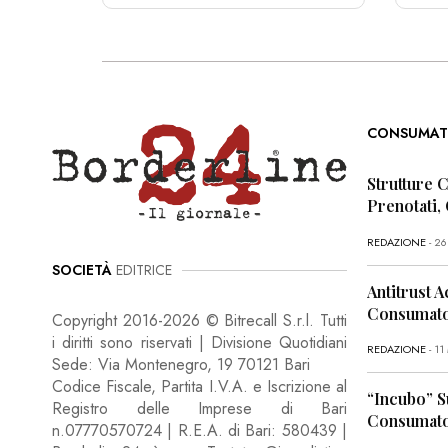
CONSUMAT
Strutture 
Prenotati,
REDAZIONE
- 2
SOCIETÀ
EDITRICE
Antitrust A
Consumator
Copyright 2016-2026 © Bitrecall S.r.l. Tutti
i diritti sono riservati | Divisione Quotidiani
REDAZIONE
- 1
Sede: Via Montenegro, 19 70121 Bari
Codice Fiscale, Partita I.V.A. e Iscrizione al
“Incubo” S
Registro delle Imprese di Bari
Consumator
n.07770570724 | R.E.A. di Bari: 580439 |