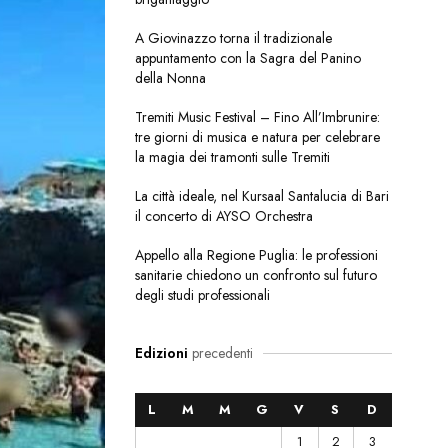
A Giovinazzo torna il tradizionale
appuntamento con la Sagra del Panino
della Nonna
Tremiti Music Festival – Fino All’Imbrunire:
tre giorni di musica e natura per celebrare
la magia dei tramonti sulle Tremiti
La città ideale, nel Kursaal Santalucia di Bari
il concerto di AYSO Orchestra
Appello alla Regione Puglia: le professioni
sanitarie chiedono un confronto sul futuro
degli studi professionali
Edizioni
precedenti
L
M
M
G
V
S
D
1
2
3