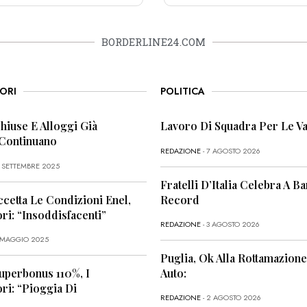
BORDERLINE24.COM
ORI
POLITICA
Chiuse E Alloggi Già
Lavoro Di Squadra Per Le Va
 Continuano
REDAZIONE
- 7 AGOSTO 2026
6 SETTEMBRE 2025
Fratelli D’Italia Celebra A Bar
ccetta Le Condizioni Enel,
Record
i: “Insoddisfacenti”
REDAZIONE
- 3 AGOSTO 2026
1 MAGGIO 2025
Puglia, Ok Alla Rottamazione
uperbonus 110%, I
Auto:
i: “Pioggia Di
REDAZIONE
- 2 AGOSTO 2026