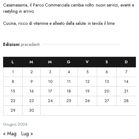
Casamassima, il Parco Commerciale cambia volto: nuovi servizi, eventi e
restyling in arrivo
Cucina, ricco di vitamine e alleato della salute: in tavola il lime
Edizioni
precedenti
L
M
M
G
V
S
D
1
2
3
4
5
6
7
8
9
10
11
12
13
14
15
16
17
18
19
20
21
22
23
24
25
26
27
28
29
30
Giugno
2026
« Mag
Lug »