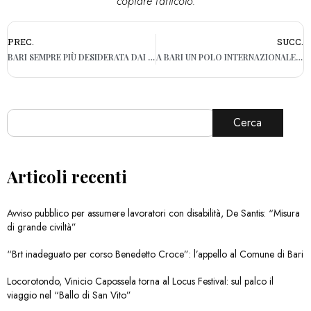
copiare l'articolo.
PREC.
SUCC.
BARI SEMPRE PIÙ DESIDERATA DAI TURISTI STRANIERI, IL WEB TRAINA LA CRESCITA A LIVELLO INTERNAZIONALE
A BARI UN POLO INTERNAZIONALE PER 1200 STUDENTI, OK AD ACCORDO CON LA CINA
Cerca
Articoli recenti
Avviso pubblico per assumere lavoratori con disabilità, De Santis: “Misura
di grande civiltà”
“Brt inadeguato per corso Benedetto Croce”: l’appello al Comune di Bari
Locorotondo, Vinicio Capossela torna al Locus Festival: sul palco il
viaggio nel “Ballo di San Vito”