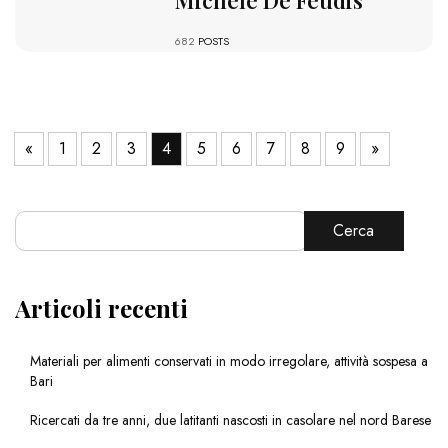
Michele De Feudis
682
POSTS
«
1
2
3
4
5
6
7
8
9
»
Cerca
Articoli recenti
Materiali per alimenti conservati in modo irregolare, attività sospesa a
Bari
Ricercati da tre anni, due latitanti nascosti in casolare nel nord Barese