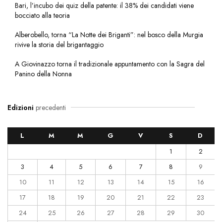
Bari, l’incubo dei quiz della patente: il 38% dei candidati viene
bocciato alla teoria
Alberobello, torna “La Notte dei Briganti”: nel bosco della Murgia
rivive la storia del brigantaggio
A Giovinazzo torna il tradizionale appuntamento con la Sagra del
Panino della Nonna
Edizioni
precedenti
L
M
M
G
V
S
D
1
2
3
4
5
6
7
8
9
10
11
12
13
14
15
16
17
18
19
20
21
22
23
24
25
26
27
28
29
30